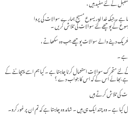
تقبل کے لئے مفید ہیں ،
نا ہے ۔جبکہ خدا اور یسوع مسیح ہمارے سوالات کی پروا
 یسوع کے پوچھے گئے سوالات کی تلاش کریں ۔
یک دینے والے سوالات پوچھے جب وہ سکھاتے ،
 ہے ۔
ے لئے متحرک سوالات استعمال کرنا چاہتا ہے ۔ کیا ہم اسے پہچاننے کے
رہا ہے بجائے اس کے کہ اس کا جواب دے ؟
ت کی تلاش کرتے ہیں
 کیا ہے ۔ وہ چند ایک ہی ہیں ۔ شائد وہ چاہتا ہے کہ تم ان پر غور کرو۔