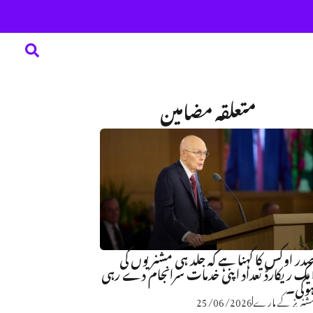
متعلقہ مضامین
در اوکس کا کہنا ہے کہ جلد ہی مشنریوں کی
یک ریکارڈ تعداد اپنی خدمات سرانجام دے رہی
وگی۔
شنریز کے بارے
25/06/2026