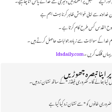
ور اپنے مستقبل پر اعتماد میں دلیری سے خدا کے پاس آنا چاہیے۔
یکن خداوند سے اپنی خواہش ظاہر کرنا بہت اہم ہے
ہ روح القدس کس طرح کام کرتا ہے ۔
و ہم خدا کے سوالات سے زیادہ جوابات حاصل کرتے ہیں ۔
ہاں کلک کریں ۔
ldsdaily.com
ر اپنا تبصرہ چھوڑیں
 کیا جائے گا۔ ضروری فیلڈز * کے ساتھ نشان زد ہیں۔
ضروری خانوں کو
*
سے نشان زد کیا گیا ہے