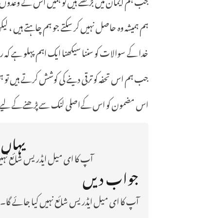
جب ہم ایمان میں بڑھتے ہیں تو ہمیں اس کے وعدوں ا
ہم ہمیشہ وہ حاصل نہیں کر سکتے جو ہم چاہتے ہیں ، ل
خدا کے سوالات کو سننا سیکھنا ایک اہم پہلو ہے ک
جب ہم اس تحفہ کو ترقی دینے کی کوشش کرتے ہیں ت
اس مضمون کو اس کےاصلی لنک سےپڑھنےکے لیے ی
یہاں پ
آپ کا ای میل ایڈریس شائع نہیں
جواب دیں
آپ کا ای میل ایڈریس شائع نہیں کیا جائے گا۔