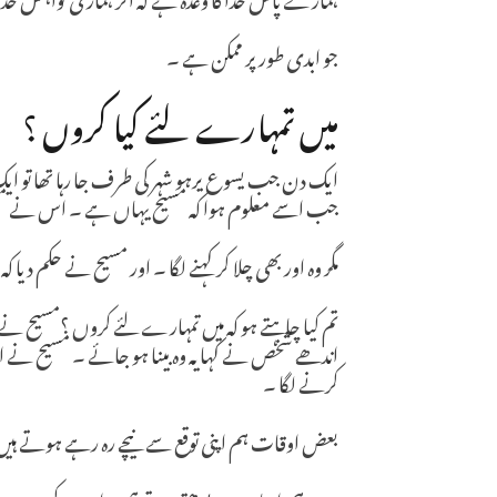
جو ابدی طور پر ممکن ہے ۔
میں تمہارے لئے کیا کروں ؟
ایک دن جب یسوع یرہو شہر کی طرف جا رہا تھا تو ایک
جب اسے معلوم ہوا کہ مسیح یہاں ہے ۔ اس نے مس
مگر وہ اور بھی چلا کر کہنے لگا ۔ اور مسیح نے حکم دیا 
تم کیا چاہتے ہو کہ میں تمہارے لئے کروں ؟مسیح نے خ
اندھے شخص نے کہا یہ وہ بینا ہو جائے ۔ مسیح نے اس
کرنے لگا ۔
بعض اوقات ہم اپنی توقع سے نیچے رہ رہے ہوتے ہیں