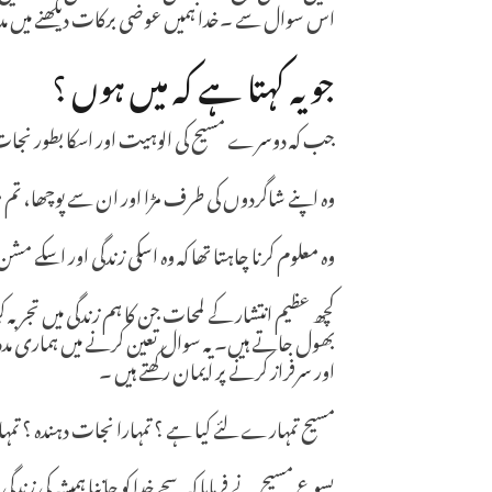
اس سوال سے ۔خدا ہمیں عوضی برکات دیکھنے میں مدد کر
جو یہ کہتا ہے کہ میں ہوں ؟
جب کہ دوسرے مسیح کی الوہیت اور اسکا بطور نجات د
وہ اپنے شاگردوں کی طرف مڑا اور ان سے پوچھا، تم 
وہ معلوم کرنا چاہتا تھا کہ وہ اسکی زندگی اور اسکے مش
کچھ عظیم انتشار کے لمحات جن کا ہم زندگی میں تجر
بھول جاتے ہیں۔ یہ سوال تعین کرنے میں ہماری مدد
اور سرفراز کرنے پر ایمان رکھتے ہیں ۔
مسیح تمہارے لئے کیا ہے ؟ تمہارا نجات دہندہ ؟ تمہا
یسوع مسیح نے فرمایا کہ سچے خدا کو جاننا ہمیشہ کی ز