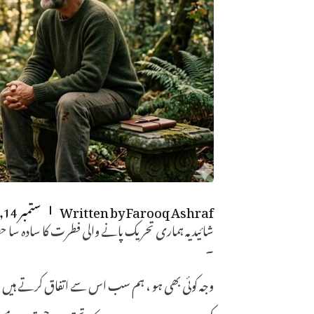
Farooq Ashraf
Written by
ستمبر 14, 2018
شائید یہ ہماری تحریک پانے والی فطرت کا سادہ سا حص
۔
وجہ کوئی بھی ہو ، ہم سب اس سے اتفاق کرتے ہیں