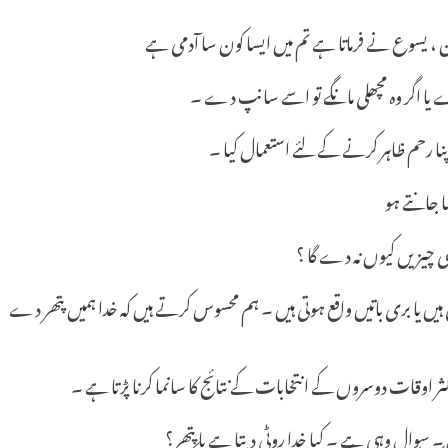
ان ، یسوع نے فرماتا ہے تم میں ایسا کون سا آدمی ہے
دے یا اگر وہ مچھلی مانگے تو اسے سانپ دے ۔
 رحم ظاہر کرنے کے لئے استعمال کیا ۔
 جانتے ہو
چھی چیزیں کیوں نہ دے گا ؟
یں یا بری باتیں واقع ہوتی ہیں ۔ ہم محسوس کرتے ہیں کہ خدا ہمیں پتھر دے
ثر اوقات دوسروں کے انتخابات کے نتائج کا سانما کرنا پڑتا ہے ۔
سوال وہی ہے ۔ کیا خدا روٹی دیتا ہے یا پتھر؟