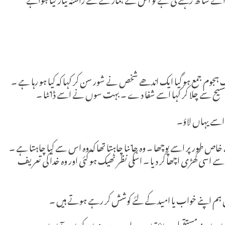
 ہجوم جمع ہو گیا ایک اندھے شخص نے شور سن کر کہا کہ کیا ہو رہا ہے ۔
یح سے چلا کر کہا اسے شفا دے ۔ بہت سوں نے اسے ڈانٹا ۔
کہ اسے یہاں لاؤ۔
اص طور پر اسے پوچھا ۔ وہ جاننا چاہتا تھا کہ وہ اس سے کیا چاہتا ہے ۔
ے اسی گھڑی اچھا کر دیا ۔ اسکی نظر ٹھیک ہو گئی اور وہ خدا کی تعریف
 ہم اپنے خواب یا امید کے لئے کوشش کر رہے ہوتے ہیں ۔