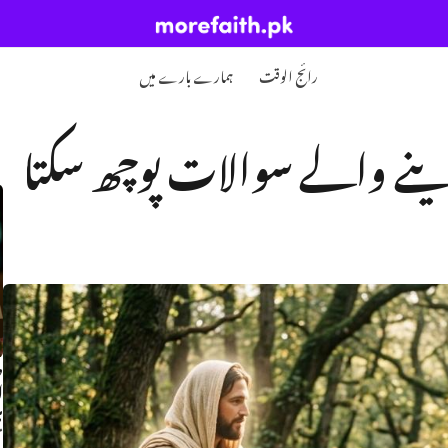
رائج الوقت
ہمارے بارے میں
نے والے سوالات پوچھ سکتا
ص
ا
ہ
م