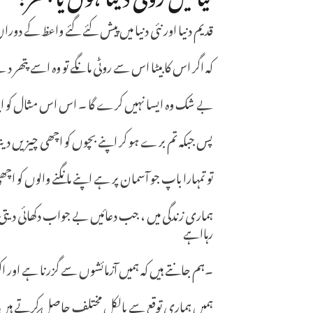
قدیم دنیا اور نئی دنیا میں پیش کئے گئے واعظ کے دور
کہ اگر اس کا بیٹا اس سے روٹی مانگے تو وہ اسے پتھر 
بے شک وہ ایسا نہیں کرے گا ۔ اس اس مثال کو اپنا
پس جبکہ تم برے ہو کر اپنے بچوں کو اچھی چیزیں دینا
تو تمہارا باپ جو آسمان پر ہے اپنے مانگنے والوں کو ا
ہماری زندگی میں ، جب دعائیں بے جواب دکھائی دیتی ہ
رہااہے
۔ہم جانتے ہیں کہ ہمیں آزمائشوں سے گزرنا ہے اور اک
ہمیں ہماری توقع سے بالکل مختلف حاصل کرتے ہیں ۔ 