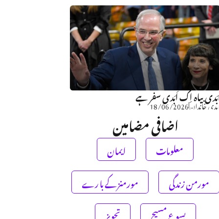
َبَدی بیاہ اِک اَبَدی سفر ہے
بدی خاندان
18/06/2026
اضافی مضامین
معلومات
ایمان
مورمن زندگی
مورمنز کے با رے
یسوع مسیح
تجویز