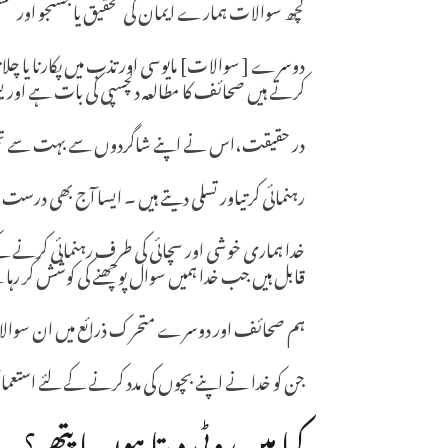
کچھ سوالات ہمارے ایمان کی تحقیق یا جستجو اور مس
دوسرے [ سوالات] مایوسی اور تذب میں پکارنا یا چلا
کرتے ہیں صحائف کا مطالعہ دلچسپی کی بات ہے اور
در حقیقت،اس نے اپنے شاگردوں سے بہت سے تحر
رہنمائی کرتیاور تسلی دیتے ہیں ۔ ایسا آج بھی درست
خدا ہماری خوشی اور سچائی کی طرف رہنمائی کرنے ک
قابل ہیں جب خدا ہمیں سوال پوچھنے کی کوشش کر 
ہم صحائف اور دوسرے متحرک ذرائع میں ان سوالا
جن کو خدا نے اپنے بچوں کی مدد کرنے کے لئے استعمال
کیا میں روٹی دیتا ہوں یا پتھر؟