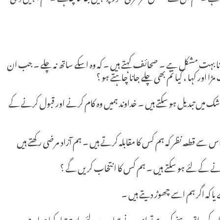
نا بہت مشکل ہے ۔ صحائف کہتے ہیں ۔ کہ وہ اسکے ساتھ نہ چلے ۔ جب ان
اور کہا ، کیا تم بھی چلے جانا چاہتے ہو ؟
 میں تبدیل ہو سکتے ہیں ۔ خداوند ہمیں وہ کام کرنے اور قبول کرنے کے
س سے قطعہ نظر کہ ہم کس کا مقابلہ کرتے ہیں ۔ ہم آزاد مرضی رکھتے ہیں
رنے کے لئے ہو سکتے ہیں ۔ ہم کس کا انتخاب کریں گے ؟
 یا کہ اگر ہم اسے چھوڑ دیتے ہیں ۔
 کے ساتھ رہنے کی ہے تو اس نے ہمارے لئے راستہ تیار کیا ہواہے