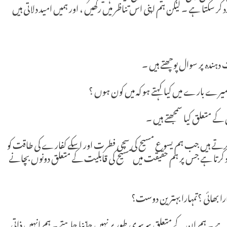
 سکتا ہے ۔ لیکن ہم اپنی اس تناظر میں رکھیں ، اور ہمیں امید دلاتی ہیں
ہندہ پر سوال پوچھتے ہیں ۔
میرے بارے میں کیا کہتے ہو کہ میں کون ہوں ؟
ن کے متعلق کیا سمجھتے ہیں ۔
بہ کرتے ہیں جب ہم یسوع مسیح کی سچی فطرت اور اسکے کفارے کی طاقت کو
 کرتا ہے جس پر ہم حقیقت میں مسیح کی قابلیت کے متعلق دونوں بچانے
را بھائی ؟تمہارا بہترین دوست؟
ندگی ہے ۔ ہم ان کے متعلق سرسری طور پر نہیں جاننا چاہتے ۔ ہم انہیں ذاتی