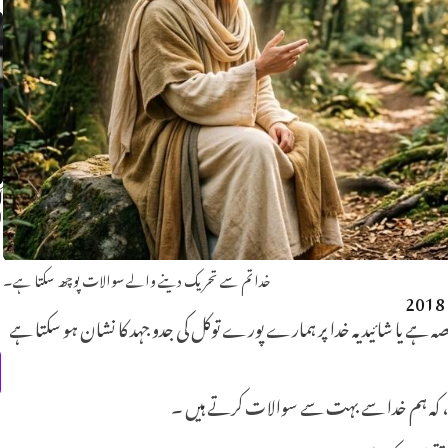
ا
ا
خدا تم سے تحریک دینے والے سوالات پوچھ سکتا ہے۔
ہ ہے یا شائید یہ خدا پر ہمارے پورے توکل کی جدو جہد کا نشان ہو سکتا ہے
 ، کہ ہم خدا سے بہت سے سوالات کرتے ہیں ۔