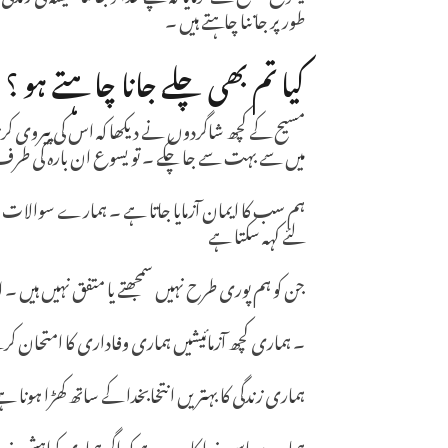
طور پر جاننا چاہتے ہیں ۔
کیا تم بھی چلے جانا چاہتے ہو ؟
مسیح کے کچھ شاگردوں نے دیکھا کہ اس کی پیروی کر
میں سے بہت سے جا چکے ۔ تو یسوع ان بارہ کی طرف مڑا 
ہم سب کا ایمان آزمایا جاتا ہے ۔ ہمارے سوالات شک
لئے کہہ سکتا ہے
جن کو ہم پوری طرح نہیں سمجھتے یا متفق نہیں ہیں ۔ ا
۔ ہماری کچھ آزمائیشیں ہماری وفاداری کا امتحان ک
ہماری زندگی کا بہتریں انتخابخدا کے ساتھ کھڑا ہونا ہے
ہمارے پاس خدا کا وعدہ ہے کہ اگر ہماری کواہش خدا