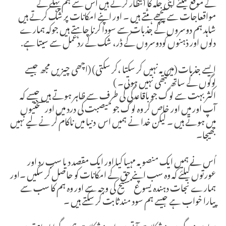
کے موقع کیلئے اپنی جگہ کا انتظار کرتے ہیں اس سے ہم پہلے کے
مواقعاجات سے پیچھے ہٹتے ہیں ۔ اور اپنے امکانات پر شک کرتے ہیں
شاہد ہم دوسروں کے جذبات سے سودا کرنا چاہتے ہیں جوکہ ہمارے
دلوں اور ذہنوں کودوسروں کے ڈر، شک کے ردعمل سے سیتا ہے.
ایسے جذبات (میں یہ نہیں کر سکتا ،کر سکتی) (اچھی چیزیں مجھ جیسے
لوگوں کے ساتھ کبھی نہیں ہوتی۔ )
اکثر بہت سے لوگ جو باقاعدگی کی طرف سے ظاہر ہوتے ہیں جیسے کہ
آپ اور میں اور خاص کر وہ لوگ جو میصبت کی درد میں اور سختیوں
میں ہوتے ہیں ۔ لیکن خدا نے ہمیں اس دنیا میں ناکام کر نے لیے نہیں
بھیجا۔
اُس نے ہمیں ایک منصوبہ مہیا کیا اور ایک مقصد دیا سب رد اور
عورتوں کیلئے کہ وہ سب اپنے حق کے امکانات کو حاصل کر سکیں ۔اور
ہمارے نجات دہندہ یسوع مسیح کی وجہ سے اور وہ ہم کا سب سے
پیارا خواب ہے جیسے ہم سود مند ثابت کر سکتے ہیں ۔
ہماری زندگی میں مشکلات آتی ہیں اور مشکلات ہمیں گرانا چاہتی ہیں ۔