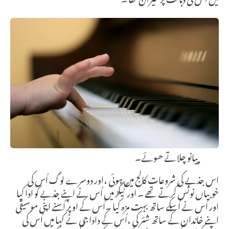
پیانو چلاتے ھوئے۔
اس جذبے کی شروعات کالج میں ہوئی ،اور دوسرے لوگ اُس کی
خوبیاں نوٹس کرتے تھے ۔ اور گیگز میں اُس نے اپنے جذبے کو ادا کیا
اور اُس نے اُسکے ساتھ بہت مزہ کیا ۔اُس کے اوپر اُسنے اپنی موسیقی
اپنے خاندان کے ساتھ شئر کی ،اُس کے دادا جی نے کہا میں اُس کی