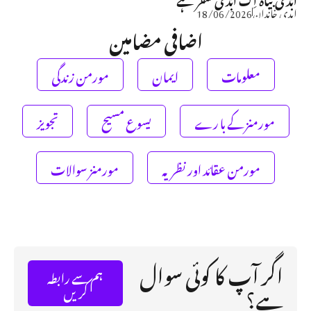
ابدی خاندان
18/06/2026
اضافی مضامین
معلومات
ایمان
مورمن زندگی
مورمنز کے با رے
یسوع مسیح
تجویز
مورمن عقائد اور نظریہ
مورمنز سوالات
اگر آپ کا کوئی سوال
ہم سے رابطہ
ہے؟
کریں