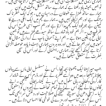
تو ہمیں ہمیشہ یاد رکھنا ہے کہ ہمارے ساتھ مشکل وقت میں کون
ہمارے ساتھ کھڑا ہے طوفان کے درمیان میں ، جو کہ ایک خطرناک
جنگ ہے اور ہم اکیلے نہیں ہیں ۔ہمارے ٹیم میں ایک اعلی درجے کا
کیپٹن ہے جو خود ایک ٹیم پیدا کرتا ہے اور ہم سب اسی طرح اُس کی
طرف ہیں ۔ اگر ہم خود بادشاہ کے ساتھ سیدھے کھڑے ہیں تو ہمین
اپنی فتح پر یقین ہوتا ہے ۔ ہم اپنے آسمانی باپ کے کردار کی مثال کا
نمونہ ہیں اور ہم جانتے ہیں اور وہ ہر دن ہماری بہت ذیادہ حوصلہ افزائی
کرتا ہے کیونکہ اچھے لیڈر ہماری راہنمائی کرتے اور اُس کی سچی
ٖفطرت کے متعلق سیکھاتے ہیں ۔
جب میرا بیٹا ایک چھوٹا بچہ تھا ،اُس نے مسلسل اپنی ماں سے پیانوں
چلانا سیکھا ۔بعد میں وہ اُسے ٹککر پر لے گئے اور ڈرم اُس نے شاندار
کارکردگی دکھائی ۔ ہائی سکول میں اُس نے گیٹار بجانی سیکھی ۔ اپنے
گانوں بنانے کیلئے اُس نے اپنے تمام تحائف کے نمبروں کو استعمال
کیا ۔ اُسکی دھن کی سوچنے سمجھنے کی صلاحیت اور دلکش سُر ابھی تک
اُس کے گھر میں تناسب اور مزے کی خوشی کا احساس دلاتے ہیں ۔
میں اُس کی ذہانت پر حیران تھا ۔