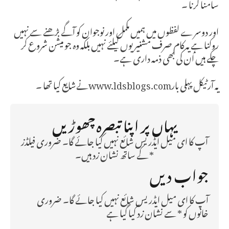
سامنا کرنا ۔
اور دوسرے لفظوں میں ہمیں مکمل اور نوجوان کو آگے بڑھنے سے نہیں
روکنا ہے یہ کام صرف مشنیریوں کیلئے نہیں بلکہ وہ جو میشن شروع کر
چکے ہیں اُن کی بھی ذمہ داری ہے۔
یہ آرٹیکل پہلی بارwww.ldsblogs.comنےشایع کیا تھا ۔
یہاں پر اپنا تبصرہ چھوڑیں
آپ کا ای میل ایڈریس شائع نہیں کیا جائے گا۔ ضروری فیلڈز
* کے ساتھ نشان زد ہیں۔
جواب دیں
آپ کا ای میل ایڈریس شائع نہیں کیا جائے گا۔
ضروری
خانوں کو
*
سے نشان زد کیا گیا ہے