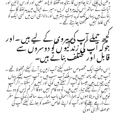
دھن کی کاپی کرنا چاہوں گا ،تاکہ وہ تلفظ کو پڑھ سکیں اور کورس لائین اور
آیات کے ساتھ اس کی پیروی کریں۔میرے خیال میں یہ لفظ گانے
بناتے ہیں یہاں تک کہ یہ بہت بہتر ہیں اور دادا جی اُن میں کسی ایک کو
بھی غلط نہیں سمجھنا چاہتے تھے ۔
کچھ جملے آپ کی پیروی کے لیے ہیں ۔اور
جوکہ آپ کی زندگیو ں کو دوسروں سے
قابل اور مختلف بناتے ہیں۔
اس وقت ایک مخصوص مقصد کیلئے آپ زمین پر آنے کیلئے محفوظ تھے ۔
آپ میں کچھ چند نہیں ہیں ، بلکہ آپ سب ہیں ۔ آپ سب کیلئے یہاں
تین چیزیں ہیں جیسا کہ آپ کر سکتے ہیں کوئی اور نہیں کر سکتا ۔ اگر آپ
انہیں کرنے کیلئے تیار نہیں ہیں، تو وہ کام نہیں ہوگا اگر تم اُس کو دو گے
تومیں گوائی دیتا ہوں کہ ہمارا آسمانی باپ ہمارے ساتھ زندگی کے سفر
کے ذریعے چلے گا اور آپ کو اپنے خاص مقصد کو جاننے کیلئے آپ کی
حوصلہ افزائی ہو گی