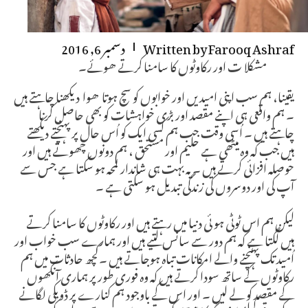
Farooq Ashraf
Written by
دسمبر 6, 2016
مشکلا ت اور رکاوٹوں کا سامنا کرتے ھوئے۔
یقینا، ہم سب اپنی امیدیں اور خوابوں کو سچ ہوتا ھوا دیکھنا چاہتے ہیں
۔ ہم واقعی ہی اپنے مقصد اور بڑی خواہشات کو بھی حاصل کرنا
چاہتے ہیں ۔ اُسی وقت جب ہم کسی ایک کو اُس حال پر پہنچتے دیکھتے
ہیں جب کہ وہ میٹھی ہے حلیم اور مستحق ، ہم دونوں چھوتے ہیں اور
حوصلہ افزائی کرتے ہیں ۔ یہ بہت ہی شاندار لمحہ ہو سکتا ہے جس سے
آپ کی اور دوسروں کی زندگی تبدیل ہو سکتی ہے ۔
لیکن ہم اس ٹوٹی ہو ئی دنیا میں رہتے ہیں اور رکاوٹوں کا سامنا کرتے
ہیں لگتا ہے کہ ہم دور سے سانس لتیے ہیں اور ہمارے سب خواب اور
اُمید تک پہنچنے والے امکانات تباہ ہوجاتے ہیں ۔کچھ حادثات میں ہم
رکاوٹوں کے ساتھ سودا کرتے ہیں کہ وہ فوری طور پر ہماری آنکھوں
کے مقصد کو لے لیں ۔ اور اس کے باوجود ہم کنارے پر ڈوبکی لگانے