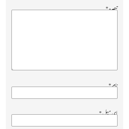
تبصرہ
*
نام
*
ای میل
*