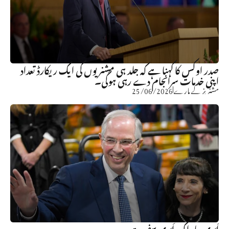
صدر اوکس کا کہنا ہے کہ جلد ہی مشنریوں کی ایک ریکارڈ تعداد
اپنی خدمات سرانجام دے رہی ہوگی۔
مشنریز کے بارے
25/06/2026
اَبَدی بیاہ اِک اَبَدی سفر ہے