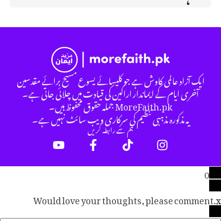
ایک آزاد عالمی کاوش ہے جو کلیسائے یسوع مسیح برائے مقدسین
آخری ایام کے ایماندار اراکین کی قیادت میں چلائی جاتی ہے۔
MoreFaith.pk جملہ حقوق محفوظ ہیں۔
یہ مذکورہ مذہبی تنظیم کی سرکاری ویب سائٹ نہیں ہے۔
ہم سے رابطہ کریں
0
Would love your thoughts, please comment.
x