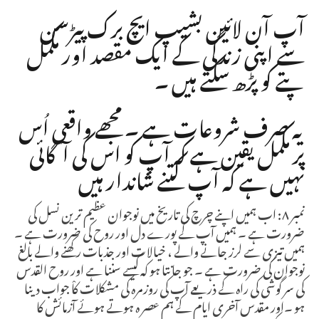
آپ آن لائین بشیپ ایچ برک پیڑسن
سے اپنی زندگی کے ایک مقصد اور مکمل
پتے کو پڑھ سکتے ہیں ۔
یہ صرف شروعات ہے ۔ مجھے واقعی اُس
پر مکمل یقین ہے کہ آپ کو اس کی آگائی
نہیں ہے کہ آپ کتنے شاندار ہیں
نمبر ۸: اب ہمیں اپنے چرچ کی تاریخ میں نوجوان عظیم ترین نسل کی
ضرورت ہے ۔ ہمیں آپ کے پورے دل اور روح کی ضرورت ہے ۔
ہمیں تیزی سے لرز جانے والے ، خیالات اور جذبات رکھنے والے بالغ
نوجوان کی ضرورت ہے ۔ جو جانتا ہو کہ کیسے سننا ہے اور روح القدس
کی سر گوشی کی راہ کے ذریعے آپ کی روزمرہ کی مشکلات کاْ جواب دینا
ہو ۔اور مقدس آخری ایام کے ہم عصر ہ ہوتے ہوئے آزمائش کا