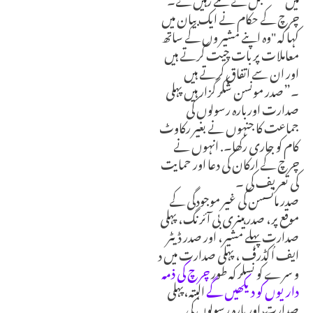
چرچ کے حکام نے ایک بیان میں
کہا کہ "وہ اپنے مشیر وں کے ساتھ
معاملات پر بات چیت کرتے ہیں
اور ان سے اتفاق کرتے ہیں
۔”صدر مونسن شکر گزار ہیں پہلی
صدارت اوربارہ رسولوں کی
جماعت کا جنہوں نے بغیر رکاوٹ
کام کو جاری رکھا۔. انہوں نے
چرچ کے ارکان کی دعا اور حمایت
کی تعریف کی ۔
صدر مانسسن کی غیر موجودگی کے
موقع پر، صدر ہینری بی آئر نگ، پہلی
صدارت پہلے مشیر، اور صدر ڈیٹر
ایف اُکڈرف ، پہلی صدارت میں د
و سرے کو نسلر کہ طور
چرچ کی ذمہ
داریوں کو دیکھیں گے
البتہ،پہلی
صدارت اور بارہ رسولوں کی