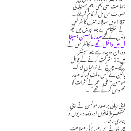
جماعت کسی بھی اہم مسئلہ کی
صورت مں مل کر کام کرینگے۔.
187 ویں سالانہ جنرل کانفرنس
کے اختتام کے بعد اپریل میں کچھ
دنوں کےلئے
صدر مانسسن ہسپتا
ل میں داخل تھے
۔ کانفرنس کے
دوران وہ چار سے چھ سیشنز
میں160شرکت کرنے کے قابل
تھے۔ چرچ کے ترجمان ایرک
ہاککن نے اس وقت کہا کہ صدر
مونسن "اعلی ٰعمر کے اثرات کو
محسوس کرتے تھے” ۔
اپنی رہائی پر صدر مونسن نے اپنی
مختلف ملاقاتوں اور ذمہ داریوں کو
جاری رکھا۔
چرچ نے اس طرح کی صلاحت