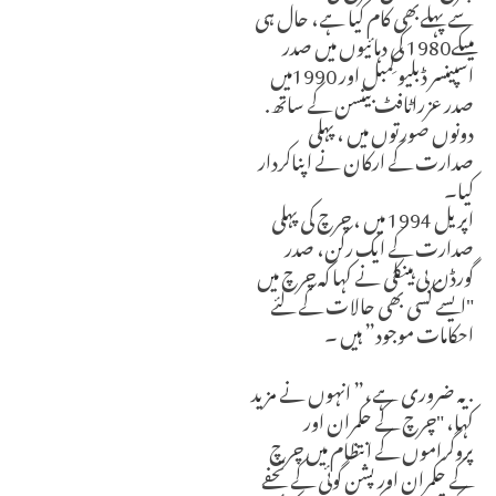
سے پہلےبھی کام کیا ہے، حال ہی
میںکے1980 کی دہائیوں میں صدر
اسپینسر ڈبلیو کِمبل اور 1990میں
صدر عزراٹافٹ بینسن کے ساتھ.
دونوں صورتوں میں ، پہلی
صدارت کے ارکان نے اپناکردار
کیا۔
اپریل 1994 میں ، چرچ کی پہلی
صدارت کے ایک رکن، صدر
گورڈن بی ہینکلی نے کہا کہ چرچ میں
"ایسے کسی بھی حالات کے لئے
احکامات موجود” ہیں ۔
. یہ ضروری ہے،” انہوں نے مزید
کہا، "چرچ کے حکمران اور
پروگراموں کے انتظام میں چرچ
کے حکمران اور پشن گوئی کے تحفے