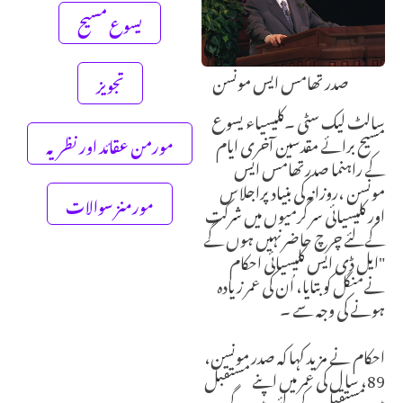
یسوع مسیح
صدر تھامس ایس مونسن
تجویز
سالٹ لیک سٹی ۔کلیسیاء یسوع
مسیح برائے مقدسین آخری ایام
مورمن عقائد اور نظریہ
کے راہنما صدرتھامس ایس
مونسن ،روزانہ کی بنیاد پراجلاس
مورمنز سوالات
اور کلیسیائی سر گرمیوں میں شرکت
کےلئے چرچ حاضرنہیں ہوں گے
"ایل ڈی ایس کلیسیائی احکام
نےمنگل کو بتایا، اُن کی عمر زیادہ
ہونے کی وجہ سے ۔
احکام نے مزید کہا کہ صدر مونسن،
89، سا ل کی عمر میں اپنے مستقبل
میں مستقبل کے لئے رہیں گے۔