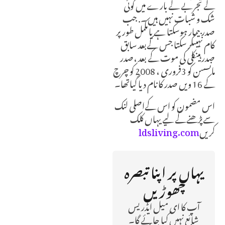
کے تجربے کے بارے میں کوئی
شک و شبات نہیں ہیں ۔. جب
صدر بیمار ہوسکتا ہے یا مکمل طور پر
کام نہیںکر سکتا جس کےبعد سابق
صدر ہینکلی کی موت کے بعد ،صدر
مانسسن کو 3فروری ، 2008 کو چرچ
کے 16 ویں صدر کا نام دیا گیاتھا۔
اس مضمون کو اس کےاصلی لنک
سےپڑھنےکے لیے یہاں کلک
کریں
ldsliving.com
یہاں پر اپنا تبصرہ
چھوڑیں
آپ کا ای میل ایڈریس
شائع نہیں کیا جائے گا۔