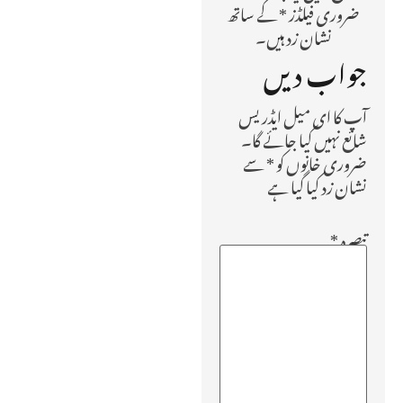
ضروری فیلڈز * کے ساتھ
نشان زد ہیں۔
جواب دیں
آپ کا ای میل ایڈریس
شائع نہیں کیا جائے گا۔
ضروری خانوں کو
*
سے
نشان زد کیا گیا ہے
تبصرہ
*