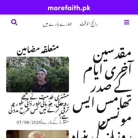
تلاش
رائج الوقت
ہمارے بارے میں
مقدسین
متعلقہ مضامین
آخری ایام
کے صدر
تھامس ایس
مشنری خدمت نے مجھے
روحانی، جذباتی اور ذاتی طور پر
مونسن
ترقی کرنے میں کس طرح مدد کی
ہے؟
مشنریز کے بارے
07/08/2026
روزانہ کی بنیاد