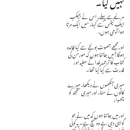
نہیں کیا۔
مرنے سے پہلے، اس نے جیکب
ایف گیٹس سے کہا، "میں ایک مرتا
ہوا آدمی ہوں،
اور مجھے جھوٹ بولنے سے کیا فائدہ
ہوگا؟ میں جانتا ہوں کہ مورمن کی
کتاب کا ترجمہ خدا کے عطیہ اور
قدرت سے کیا گیا تھا۔
میری آنکھوں نے دیکھا، میرے
کانوں نے سنا، اور میری سمجھ کو
چھوا،
اور میں جانتا ہوں کہ میں نے جو
گواہی دی ہے وہ سچ ہے۔ یہ کوئی
خواب نہیں تھا، دماغ کا کوئی تصور