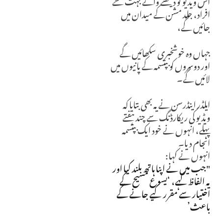
افراد، جلد مشن کے میدان میں
جائیں گے،
جہاں وہ خوشخبری سکھائیں گے
اور دوسروں کو بپتسمہ کے پانیوں میں
لائیں گے۔
ایلڈر اینڈرسن نے یہ بھی بتایا کہ
ویڈیو کی ریکارڈنگ سے چند ہفتے
پہلے، انہوں نے خود ایک بپتسمہ
انجام دیا۔
انہوں نے کہا:
"جب میں نے اپنا ہاتھ بلند کیا اور
یہ الفاظ کہے، ‘یسوع مسیح کے
اختیار سے مقرر کیے جانے کے
باعث’