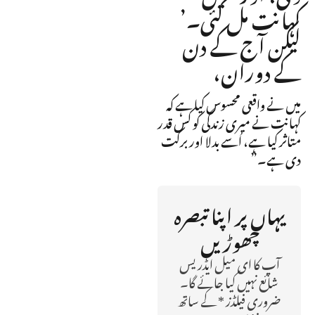
کہانت مل گئی۔’
لیکن آج کے دن
کے دوران،
میں نے واقعی محسوس کیا ہے کہ
کہانت نے میری زندگی کو کس قدر
متاثر کیا ہے، اُسے بدلا اور برکت
دی ہے۔”
یہاں پر اپنا تبصرہ
چھوڑیں
آپ کا ای میل ایڈریس
شائع نہیں کیا جائے گا۔
ضروری فیلڈز * کے ساتھ