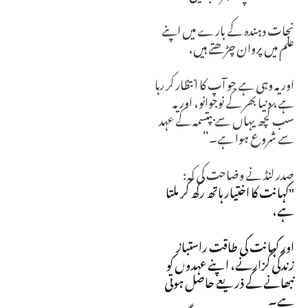
نجات دہندہ کے بارے میں اپنے
علم میں پروان چڑھتے ہیں،
اور یہ وہی ہے جو آپ کا انتظار کر رہا
ہے، دنیا بھر کے نوجوانو، اور یہ
سب کچھ یہاں سے بپتسمہ کے عہد
سے شروع ہوا ہے۔”
صدر لنڈ نے وضاحت کی کہ:
"کہانت کا اختیار ہاتھ رکھ کر ملتا
ہے،
اور کہانت کی طاقت راستباز
زندگی گزارنے، اپنے عہدوں کو
نبھانے کے ذریعے حاصل ہوتی
ہے۔