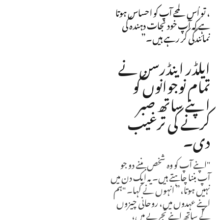
، تو اُس لمحے آپ کو احساس ہوتا
ہے کہ آپ خود نجات دہندہ کی
نمائندگی کر رہے ہیں۔”
ایلڈر اینڈرسن نے
تمام نوجوانوں کو
اپنے ساتھ صبر
کرنے کی ترغیب
دی۔
"اپنے آپ کو وہ شخص بننے دو جو
آپ بننا چاہتے ہیں۔ یہ ایک دن میں
نہیں ہوتا،” انہوں نے کہا۔ "ہم
اپنے عہدوں میں، روحانی چیزوں
کے ساتھ اپنے تجربے میں،