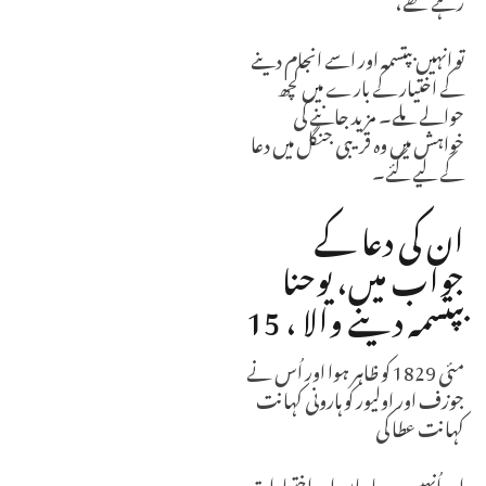
تو انہیں بپتسمہ اور اسے انجام دینے
کے اختیار کے بارے میں کچھ
حوالے ملے۔ مزید جاننے کی
خواہش میں وہ قریبی جنگل میں دعا
کے لیے گئے۔
ان کی دعا کے
جواب میں، یوحنا
بپتسمہ دینے والا ، 15
مئی 1829 کو ظاہر ہوا اور اُس نے
جوزف اور اولیور کو ہارونی کہانت
کہانت عطا کی
اور اُنہیں وہ چابیاں اور اختیارات