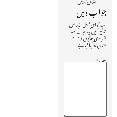
نشان زد ہیں۔
جواب دیں
آپ کا ای میل ایڈریس
شائع نہیں کیا جائے گا۔
ضروری خانوں کو
*
سے
نشان زد کیا گیا ہے
تبصرہ
*