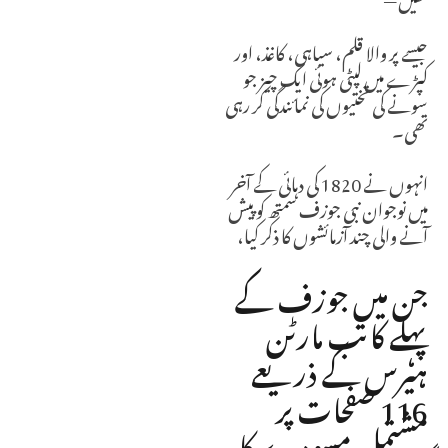
جیسے پر والا قلم، سیاہی، کاغذ، اور
کپڑے میں لپٹی ہوئی ایک چیز جو
سونے کی تختیوں کی نمائندگی کر رہی
تھی۔
انہوں نے 1820 کی دہائی کے آخر
میں نوجوان نبی جوزف سمتھ کو پیش
آنے والی چند آزمائشوں کا ذکر کیا،
جن میں جوزف کے
پہلے کاتب مارٹن
ہیرس کے ذریعے
116 صفحات پر
مشتمل مسودے کا