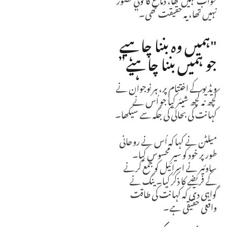
نہیں تھا، یہ حقیقت تھی۔”
"ہمیں وہ بننا چاہیے
جو ہمیں بننا چاہیے”
ویڈیو کے اختتام پر، ہر نوجوان نے
کچھ نہ کچھ شیئر کیا جو اُس نے
کہانت کی بحالی کی جگہ سے سیکھا۔
میلٹن نے کہا کہ اُس نے روحانی
طور پر خود کو سیر محسوس کیا۔
ساوئیر نے اسرائیل کو جمع کرنے
کے فریضے کا ذکر کیا۔ ینگ نے
گواہی دی کہ کہانت کی طاقت
واقعی حقیقی ہے۔