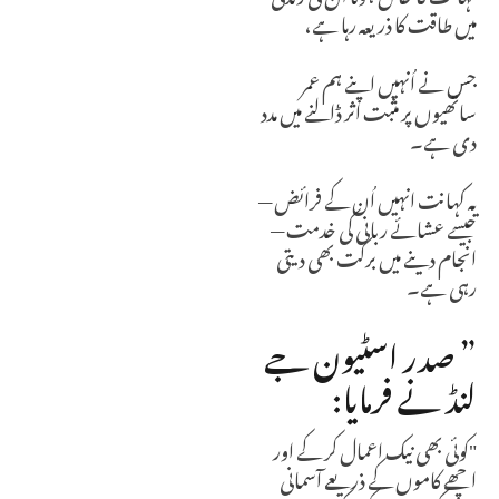
میں طاقت کا ذریعہ رہا ہے،
جس نے اُنہیں اپنے ہم عمر
ساتھیوں پر مثبت اثر ڈالنے میں مدد
دی ہے۔
یہ کہانت انہیں اُن کے فرائض —
جیسے عشائے ربانی کی خدمت —
انجام دینے میں برکت بھی دیتی
رہی ہے۔
”
صدر اسٹیون جے
لنڈ نے فرمایا
:
"کوئی بھی نیک اعمال کر کے اور
اچھے کاموں کے ذریعے آسمانی