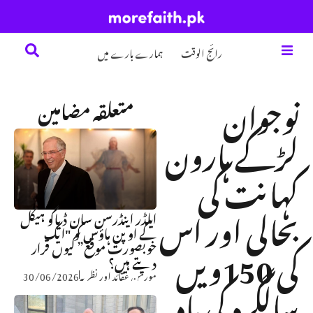
تلاش
رائج الوقت
ہمارے بارے میں
نوجوان
متعلقہ مضامین
لڑکے ہارون
کہانت کی
بحالی اور اس
ایلڈر اینڈرسن سان ڈیاگو ہیکل
کے اوپن ہاؤس کو "ایک
کی 150ویں
خوبصورت موقع” کیوں قرار
دیتے ہیں؟
مورمن عقائد اور نظریہ
30/06/2026
سالگرہ کی یاد