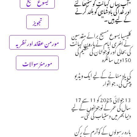
یسوع مسیح
"آپ یہاں کہانت کو سنبھالنے
اور خدا کی بادشاہی کو بلند کرنے
کے لیے ہیں۔”
تجویز
کلیسیا یسوع مسیح برائے مقدسین
مورمن عقائد اور نظریہ
نے اخری ایام نے ہارون کہانت
کی بحالی اور نوجوانان کی تنظیم کی
150ویں سالگرہ
مورمنز سوالات
کی یاد منانے کے لیے ایک ویڈیو
پیش کی، جو اتوار
13 جولائی 2025 کو 11 سے 17
سال کی عمر کے نوجوانوں کے لیے
دنیا بھر میں دستیاب کی گئی۔
بارہ رسولوں کے کوآرم کے رکن