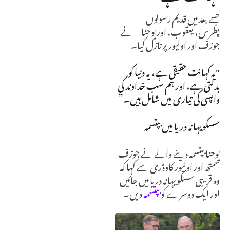
جسے بعد میں قدیم رسولوں —
پطرس، یعقوب، اور یوحنا — نے
جوزف اور اولیور پر نازل کیا۔
"یہ کہانت حقیقی ہے، یہ دنیا کو
بدلتی ہے، اور ہم سب خداوند کی
واپسی کی تیاری میں شامل ہیں۔”
سسکویہانہ دریا میں بپتسمہ
یوحنا بپتسمہ دینے والے نے جوزف
سمتھ اور اولیور کاوڈری سے کہا کہ
وہ قریبی سسکویہانہ دریا میں جائیں
اور ایک دوسرے کو
بپتسمہ
دیں۔