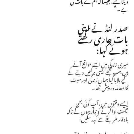
دیتا ہے، جیسا کہ ہم نے بات کی
ہے۔”
صدر لنڈ نے اپنی
بات جاری رکھتے
ہوئے کہا:
میری زندگی میں ایسے مواقع آئے
ہیں جب مجھے ایسی برکتیں دینے کے
لیے بلایا گیا جہاں زندگی اور موت
کا معاملہ درپیش تھا۔
ایسے وقتوں میں، آپ کوئی بھی
قیمت ادا کرنے کو تیار ہوں گے تاکہ
باوقار طریقے سے کہہ سکیں:
‘خداوند یوں فرماتا ہے۔’ اپنے آپ