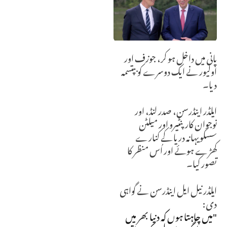
پانی میں داخل ہو کر، جوزف اور
اولیور نے ایک دوسرے کو بپتسمہ
دیا۔
ایلڈر اینڈرسن، صدر لنڈ، اور
نوجوان کارپنٹیرو اور میلٹن
سسکویہانہ دریا کے کنارے
کھڑے ہوئے اور اُس منظر کا
تصور کیا۔
ایلڈر نیل ایل اینڈرسن نے گواہی
دی:
"میں چاہتا ہوں کہ دنیا بھر میں