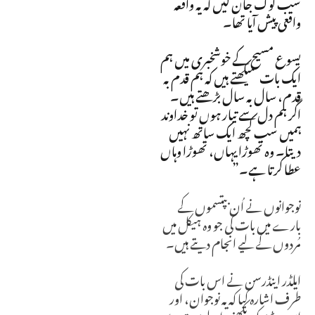
سب لوگ جان لیں کہ یہ واقعہ
واقعی پیش آیا تھا۔
یسوع مسیح کے خوشخبری میں ہم
ایک بات سیکھتے ہیں کہ ہم قدم بہ
قدم، سال بہ سال بڑھتے ہیں۔
اگر ہم دل سے تیار ہوں تو خداوند
ہمیں سب کچھ ایک ساتھ نہیں
دیتا۔ وہ تھوڑا یہاں، تھوڑا وہاں
عطا کرتا ہے۔”
نوجوانوں نے اُن بپتسموں کے
بارے میں بات کی جو وہ ہیکل میں
مُردوں کے لیے انجام دیتے ہیں۔
ایلڈر اینڈرسن نے اس بات کی
طرف اشارہ کیا کہ یہ نوجوان، اور
اس ویڈیو کو دیکھنے والے بہت سے