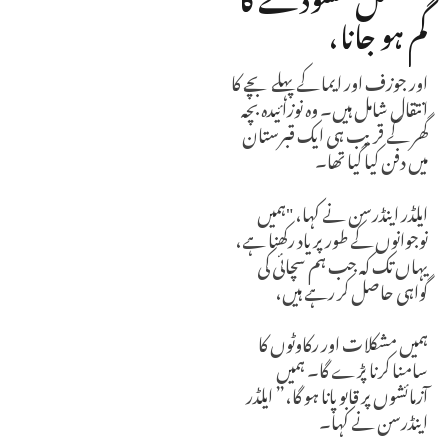
گم ہو جانا،
اور جوزف اور ایما کے پہلے بچے کا
انتقال شامل ہیں۔ وہ نوزائیدہ بچہ
گھر کے قریب ہی ایک قبرستان
میں دفن کیا گیا تھا۔
ایلڈر اینڈرسن نے کہا، "ہمیں
نوجوانوں کے طور پر یاد رکھنا ہے،
یہاں تک کہ جب ہم سچائی کی
گواہی حاصل کر رہے ہیں،
ہمیں مشکلات اور رکاوٹوں کا
سامنا کرنا پڑے گا۔ ہمیں
آزمائشوں پر قابو پانا ہو گا،” ایلڈر
اینڈرسن نے کہا۔