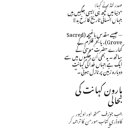
صدر لنڈ نے کہا:
"دنیا میں کچھ ہی ایسی جگہیں ہیں
جہاں انسانی تاریخ کا رُخ بدلا
— جیسے مقدس باغیچہ (Sacred
Grove)، یا بحرِ قلزم کے
کنارے حضرت موسیٰ کے
ساتھ۔ یہ بھی اُن جگہوں میں سے
ایک ہے جہاں خدا کی کہانت
دوبارہ زمین پر نازل ہوئی۔”
ہارون کہانت کی
بحالی
جب جوزف سمتھ اور اولیور
کاوڈری کتاب مورمن کا ترجمہ کر
رہے تھے،