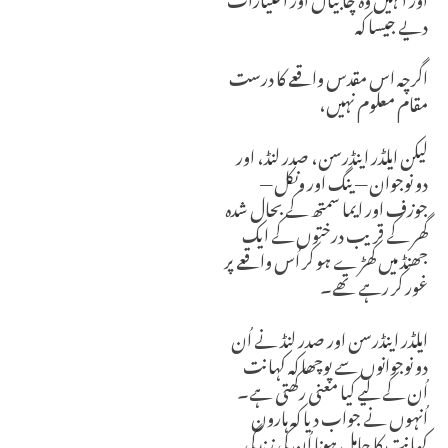
دیے جیسا کہ
اگرچہ اس مقدس واقعے کا درست
مقام معلوم نہیں،
لیکن ایلڈر اینڈرسن، صدر لنڈ، اور
دو نوجوان — ینگ اور ونکل —
جوزف اور ایما سمتھ کے بحال شدہ
گھر کے قریب درختوں کے ایک
جھنڈ میں کھڑے ہو کر اُس واقعے پر
غور کر رہے تھے۔
ایلڈر اینڈرسن اور صدر لنڈ نے اُن
دو نوجوانوں سے پوچھا کہ کہانت
اُن کے لیے کیا معنی رکھتی ہے۔
اُنہوں نے جواب دیا کہ ہارون
کہانت کا حامل ہونا اُن کی زندگی