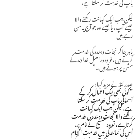
باپ کی خدمت کر سکتا ہے،
لیکن جب ایک کہانت رکھنے والا —
جیسے آپ، یا جیسے وہ جو آج یہ سن
رہے ہیں —
باہر جا کر نجات دہندہ کی خدمت
کرتے ہیں، تو وہ دراصل خداوند کے
مشن پر ہوتے ہیں۔”
صدر لنڈ نے مزید کہا:
” کوئی بھی نیک اعمال کر کے
آسمانی باپ کی خدمت کر سکتا
ہے، لیکن جب ایک کہانت
رکھنے والا نجات دہندہ کی خدمت
کرتا ہے، تو وہ مسیح کے نام پر،
اُس کی نمائندگی میں خدمت انجام