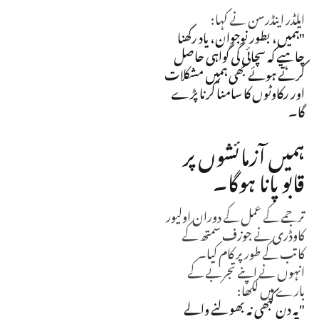
ایلڈر اینڈرسن نے کہا:
"ہمیں، بطور نوجوان، یاد رکھنا
چاہیے کہ سچائی کی گواہی حاصل
کرتے ہوئے بھی ہمیں مشکلات
اور رکاوٹوں کا سامنا کرنا پڑے
گا۔
ہمیں آزمائشوں پر
قابو پانا ہوگا۔
ترجمے کے عمل کے دوران اولیور
کاوڈری نے جوزف سمتھ کے
کاتب کے طور پر کام کیا۔
انہوں نے اپنے تجربے کے
بارے میں لکھا:
"یہ دن کبھی نہ بھولنے والے