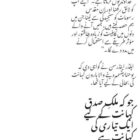
کو لائق رکھنا اور ان مقدس
رسومات کو سنجیدگی سے لینا جن میں
ہم حصہ لیتے ہیں، ہمیں آنے والے
دنوں میں کاہنیت کو زیادہ طاقتور اور
مؤثر طریقے سے استعمال کرنے
میں مدد دے گا۔”
ایلڈر اینڈرسن نے گواہی دی کہ
یوحنا بپتسمہ دینے والا ہارون کہانت
کی بحالی کے لیے آیا تھا،
جو کہ ملکِ صدق
کہانت کے لیے
ایک تیاری کی
کہانت ہے