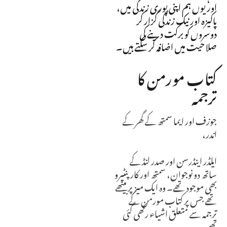
اور یوں ہم اپنی پوری زندگی میں،
پاکیزہ اور نیک زندگی گزار کر
دوسروں کو برکت دینے کی
صلاحیت میں اضافہ کر سکتے ہیں۔
کتاب مورمن کا
ترجمہ
جوزف اور ایما سمتھ کے گھر کے
اندر،
ایلڈر اینڈرسن اور صدر لنڈ کے
ساتھ دو نوجوان، سمتھ اور کارپنٹیرو
بھی موجود تھے۔ وہ ایک میز پر بیٹھے
تھے جس پر کتاب مورمن کے
ترجمہ سے متعلق اشیاء رکھی گئی
تھیں —