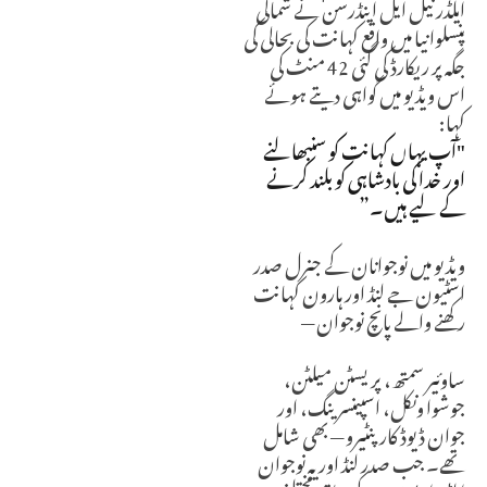
ایلڈر نیل ایل اینڈرسن نے شمالی
پنسلوانیا میں واقع کہانت کی بحالی کی
جگہ پر ریکارڈ کی گئی 42 منٹ کی
اس ویڈیو میں گواہی دیتے ہوئے
کہا:
"آپ یہاں کہانت کو سنبھالنے
اور خدا کی بادشاہی کو بلند کرنے
کے لیے ہیں۔”
ویڈیو میں نوجوانان کے جنرل صدر
اسٹیون جے لنڈ اور ہارون کہانت
رکھنے والے پانچ نوجوان —
ساوئیر سمتھ، پریسٹن میلٹن،
جوشوا ونکل، اسپینسر ینگ، اور
جوان ڈیوڈ کارپنٹیرو — بھی شامل
تھے۔ جب صدر لنڈ اور یہ نوجوان