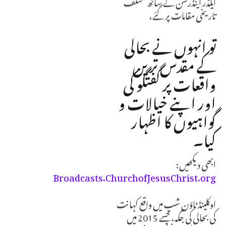
ایلڈر اینڈرسن کے ساتھ مختلف
تاریخی مقامات پر گئے،
تو انہوں نے بحالی
کے مقدس ترین
واقعات پر گفتگو کی
اور اپنے خیالات و
گواہیوں کا اظہار
کیا۔
ابھی دیکھیں:
Broadcasts.ChurchofJesusChrist.org
اوکلینڈ ٹاؤن شپ میں واقع کہانت
کی بحالی کی جگہ، جسے 2015 میں