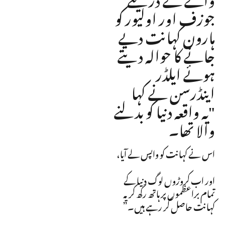
جوزف اور اولیور کو
ہارون کہانت دیے
جانے کا حوالہ دیتے
ہوئے ایلڈر
اینڈرسن نے کہا
"یہ واقعہ دنیا کو بدلنے
والا تھا۔
اس نے کہانت کو واپس لے آیا،
اور اب کروڑوں لوگ دنیا کے
تمام براعظموں پر ہاتھ رکھ کر یہ
کہانت حاصل کر رہے ہیں۔”