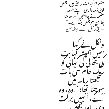
"ہم جو کہانت رکھتے ہیں، ہمیں
اپنی ذمہ داری، اپنے عہد،
سنبھالنے چاہئیں اور وہ بننا
چاہیے جو ہمیں بننا ہے۔”
— ایلڈر نیل اے. اینڈرسن
ونکل نے کہا
"میں ہمیشہ کہانت
کی بحالی کی کہانی کو
ایک عام سی بات
سمجھتا رہا۔ میں
سوچتا تھا: ‘اوہ، وہ
آئے، اُنہیں برکت
دی، اور ہمیں