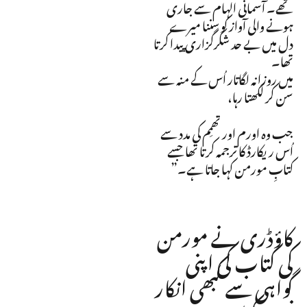
تھے۔ آسمانی الہام سے جاری
ہونے والی آواز کو سننا میرے
دل میں بے حد شکرگزاری پیدا کرتا
تھا۔
میں روزانہ لگاتار اُس کے منہ سے
سن کر لکھتا رہا،
جب وہ اورم اور تھمِم کی مدد سے
اُس ریکارڈ کا ترجمہ کرتا تھا جسے
کتابِ مورمن کہا جاتا ہے۔”
کاؤڈری نے مورمن
کی کتاب کی اپنی
گواہی سے کبھی انکار