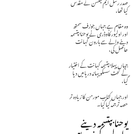
صدر رسل ایم نیلسن نے مقدس
کیا تھا،
وہ مقام ہے جہاں جوزف سمتھ
اور اولیور کاوڈری نے یوحنا بپتسمہ
دینے والے سے ہارون کہانت
حاصل کی،
جہاں پہلا بپتسمہ کہانت کے اختیار
کے تحت سسکویہانہ دریا میں دیا
گیا،
اور جہاں کتاب مورمن کا زیادہ تر
حصہ ترجمہ کیا گیا۔
یوحنا بپتسمہ دینے
والے کے ذریعے