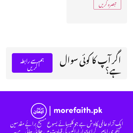
اگر آپ کا کوئی سوال
ہم سے رابطہ
ہے؟
کریں
ایک آزاد عالمی کاوش ہے جو کلیسائے یسوع مسیح برائے مقدسین
آخری ایام کے ایماندار اراکین کی قیادت میں چلائی جاتی ہے۔