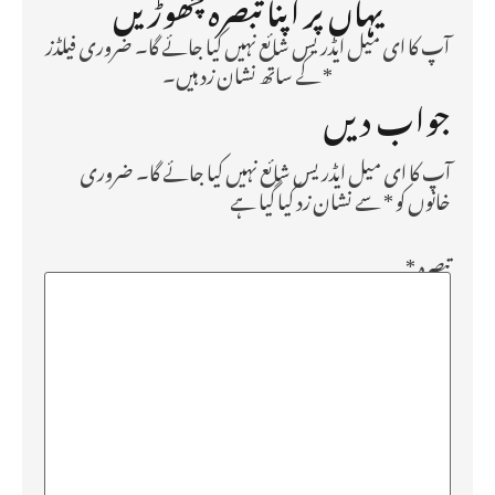
یہاں پر اپنا تبصرہ چھوڑیں
آپ کا ای میل ایڈریس شائع نہیں کیا جائے گا۔ ضروری فیلڈز
* کے ساتھ نشان زد ہیں۔
جواب دیں
آپ کا ای میل ایڈریس شائع نہیں کیا جائے گا۔
ضروری
خانوں کو
*
سے نشان زد کیا گیا ہے
تبصرہ
*