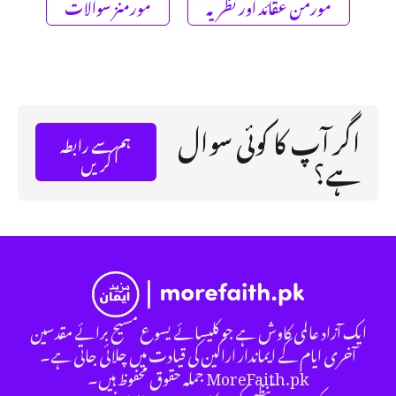
مورمن عقائد اور نظریہ
مورمنز سوالات
اگر آپ کا کوئی سوال
ہم سے رابطہ
ہے؟
کریں
ایک آزاد عالمی کاوش ہے جو کلیسائے یسوع مسیح برائے مقدسین
آخری ایام کے ایماندار اراکین کی قیادت میں چلائی جاتی ہے۔
MoreFaith.pk جملہ حقوق محفوظ ہیں۔