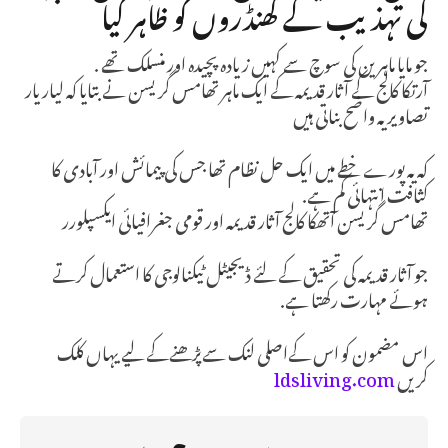
کی تہذیب کے کھنڈروں کو ظاہر کیا
جو مایا ماہرین کی سوچ سے کہیں زیادہ پچیدہ اور منسلک تھے .
آرتکا کالج کے آثار قدیمہ کے ایک ماہر تھامس گریسن نے بتایا کہ لیاریار
تصاویر یہ واضح بناتی ہیں
کہ یہ پورے خطے میں ایک حل نظام تھا جس کی پیمائش اور آبادی کا
کثافت انتہائی کم ہے.
تھامس گریسن آتھکا کالج آثار قدیمہ اور قومی جغرافیائی ایکسپلورر
جو آثار قدیمہ کی تحقیق کے لئے ڈیجیٹل ٹیکنالوجی کا استعمال کرتے
ہوئے مہارت رکھتا ہے.
اس مضمون کو اس کےاصلی لنک سےپڑھنےکے لیے یہاں کلک
کریں
ldsliving.com