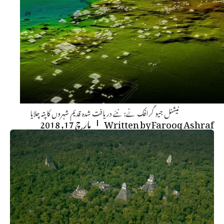
نیشنل جیو گرافک نے: نئے دریافت شدہ قدیم شہروں کا پتہ چلایا
Farooq Ashraf
Written by
مارچ 17, 2018