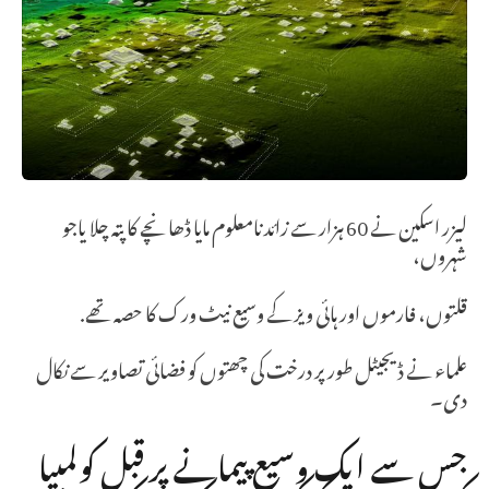
لیزر اسکین نے 60 ہزار سے زائد نامعلوم مایا ڈھانچے کا پتہ چلا یاجو
شہروں،
قلتوں، فارموں اور ہائی ویز کے وسیع نیٹ ورک کا حصہ تھے.
علماء نے ڈیجیٹل طور پر درخت کی چھتوں کو فضائی تصاویر سے نکال
دی۔
جس سے ایک وسیع پیمانے پر قبل کولمبیا