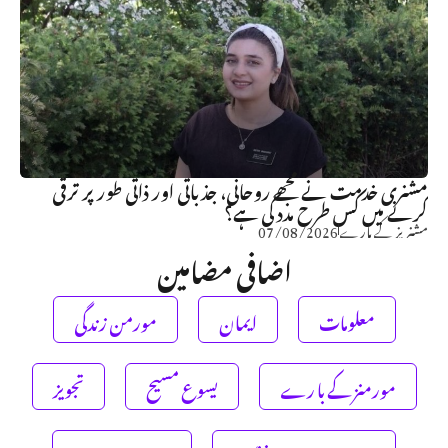
مشنری خدمت نے مجھے روحانی، جذباتی اور ذاتی طور پر ترقی
کرنے میں کس طرح مدد کی ہے؟
مشنریز کے بارے
07/08/2026
اضافی مضامین
معلومات
ایمان
مورمن زندگی
مورمنز کے با رے
یسوع مسیح
تجویز