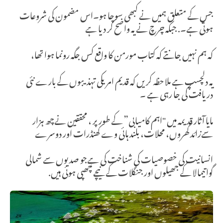
جس کے متعلق ہمیں نے کبھی سوچا ہو۔اس مضمون کی شروعات
ہوتی ہے۔. جبکہ چرچ نے یہ واضح کر دیا ہے
کہ ہم نہیں جانتے کہ کتاب مورمن کا واقع کس جگہ رونما ہوا تھا،
یہ دلچسپ ہے ملاحظہ کریں کہ قدیم امریکی تہذیبوں کے بارے نئی
دریافت کی جا رہی ہے ۔
مایا آثار قدیمہ میں "اہم کامیابی” کے طور پر ، محققین نےچھ ہزار
سےزائد گھروں، محلات، بلند ہائی وے کھنڈرات اور دوسرے
انسانیت کی خصوصیات کی شناخت کی ہےجو صدیوں سے شمالی
گواتیمالا کے جھیلوں اور جنگلات کے نیچے چھپی ہوئی ہیں.