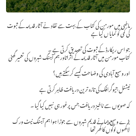
ماضی میں مورمن کی کتاب کے بہت سے نقاد نے آثار قدیمہ کے ثبوت
کی کمی کو نمایا ں کیا ہے
جو اس ریکارڈ کے ثبوت کی تصدیق کرتی ہے ۔
کتاب مورمن میں آثار قدیمہ کے اثراتاور ہم آہنگ شہروں کی تعمیر گھنی
اور وسیع آبادی کی وضاحت کیسے کرسکتے ہیں؟
نیشنل جیوگرافک کی تازہ ترین دریافت ظاہر کرتی ہے
کہ صویوں سے ناخیز دریافت جس پرغور ہی نہیں کیا گیا ۔
بڑے وسیع پیمانے قدیم شہروں سے جوڑا ہوا ہم آہنگ نیٹ ورک
لاکھوں لوگوں کا گھر تھا