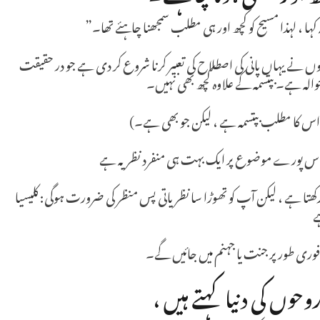
کہا ، لہذا مسیح کو کچھ اور ہی مطلب سمجھنا چاہئے تھا۔”
کے معاملے میں کچھ لوگوں نے یہاں پانی کی اصطلاح کی تعبیر کرنا شروع کر دی ہے جو در حقیقت
والہ ہے۔ بپتسمہ کے علاوہ کچھ بھی نہیں۔
کہ اس کا مطلب بپتسمہ ہے ، لیکن جو بھی ہے۔)
ا اس پورے موضوع پر ایک بہت ہی منفرد نظریہ ہے
ھتا ہے ، لیکن آپ کو تھوڑا سا نظریاتی پس منظر کی ضرورت ہوگی: کلیسیا
ے
فوری طور پر جنت یا جہنم میں جائیں گے۔
وں کی دنیا کہتے ہیں ،