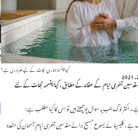
ہ
د
م
کیا بپتسما ہماری نجات کے لیے ضروری ہے ؟
سین آخری ایام کے عقائد کے مطابق ، کیا بپتسمہ نجات کے لئے
۔ اکثر لوگ جب یہ سوال پوچھتے ہیں تو اس کا کیا مطلب ہے:
ھیک ہے ، کلیسیا ئے یسوع مسیح برائے مقدسین آخری ایام آسمان کی متعدد