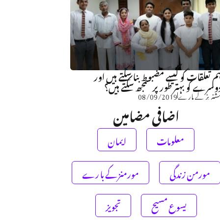
م تعلقات کو کیسے مضبوط بنا سکتے ہیں اور
وسرے کو بہتر طور پر سمجھ سکتے ہیں؟
شنریز کے بارے
08/09/2019
اضافی مضامین
معلومات
ایمان
مورمن زندگی
مورمنز کے با رے
یسوع مسیح
تجویز