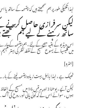
لہذا تکنیکی طور پر ہم سمجھتے ہیں کہ بپتسمہ کے ساتھ 
لیکن سرفرازی حاصل کرنے کے 
ساتھ رہنے کے لیے ہم سمجھتے ہ
اس ویڈیو کے بقیہ حصے کے لئے ، ہم بپتسمہ کے بار
میں کلیسیا ئے یسوع مسیح کےنقطہ نظر کی بہتر تفہی
[انٹرو]
ٹھیک ہے ، لہذا بائبل بہت زیادہ بپتسمہ لینے کے با
لیکن آئیے ، یوحنا 3 اور 
ہوں ، سوائے اس کے کہ کوئی پانی اور روح کی آگ سے 