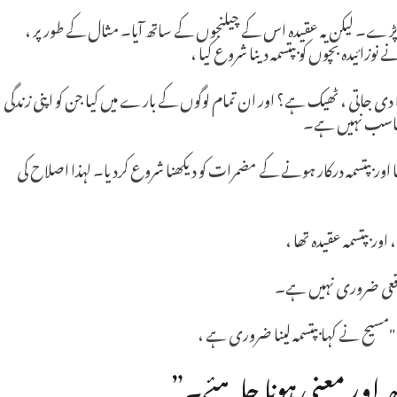
ر پڑے۔ لیکن یہ عقیدہ اس کے چیلنجوں کے ساتھ آیا۔ مثال کے طور پر ،
ے نوزائیدہ بچوں کو بپتسمہ دینا شروع کیا ،
ں سزا دی جاتی ، ٹھیک ہے؟ اور ان تمام لوگوں کے بارے میں کیا جن کو اپنی زندگی
یہ مناسب نہیں ہے۔
ور بپتسمہ درکار ہونے کے مضمرات کو دیکھنا شروع کردیا۔ لہذا اصلاح کی
ر بپتسمہ عقیدہ تھا ،
اقعی ضروری نہیں ہے۔
، "مسیح نے کہا بپتسمہ لینا ضروری ہے ،
 اور معنی ہونا چاہئے۔”