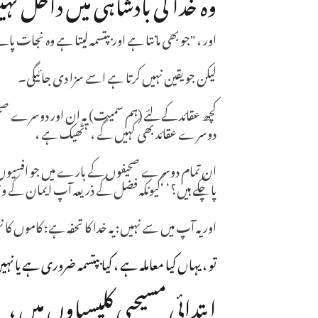
وہ خدا کی بادشاہی میں داخل نہ
اور ، "جو بھی مانتا ہے اور بپتسمہ لیتا ہے وہ نجات پا
لیکن جو یقین نہیں کرتا ہے اسے سزا دی جائیگی۔
کچھ عقائد کے لئے (ہم سمیت) یہ ان اور دوسرے صحی
دوسرے عقائد بھی کہیں گے ، ‘ٹھیک ہے ،
پا چکے ہیں؟‘ ‘کیونکہ فضل کے ذریعہ آپ ایمان کے و
اور یہ آپ میں سے نہیں: یہ خدا کا تحفہ ہے: کاموں کا 
تو ، یہاں کیا معاملہ ہے ، کیا بپتسمہ ضروری ہے یا نہ
ابتدائی مسیحیی کلیسیاوں میں ،