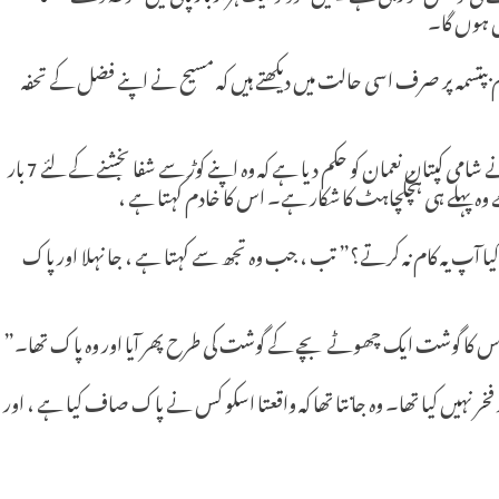
 ہوں گا۔
پتسمہ پر صرف اسی حالت میں دیکھتے ہیں کہ مسیح نے اپنے فضل کے تحفہ
مثال کے طور پر ،دوسرے سلاطین میں ، نبی الیشع نے شامی کپتان نعمان کو حکم دیا ہے کہ وہ اپنے کوڑ سے شفا بخشنے کے لئے 7 بار
 وہ پہلے ہی ہچکچاہٹ کا شکار ہے۔ اس کا خادم کہتا ہے ،
 تو کیا آپ یہ کام نہ کرتے؟” تب ، جب وہ تجھ سے کہتا ہے ، جا نہلا اور پاک
ور اس کا گوشت ایک چھوٹے بچے کے گوشت کی طرح پھر آیا اور وہ پاک تھا۔”
 نہیں کیا تھا۔ وہ جانتا تھا کہ واقعتا اسکو کس نے پاک صاف کیا ہے ، اور