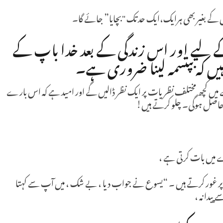
یا اس کے بغیر بھی ہرایک،ایک حد تک "بچایا” جائے گا۔
لیے اور اس زندگی کے بعد خدا باپ کے
یں کہ بپتسمہ لینا ضروری ہے۔
ے میں کچھ مختلف نظریات پر ایک نظر ڈالیں گے اور امید ہے کہ اس بارے
م حاصل ہوگی۔ چلو کرتے ہیں!
رے میں بات کرتی ہے ،
مرقس 16 میں مسیح کے الفاظ پر غور کرتے ہیں ۔ “یسوع نے جواب دیا ، بے شک ، میں آپ سے کہتا
پیدا نہ ،