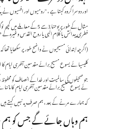
اور دوسرا گروہ کہتا ہے ، "رومیوں اور افسیوں نے یہ 
مثال کے طور پر یوحنا 3سے 5 
فطری پیدائش یا کلام الٰہی یا روح القدس وغیرہ کے ح
(اگرچہ ابتدائی مسیحیوں نے واضح طور پر سکھایا تھا 
کلیسیا ئے یسوع مسیح برائے مقدسین آخری ایام ک
جو صحیفوں کی سالمیت اور خدا کے انصاف کو محفوظ رک
ئے یسوع مسیح برائے مقدسین آخری ایام کا ماننا ہ
کہ ہمارے مرنے کے بعد ، ہم صرف یہ نہیں کہتے ہیں 
ہم وہاں جائے گے جس کو ہم روح