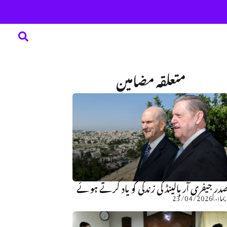
متعلقہ مضامین
در جیفری آر ہالینڈ کی زندگی کو یاد کرتے ہوئے
یمان
23/04/2026