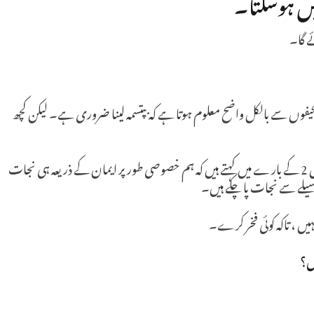
یں ہوسکتا۔
ئے گا۔
فوں سے بالکل واضح معلوم ہوتا ہے کہ بپتسمہ لینا ضروری ہے۔ لیکن کچھ
ان تمام دوسرے صحیفوں کے بارے میں جو افسیوں 2 کے بارے میں کہتے ہیں کہ ہم خصوصی طور پر ایمان کے ذریعہ ہی نجات
سیلے سے نجات پا چکے ہیں۔
نہیں ، تاکہ کوئی فخر کرے۔
یں؟