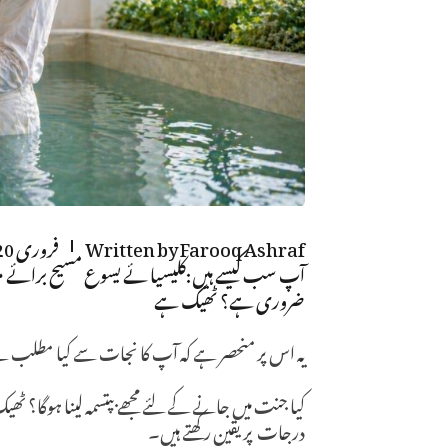
Farooq Ashraf
Written by
فروری 20, 2021
آپ سب کیسے ہیں:کلیسیا ئے یسوع مسیح برائے مقد
ضروری ہے؟ ٹھیک ہے
یہ اس پر منحصر ہے کہ آپ کا نجات سے کیا مطلب ہے
کیا جنت میں جانے کے لئے مجھے بپتسمہ لینا ہوگا؟ ٹ
درجات پر یقین رکھتے ہیں۔