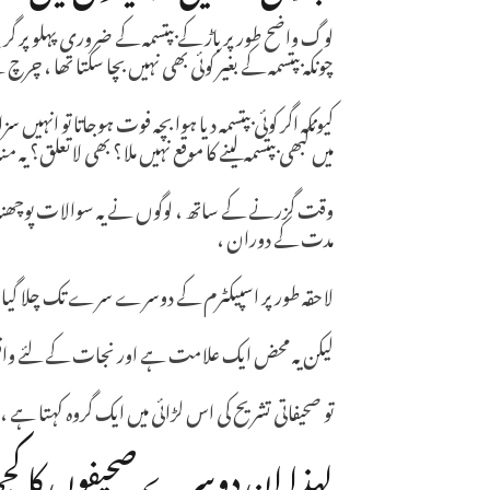
لوگ واضح طور پر باڑ کے بپتسمہ کے ضروری پہلو پر گ
چونکہ بپتسمہ کے بغیر کوئی بھی نہیں بچا سکتا تھا ، چرچ ن
کیونکہ اگر کوئی بپتسمہ دیا ہوا بچہ فوت ہوجاتا تو انہی
میں کبھی بپتسمہ لینے کا موقع نہیں ملا؟ بھی لاتعلق؟ 
وقت گزرنے کے ساتھ ، لوگوں نے یہ سوالات پوچھنا ا
مدت کے دوران ،
لاحقہ طور پر اسپیکٹرم کے دوسرے سرے تک چلا گیا ، او
لیکن یہ محض ایک علامت ہے اور نجات کے لئے و
تو صحیفاتی تشریح کی اس لڑائی میں ایک گروہ کہتا ہے 
لہذا ان دوسرے صحیفوں کا کچھ