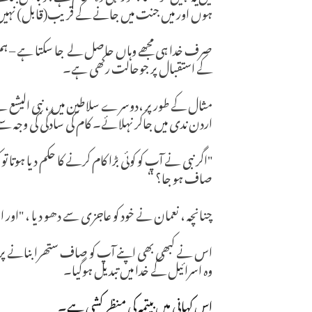
ہوں اور میں جنت میں جانے کے قریب(قابل) نہیں
صرف خدا ہی مجھے وہاں حاصل لے جا سکتا ہے – ہم ب
کے استقبال پر جوحالت رکھی ہے۔
اردن ندی میں جاکر نہلائے۔ کام کی سادگی کی وجہ سے
"اگر نبی نے آپ کو کوئی بڑا کام کرنے کا حکم دیا ہوتا
صاف ہو جا؟ “
چنانچہ ، نعمان نے خود کو عاجزی سے دھو دیا ، "ا
اس نے کبھی بھی اپنے آپ کو صاف ستھرا بنانے پر فخر
وہ اسرائیل کے خدا میں تبدیل ہوگیا۔
اس کہانی میں بپتمہ کی منظر کشی ہے۔