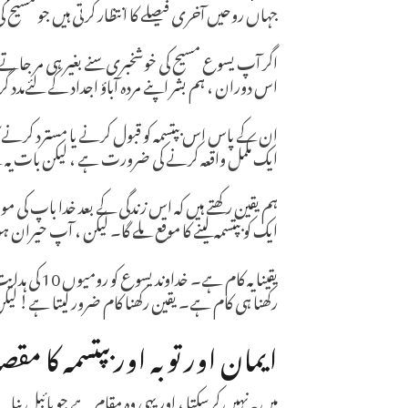
جہاں روحیں آخری فیصلے کا انتظار کرتی ہیں جو مسیح
اگر آپ یسوع مسیح کی خوشخبری سنے بغیر ہی مر جاتے 
اس دوران ، ہم بشر اپنے مردہ آباؤ اجداد کے لئےمدد گر
ان کے پاس اس بپتسمہ کو قبول کرنے یا مسترد کرنے ک
ایک مکمل واقعہ کرنے کی ضرورت ہے ، لیکن بات یہ 
ہم یقین رکھتے ہیں کہ اس زندگی کے بعد خدا باپ کی مو
ایک کو بپتسمہ لینے کا موقع ملے گا۔ لیکن ، آپ حیران 
یقینا یہ کا
رکھنا ہی کام ہے۔ یقین رکھنا کام ضرور لیتا ہے! لیک
ایمان اور توبہ اور بپتسمہ کا 
میں یہ نہیں کرسکتا ، اور یہی وہ مقام ہے جو بائبل بن