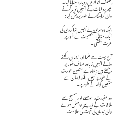
مختلف انداز میں دوبارہ سنایا گیا۔
کچھ روایات نے اُنہیں توبہ کرنے
والی گناہگار کے طور پر پیش کیا؛
جبکہ دوسری نے اُنہیں شاگردی کی
ایک مثالی شخصیت کے طور پر
عزت بخشی۔
آج بہت سے علما اور ایمان رکھنے
والے اُنہیں زیادہ صاف طور پر
دیکھتے ہیں: گناہ سے متعین عورت
کے طور پر نہیں، بلکہ ایمان سے
متعین گواہ کے طور پر۔
وہ عقیدت، حوصلے اور مسیح سے
ملاقات کے ذریعے حاصل ہونے
والی تبدیلی کی قوت کی علامت