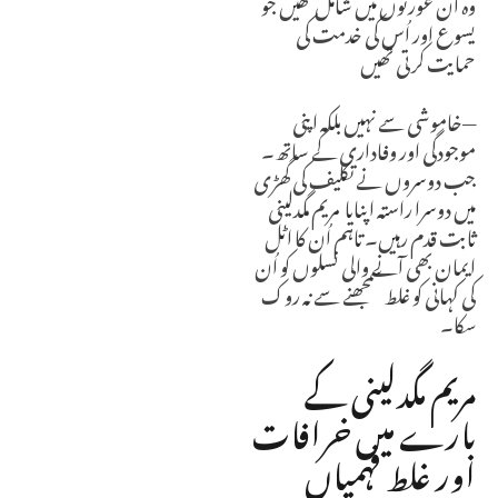
وہ اُن عورتوں میں شامل تھیں جو
یسوع اور اُس کی خدمت کی
حمایت کرتی تھیں
—خاموشی سے نہیں بلکہ اپنی
موجودگی اور وفاداری کے ساتھ۔
جب دوسروں نے تکلیف کی گھڑی
میں دوسرا راستہ اپنایا مریم مگدلینی
ثابت قدم رہیں۔ تاہم اُن کا اٹل
ایمان بھی آنے والی نسلوں کو اُن
کی کہانی کو غلط سمجھنے سے نہ روک
سکا۔
مریم مگدلینی کے
بارے میں خرافات
اور غلط فہمیاں