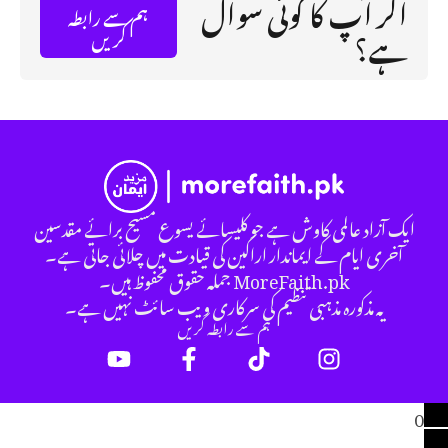
اگر آپ کا کوئی سوال
ہم سے رابطہ
ہے؟
کریں
ایک آزاد عالمی کاوش ہے جو کلیسائے یسوع مسیح برائے مقدسین
آخری ایام کے ایماندار اراکین کی قیادت میں چلائی جاتی ہے۔
MoreFaith.pk جملہ حقوق محفوظ ہیں۔
یہ مذکورہ مذہبی تنظیم کی سرکاری ویب سائٹ نہیں ہے۔
ہم سے رابطہ کریں
0