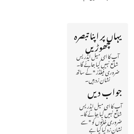
یہاں پر اپنا تبصرہ
چھوڑیں
آپ کا ای میل ایڈریس
شائع نہیں کیا جائے گا۔
ضروری فیلڈز * کے ساتھ
نشان زد ہیں۔
جواب دیں
آپ کا ای میل ایڈریس
شائع نہیں کیا جائے گا۔
ضروری خانوں کو
*
سے
نشان زد کیا گیا ہے