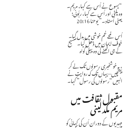
“یسوع نے اُس سے کہا، مریم۔
وہ پلٹی اور اُس سے کہا، ربُونی؛
یعنی اُستاد۔” یوحنا 20:16
اُس لمحے غم خوشی میں بدل گیا۔
خوف ایمان میں ڈھل گیا۔ مسیح
کے جی اٹھنے کی وہ پہلی گواہ
، یہ خوشخبری رسولوں تک لے کر
پہنچیں—یہاں تک کہ روایت نے
انہیں “رسولوں کی رسول” کہا۔
مقبول ثقافت میں
مریم مگدلینی
صدیوں کے دوران اُن کی کہانی کو