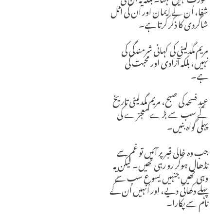
شفا، اُن کے ایمان اور اُن کی اٹل
شاگردی کا ذکر کرتا ہے۔
مریم مگدلینی کی کہانی شرمندگی کی
نہیں، بلکہ آزادی اور محبت کی
ہے۔
عیدِ فسحہ کی صبح، مریم مگدلینی تاریخ
کے سب سے بڑے معجزے کی
پہلی گواہ بنیں۔
جب وہ خالی قبر پر آئیں تو غم سے
نڈھال ہوکر رو رہی تھیں۔ لیکن یہ
وہی تھیں جنہیں یسوع سب سے
پہلے دکھائی دیے، اور اُنہیں اُن کے
نام سے پکارا۔