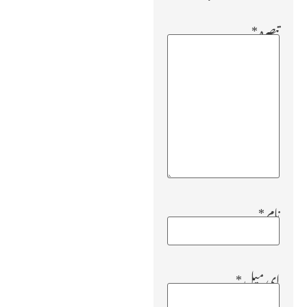
تبصرہ
*
نام
*
ای میل
*