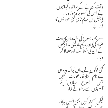
وقت گزرنے کے ساتھ، کہانیوں
نے اس کی تصویر کو موڑ دیا۔
انجیل میں مریم نامی کئی عورتوں کا
ذکر ہے
— مریم، یسوع کی والدہ؛ مریم بیت
عنیاہ کی؛ اور مریم مگدلینی۔ الجھن
نے ان کی شناخت کو دھندلا کر
دیا۔
کئی لوگوں نے یہ مان لیا کہ وہ وہی
بے نام “گناہگار عورت” تھیں
جس نے یسوع کے پاؤں اپنے
آنسوؤں سے دھوئے لوقا
لیکن صحیفہ کہیں بھی اُنہیں بدکار
عورت نہیں کہتا۔ بلکہ یہ اُن کی