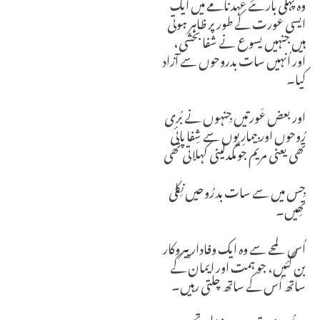
وہ پہلی بار نئے عہد نامے میں ایک
ایسی عورت کے طور پر ظاہر ہوتی
ہیں جنہیں یسوع نے شفا بخشی،
اور اُنہیں سات بدروحوں سے آزاد
کیا۔
اور بعض عَورتیں جِنہوں نے بُری
رُوحوں اور بِیمارِیوں سے شِفا پائی
تھی یعنی مریم جو مگدلینی کہلاتی تھی
جِس میں سے سات بد رُوحیں نِکلی
تھِیں۔
اُس لمحے سے وہ ایک وفادار پیروکار
بن گئیں، جو ہمت اور ایمان کے
ساتھ اُس کے ساتھ چلتی رہیں۔