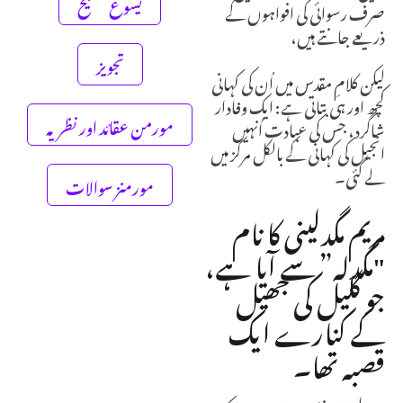
یسوع مسیح
صرف رسوائی کی افواہوں کے
ذریعے جانتے ہیں،
تجویز
لیکن کلامِ مقدس میں اُن کی کہانی
کچھ اور ہی بتاتی ہے: ایک وفادار
مورمن عقائد اور نظریہ
شاگرد، جس کی عبادت اُنہیں
انجیل کی کہانی کے بالکل مرکز میں
لے گئی۔
مورمنز سوالات
مریم مگدلینی کا نام
"مگدلہ” سے آیا ہے،
جو گلیل کی جھیل
کے کنارے ایک
قصبہ تھا۔