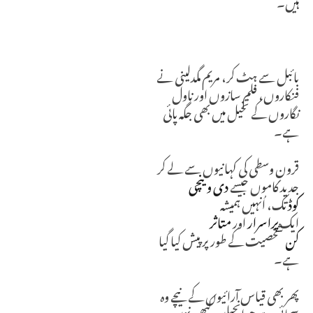
ہیں۔
بائبل سے ہٹ کر، مریم مگدلینی نے
فنکاروں، فلم سازوں اور ناول
نگاروں کے تخیل میں بھی جگہ پائی
ہے۔
قرونِ وسطی کی کہانیوں سے لے کر
جدید کاموں جیسے
دی وینچی
کوڈ
تک، اُنہیں ہمیشہ
ایک
پراسرار
اور
متاثر
کن
شخصیت کے طور پر پیش کیا گیا
ہے۔
پھر بھی قیاس آرائیوں کے نیچے وہ
سچائی ہے جو انجیلیں کبھی نہیں