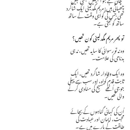
چھپاتی ہیں: مریم مگدلینی ایک شاگرد
تھی جس کی گواہی وقت کے ساتھ
ساتھ گونجتی ہے۔
تو پھر مریم مگدلینی کون تھیں؟
وہ نہ تو رسوائی کا سایہ تھیں، نہ ہی
بدنامی کی علامت۔
وہ ایک وفادار شاگرد تھیں، ایک
ثابت قدم گواہ، اور سب سے پہلی
جو جی اُٹھے مسیح کی منادی کرنے
والی تھیں۔
اُن کی کہانی گناہوں کے بجائے
محبت، ایمان اور عبادت کی
طاقت کے بارے میں ہے۔