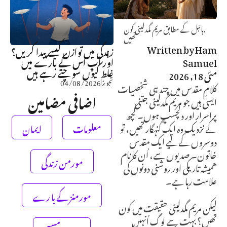
.بائبل کے مطابق مریم مگدلینی کون
تھیں
Written by
Ham
زندگی میں توازن کیسے پیدا کریں؟
Samuel
اور آپ اس کے بارے میں
غلط کیوں سوچتے رہے ہیں
مئی 18, 2026
تجویز
04/08/2026
کلامِ مقدس میں چند ہی شخصیات
اضافی مضامین
ایسی ہیں جو مریم مگدلینی جتنی
پراسرار اور دلچسپ ہوں۔ کچھ
کے نزدیک وہ ایک گنہگار تھیں، تو
معلومات
ایمان
دوسروں کے لیے ایک مقدس
خاتون۔ صدیوں سے، اُن کا نام
مورمن زندگی
همیشه تاریکی اور روشنی دونوں کی
علامت رہا ہے۔
مورمنز کے با رے
لیکن مریم مگدلینی حقیقت میں کون
تھیں؟ بہت سے لوگ اُنہیں