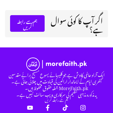
اگر آپ کا کوئی سوال
ہم سے رابطہ
ہے؟
کریں
ایک آزاد عالمی کاوش ہے جو کلیسائے یسوع مسیح برائے مقدسین
آخری ایام کے ایماندار اراکین کی قیادت میں چلائی جاتی ہے۔
MoreFaith.pk جملہ حقوق محفوظ ہیں۔
یہ مذکورہ مذہبی تنظیم کی سرکاری ویب سائٹ نہیں ہے۔
ہم سے رابطہ کریں