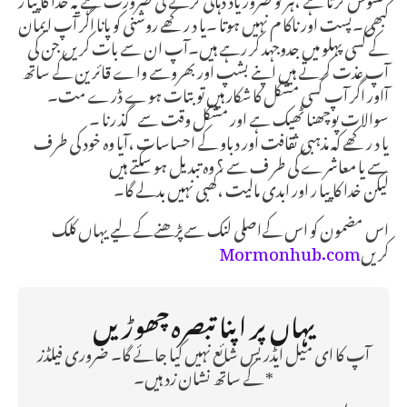
کبھی۔پست اور ناکا م نہیں ہوتا ۔یا د رکھے روشنی کو پانا اگر آپ ایمان
کے کسی پہلو میں جدوجہد کر رہے ہیں۔آپ ان سے بات کریں جن کی
آپ عذت کرتے ہیں اپنے بشپ اور بھروسے واے قائرین کے ساتھ
آاور اگر آپ کسی مشکل کا شکار ہیں تو بتات ہوے ڈرے مت۔
سوالات پوچھنا ٹھیک ہے اور مشکل وقت سے گذ رنا ۔
یا د رکھے کہ مذہبی ثقافت اور دباو کے احساسات ،آیا وہ خود کی طرف
سے یا معاشرے کی طر ف سے ؟ وہ تبدیل ہو سکتے ہیں
لیکن خدا کا پیا ر اور ابدی مالیت ،کھبی نہیں بدلے گا۔
اس مضمون کو اس کےاصلی لنک سےپڑھنےکے لیے یہاں کلک
کریں
Mormonhub.com
یہاں پر اپنا تبصرہ چھوڑیں
آپ کا ای میل ایڈریس شائع نہیں کیا جائے گا۔ ضروری فیلڈز
* کے ساتھ نشان زد ہیں۔