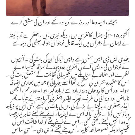
ہمیشہ ،امید دعا اور روزے کو یا د رکھے اور ان کی مشق کرے
اکتوبر ۲۰۱۵ کی جنرل کانفرس میں ، دیکھ تیری ماں ، جعفرے آر ہا لینڈ
نے ایمان کے بحران میں ایک قابل نوجوان جو کہ حبشی کی وجہ سے
جلدی ایل ڈی ایس مشن سے واپس آیا کی اُن کی بات کی ۔ اُنہیوں
نے نوجوان کی واپس آنے کی آخری جدوجہد کے ساتھ کلیسیا ء کے
نظرے اور عقائد کے مقابلے میں کلیسیائی ثقافت کے متعلق بات کی ۔
اس کا عقید ہ بحران کی سطح پر تھا اُسکے جذباتی بوجھ میں بھاری اضافہ
ہوا۔ اور اُس کا روحانی درد زیادہ سے زیادہ گہرا ہو ا ۔وہ رحم ، اُلجھن
ناراض اور ویرانی کی طرف تھا ۔ ایلڈر جعفری آر ہالینڈ نے بتایا ۔ پھر
ایلڈر جعفری آر ہالینڈ نے لڑکے کی ماں کی بات کی جسنے کبھی اُس پر ذیادہ
دباؤ نہیں ڈالا ۔لیکن آیا کہ اُس نے اپنا پیا ر اپنے پیٹے کیلئے ظاہر کیا جیسا
کہ وہ انجیل کیلئے رکھتی تھی ۔اُس نے اپنے بیٹے کو خدا طاقت اس کی
کلیسیاء بلکہ خصوصا خدا کا پیا ر اُس بیٹے کیلئے گواہی دی ۔ اُسی سانس