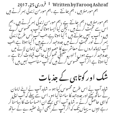
Farooq Ashraf
Written by
فروری 25, 2017
ہم مورمنز ہیں ، ہم جانتے ہے ،ہم مورمن زندگی بسر کرتے ہیں
ہم مورمنز ہیں ، ہم جانتے ہے ،ہم مورمن زندگی بسر کرتے ہیں ،ہم
اس سے محبت کرتے ہیں ،لیکن کیا ایسا ہوتا کہ آپ یہ محسوس کرتے
ہیں ، آپ یہ نہیں جانتے ہیں ؟ کیا ہوتا ہے جب آپ اس طرح زندگی
بسر کرنے اور محبت کرنے میں جدوجہد کر رہے ہیں ؟ کیا ہوتا ہے جب
آپ ایمانداروں کے معاشرے کا حصہ ہوں لیکن ایمان لانے میں
جدوجہد کر رہے ہوں ؟ اور یہ حقیقی ٹھوکر کی جانب قیادت کرتا ہے ۔
کیا ہوتا ہے اگر آپ محسوس کرتے ہیں کہ آپ مناسب نہیں ہیں ؟ْ
شک اور کوتاہی کے جذبات
شاہد آپ نے اس طرح محسوس کیا ہو ۔ شاہد آپ نے اپنے ایمان
کے ساتھ نپٹنے اور جدوجہد کا سامنا کیا ہو ، اس سے پہلے کہ آپ اپنی
گواہی حاصل کرتے ۔ شا ہد آپ اُسی لمحے ان احساسات کا سامنا کر
رہے ہوں ۔ یہاں تک کہ اگر آپ نے کبھی اپنے عقیدے کے ساتھ