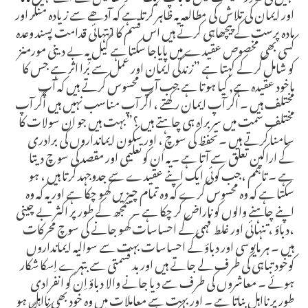
اور ایمان کی تلاش کی مطالعہ یہ ظاہر کرتا ہے کہ آدھے سے زیادہ منکر اور
مادہ پرست کے پیچھاہی کرتے ہیں اس قسم کا انتہائی قدامت پسند وعدہ
کسی بھی مخصوص عقیدے میں پایاجا سکتا ہے گیل یہ بے دینی مورمنز
کو شامل کر کے کہتا ہے ”زندگی ایمان اور عمل سے بُرا اثر ہے جس کا
ماخود عقیدہ ہے, کیا ہو تا ہے جب آپ محسوس کرتے ہیں کہ آپ
مختلف ہیں ۔ اگر آپ ایمان رکھتے ، اگر آپ مناسب نہیں ہیں اگر آپ
مختلف سمت میں سربراہ ہی چاہتے ہیں ؟”بہت ہیں جو ان سولات کا
سامنا کرتے ہیں ۔تحفظ کی سوچ ، اور سکون ایمانداروں کی برادری
کے اراکین تعلق سے آتا ہے ۔یہ اُن کوتعلیمی اور مقصد کی سو چ دیتا
ہے ۔ تاہمم ،جب کوئی ایک اپنے عقیدے سے جدوجہد کرتا ہیں ، ہو
سکتا ہے کہ وہ محسوس کرے کہ وہ تمام چیزیں کھو چکا ہے اور یہ کہ وہ
اپنے چاہنے والوں کو ناراض کر چکا ہے ۔سمجھ کے طور پر اکثر بے چینی
،دباؤ ، تنہائی اور غلط فہمی کے احساسات کھو جانے کی سوچ محرکات
ہیں ۔ ہر مایوسی اور دباؤ کے احساسات بہت سے سوالیہ ایمانداروں
کوخود تباہی کی طرف لے جاتے ہیں اور بد قسمتی سے بتہرے اِسکا شکار
ہوئے ۔ معاشروں کی طرف سے دیا جانے والا دباؤ اِن کو انفرادی
طور پر نااہل بناتا ہے ۔ اور بہت سے معاملات میں وہ خود بھی نااہل ہو