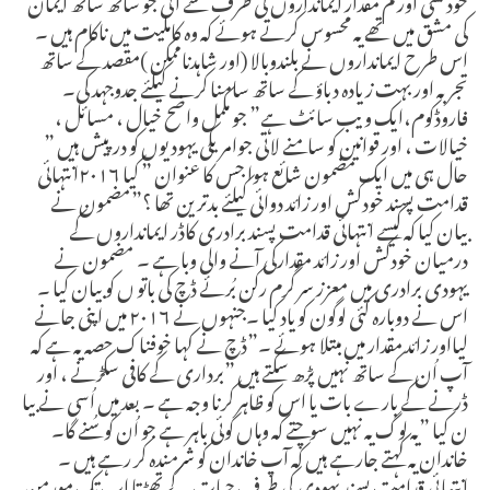
کی مشق میں تھے یہ محسوس کرتے ہوئے کہ وہ کاملیت میں ناکام ہیں ۔
اس طرح ایمانداروں نے بلندوبالا (اور شاہدناممکن )مقصد کے ساتھ
تجربہ اور بہت زیادہ دباؤ کے ساتھ سامنا کرنے کیلئے جدوجہد کی۔
فاروڈکوم،ایک ویب سائٹ ہے” جو مکمل واضح خیال ، مسائل ،
خیالات ، اور قوانین کو سامنے لاتی جوامریکی یہودیوں کو درپیش ہیں ”
حال ہی میں ایک مضمون شائع ہوا جس کا عنوان ” کیا ۲۰۱۶انتہائی
قدامت پسند خودکش اور زائد دوائی کیلئے بدترین تھا ؟”مضمون نے
بیان کیا کہ کیسے انتہائی قدامت پسند برادری کاڈر ایمانداروں کے
درمیان خودکش اور زائد مقدارکی آنے والی وبا ہے ۔ مضمون نے
یہودی برادری میں معزز سر گرم رکن بُرئے ڈچ کی باتو ں کو بیان کیا ۔
اس نے دوبارہ کئی لوگون کو یاد کیا ۔جنہوں نے ۲۰۱۶ میں اپنی جانے
لیااور زائد مقدار میں مبتلا ہوئے ۔”ڈچ نے کہا خوفناک حصہ یہ ہے کہ
آپ اُن کے ساتھ نہیں پڑھ سکتے ہیں ”برداری کے کافی سکڑنے ، اور
ڈرنے کے بارے بات یا اس کو ظاہر کرنا وجہ ہے ۔ بعد میں اُسی نے بیا
ن کیا ”یہ لوگ یہ نہیں سوچتے کہ وہاں کوئی باہر ہے جو اُن کو سُنے گا۔
خاندان یہ کہتے جارہے ہیں کہ آپ خاندان کو شرمندہ کر رہے ہیں ۔
انتہائی قدامت پسند یہودی کی طرف حیات کے تھڑتا اب تک مورمن