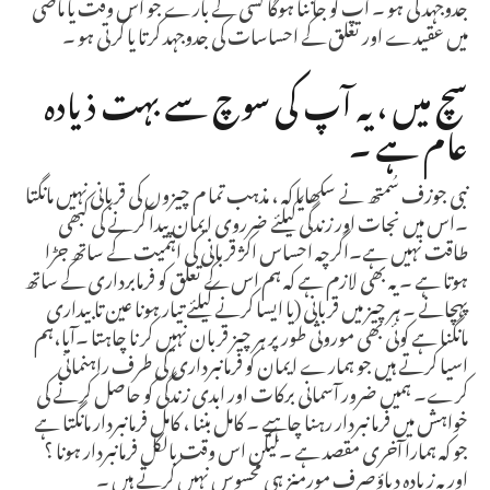
جدوجہد کی ہو ۔ آپ کو جاننا ہوگا کسی کے بارے جو اس وقت یا ماضی
میں عقیدے اور تعلق کے احساسات کی جدوجہد کرتا یا کرتی ہو ۔
سچ میں ، یہ آپ کی سوچ سے بہت ذیادہ
عام ہے ۔
نبی جوزف سُمتھ نے سکھایا کہ ، مذہب تما م چیزوں کی قربانی نہیں مانگتا
۔اس میں نجات اور زندگی کیلئے ضرروی ایمان پیدا کرنے کی کبھی
طاقت نہیں ہے۔اگرچہ احساس اکژ قربانی کی اہمیت کے ساتھ جڑا
ہوتا ہے ۔ یہ بھی لازم ہے کہ ہم اس کے تعلق کو فرمابرداری کے ساتھ
پہچانے ۔ ہر چیز میں قربانی (یا ایسا کرنے کیلئے تیار ہونا عین تابیداری
مانگنا ہے کوئی بھی موروثی طور پر ہر چیز قربان نہیں کر نا چاہتا ۔آیا،ہم
اسیا کرتے ہیں جو ہمارے ایمان کو فرمانبرداری کی طرف راہنمائی
کرے۔ ہمیں ضرور آسمانی برکات اور ابدی زندگی کو حاصل کرنے کی
خواہش میں فرما نبردار رہنا چاہیے ۔ کامل بننا ، کامل فرمانبردار مانگتا ہے
جو کہ ہمارا آخری مقصد ہے ۔لیکن اس وقت بالکل فرمانبردار ہونا ؟
اور یہ زیادہ دباؤصرف مورمنز ہی محسوس نہیں کرتے ہیں ۔