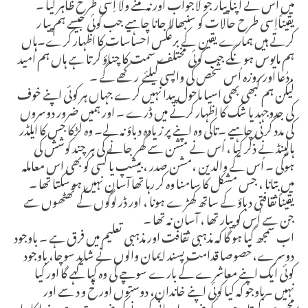
میں اُس نے اپنا پیار جو لاجواب اور نہ مٹنے ولا اِسی طرح ظاہر کیا ۔
یقیناًاِسی طرح حالات کو سنبھالا جانا چاہیے جب کوئی جیسے ہم پیا ر
کرتے ہیں ہمارے یقین کے برعکس احساسات کا اظہار کرے۔ہاں
ہم مایوس ہو نگے جب کوئی مختلف سمت کا چناؤ کر تا ہے ہاں ہم اُمید
،دُعا اور روزہ اُس شخص کی واپسی کیلئے رکھے گے ۔
لیکن ہم کبھی بھی اسیا ماحول پیدا نہیں کرے جہاں ہر کوئی اپنے خوف
کی جدوجہد یا شک کا اظہار کرنے میں ڈرے ۔ اور ہمیں ضرور دوسروں
کی مدد کرنی چاہیے ۔تاکی وہ اپنے پر زیادہ دباؤ نہ لے۔ وہ لڑکا جس کا ایلڈر
ہالینڈ نے ذکر کیا ، اُس نے مشن سے گھر جانے کی ہر چند کوشش کی
ہوگی ۔ اُس کے والدین ،مشن صدر ، بیشپ یا کسی کو بھی اس معاملہ
میں بتانا ، جس مشکل کا سامنا وہ کر رہا تھا آسان نہیں ہو سکتا تھا ۔
یقیناًثقافتی دباؤ کے ساتھ کھڑے ہونا ، اور ڈر لوگوں کے ٹھٹھوں سے
جن سے اُس کو پیار تھا ، آسان نہ تھا ۔
اب سمجھ گیا ہو گا کہ مذہبی ثقافت اور مذہبی تعلیم میں فرق ہے ۔ باوجود
دوسرے،خصوصا قدامت پسند ایمان والوں نے شاید سوچا، باوجود
کوئی ایک اپنے معاشرے کے بارے سوچے کی وہ کیا کہے گا اور کیا
نہیں ۔باوجو کہ کیا کوئی اپنے خاندان، دوستوں اور خؑ و د سے اور
محسوس کرتا ہے ،ہر کو ضرور یاد دہانی کرنے کی ضرورت ہے یہ خدا کا پیا ر