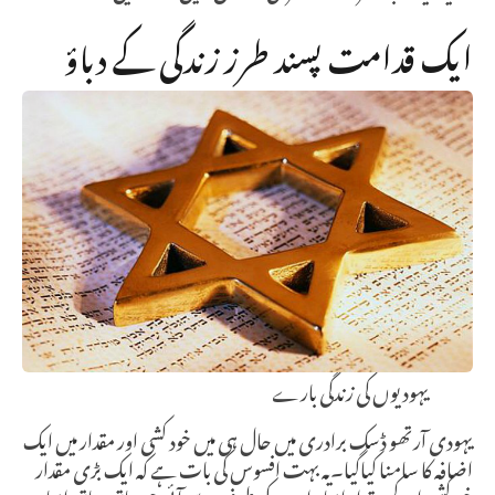
ایک قدامت پسند طرز زندگی کے دباؤ
یہودیوں کی زندگی بارے
یہودی آرتھو ڈسک برادری میں حال ہی میں خود کشی اور مقدار میں ایک
اضافہ کا سامنا کیاگیا۔یہ بہت افسوس کی بات ہے کہ ایک بڑی مقدار
خودکشی اور کم مقدار ایمانداروں کی طرف سے آئی جو ساتھ ساتھ ایمان