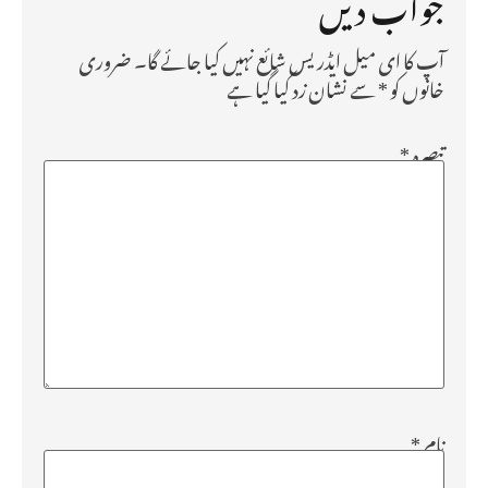
جواب دیں
آپ کا ای میل ایڈریس شائع نہیں کیا جائے گا۔
ضروری
خانوں کو
*
سے نشان زد کیا گیا ہے
تبصرہ
*
نام
*