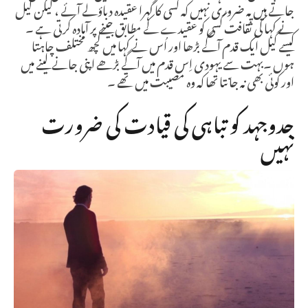
جاتے ہیں یہ ضروری نہیں کہ کسی کا گہرا عقیدہ دباؤلے آئے ، لیکن گیل
نے کہا کی ثقافت کسی کو عقیدے کے مطابق جینے پر آمادہ کرتی ہے ۔
کیسے گیل ایک قدم آگے بڑھا اور اُس نے کہا میں کچھ مختلف چاہتا
ہوں ۔بہت سے یہودی اِس قدم میں آگے بڑھے اپنی جانے لینے میں
اور کوئی بھی نہ جانتا تھا کہ وہ مصیبت میں تھے ۔
جدوجہد کو تباہی کی قیادت کی ضرورت
نہیں