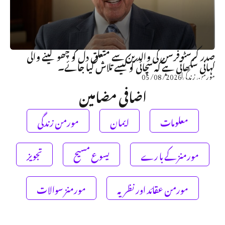
صدر کرسٹوفرسن کی والدین سے متعلق دل کو چھو لینے والی
کہانی سکھاتی ہے کہ سچائی کو کیسے تلاش کیا جائے۔
مورمن زندگی
05/08/2026
اضافی مضامین
معلومات
ایمان
مورمن زندگی
مورمنز کے با رے
یسوع مسیح
تجویز
مورمن عقائد اور نظریہ
مورمنز سوالات