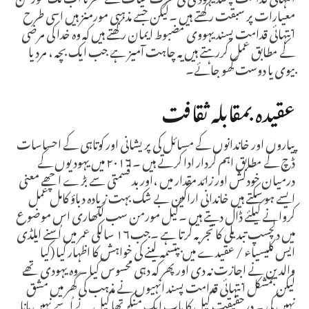
معیارات پر سبقت رکھتے ہیں ۔لیکن جسے مذہبی مورمنز ہیں اسی طرح
انتہائی قدامت پسند یہووی مضبوط ایمان رکھتے ہیں کہ وہ خدا کی مرضی
کے مطابق عمل کررہتے ہیں یہ چاہت آمیز ہے جب ایک بچہ ، مرد یا
بیوی یا دوست کھو جائے۔
عقیدہ بمقابلہ ثقافت
پیاروں اور خاندانوں کے مسائل کی پریشانی اور کوتاہی کے احساسات
ڈچ کے مطابق اہم کردار ادا کرتے ہیں ۔۲۰۱۶ میں یہودیوں کے
درمیان خودکش اور زائد مقدار میں ،اور بد قسمتی سے بڑے اچھے معنی
ایسے ہو سکتے ہیں خاندانی اراکین بے شک بہت زیادہ دباؤ کامل عمل
کروانے کیلئے ڈال دیتے ہیں ۔گیل مورمن سب لکھاری اس موضوع
میں دلچسپ تبدیلی کا تجربہ کرتا ہے ۔جب۱۶ سالکی عمر میں اُسنے ایلڈی
ایس کلیسیاء / عقیدے میں بپتسمہ لینے کی خواہش کا اظہار کیا (کیا
والدین نے اجازت نہ دی اور پھر کہ دہی محسوس کیا ۔ وہ یہودی تھے
لیکن بمشکل انتہائی قدامت پسند انہیوں نے مذہب کی گھر میں مشق
نہیں کی ۔ درحقیقت گیل کا باپ ایک منکر تھا گیل نے اُسے نہیں مانا