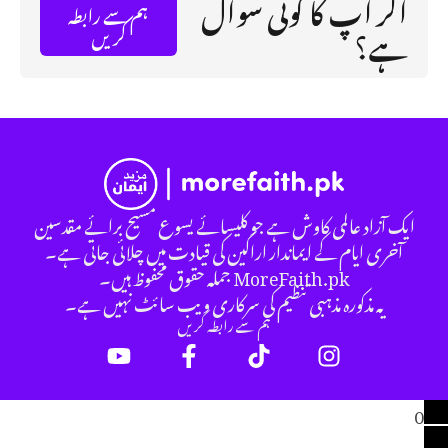
اگر آپ کا کوئی سوال
ہم سے رابطہ
ہے؟
کریں
ایک آزاد عالمی کاوش ہے جو کلیسائے یسوع مسیح برائے مقدسین
آخری ایام کے ایماندار اراکین کی قیادت میں چلائی جاتی ہے۔
MoreFaith.pk جملہ حقوق محفوظ ہیں۔
یہ مذکورہ مذہبی تنظیم کی سرکاری ویب سائٹ نہیں ہے۔
ہم سے رابطہ کریں
0