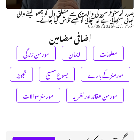
صدر کرسٹوفرسن کی والدین سے متعلق دل کو چھو لینے والی
کہانی سکھاتی ہے کہ سچائی کو کیسے تلاش کیا جائے۔
مورمن زندگی
05/08/2026
اضافی مضامین
معلومات
ایمان
مورمن زندگی
مورمنز کے با رے
یسوع مسیح
تجویز
مورمن عقائد اور نظریہ
مورمنز سوالات