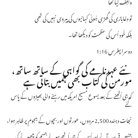
واقِف کِیا تھا
تو دغابازی کی گھڑی ہُوئی کہانیوں کی پیروی نہِیں کی تھی
بلکہ خُود اُس کی عظمت کو دیکھا تھا۔
دوسرا پطرس 1:16
نئے عہدنامے کی گواہی کے ساتھ ساتھ،
مورمن کی کتاب بھی ہمیں بتاتی ہے
کہ جی اُٹھنے کے بعد یسوع مسیح امریکہ میں رہنے والی بھیڑوں کے پاس
گئے
نجات دہندہ 2,500 مردوں، عورتوں اور بچوں کے ہجوم پر ظاہر ہوا،
جنہیں قریب آنے اور اُس کے جی اُٹھے ہوئے جسم کو چھونے کی