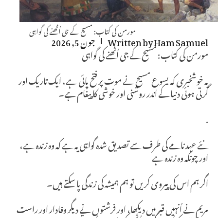
مورمن کی کتاب: مسیح کے جی اُٹھنے کی گواہی
Ham Samuel
Written by
جون 5, 2026
مورمن کی کتاب: مسیح کے جی اُٹھنے کی گواہی
یہ خوشخبری کہ یسوع مسیح نے موت پر فتح پائی ہے، ایک تاریک اور
گرتی ہوئی دنیا کے اندر روشنی اور خوشی کا پیغام ہے۔
.
نئے عہد نامے کی طرف سے تصدیق شدہ گواہی یہ ہے کہ وہ زندہ ہے،
اور چونکہ وہ زندہ ہے
اگر ہم اس کی پیروی کریں تو ہم ہمیشہ کی زندگی پا سکتے ہیں۔
مریم نے اُنہیں قبر میں دیکھا، اور فرشتوں نے دیگر وفادار اور راست