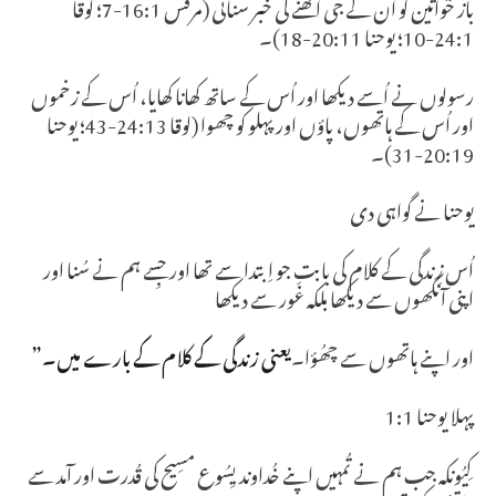
باز خواتین کو اُن کے جی اُٹھنے کی خبر سنائی (مرقس 16:1-7؛ لوقا
24:1-10؛ یوحنا 20:11-18)۔
رسولوں نے اُسے دیکھا اور اُس کے ساتھ کھانا کھایا، اُس کے زخموں
اور اُس کے ہاتھوں، پاؤں اور پہلو کو چھوا (لوقا 24:13-43؛ یوحنا
20:19-31)۔
یوحنا نے گواہی دی
اُس زِندگی کے کلام کی بابت جو اِبتدا سے تھا اور جِسے ہم نے سُنا اور
اپنی آنکھوں سے دیکھا بلکہ غَور سے دیکھا
اور اپنے ہاتھوں سے چھُؤا۔
یعنی زندگی کے کلام کے بارے میں۔”
پہلا یوحنا 1:1
کِیُونکہ جب ہم نے تُمہیں اپنے خُداوند یِسُوع مسِیح کی قُدرت اور آمد سے