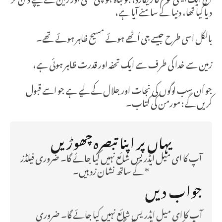
دیا گیا تھا، دنیا کے سامنے آیا ہے،
بالکل اسی طرح جیسے جی اُٹھے ہوئے مسیح ظاہر ہوئے تھے۔
زمین سے خدا کی طرف سے ایک تحفہ اور قدرت ظاہر ہوئی ہے،
جو اُن سب لوگوں کی نجات اور جلال کے لیے ہے جو اسے قبول
کریں گے: مورمن کی کتاب۔
یہاں پر اپنا تبصرہ چھوڑیں
آپ کا ای میل ایڈریس شائع نہیں کیا جائے گا۔ ضروری فیلڈز
* کے ساتھ نشان زد ہیں۔
جواب دیں
آپ کا ای میل ایڈریس شائع نہیں کیا جائے گا۔
ضروری