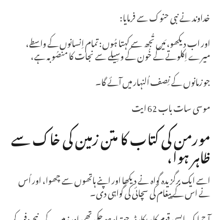
خداوند نے نبی حنوک سے فرمایا:
اور اب دیکھو، مَیں تُجھ سے کہتا ہُوں: تمام اِنسانوں کے واسطے،
میرے اِکلوتے کے خُون کے وسِیلے سے نجات کا منصُوبہ ہے،
جو زمانوں کے نِصف اُلنہار میں آئے گا۔
موسی سات باب 62 ایت
مورمن کی کتاب کا متن زمین کی خاک سے
ظاہر ہوا،
اسے ایک برگزیدہ گواہ نے دیکھا اور اپنے ہاتھوں سے چھوا، اور اُس
نے اس کے پیغام کی سچائی کی گواہی دی۔
آج ایک ایسی قوم کا ریکارڈ، جو تباہ ہو چکی تھی اور زمین کے نیچے دفن کر