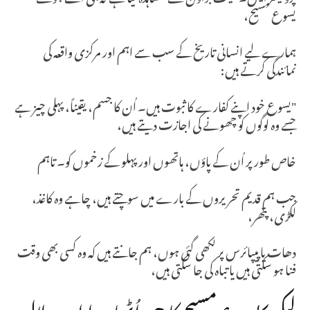
یسوع مسیح،
ہمارے لیے انسانی تاریخ کے سب سے اہم اور مرکزی واقعہ کی
نمائندگی کرتے ہیں:
"یسوع خود اپنے کفارے کا ثبوت ہیں۔ اُن کا جسم، یقیناً، پہلی چیز ہے
جسے وہ لوگوں کو چھونے کی اجازت دیتے ہیں،
خاص طور پر اُن کے پاؤں، ہاتھوں اور پہلو کے زخموں کو۔ تاہم
جب ہم قدیم تحریروں کے بارے میں سوچتے ہیں، چاہے وہ کاغذ،
لکڑی، پتھر،
دھات یا پیپائرس پر لکھی گئی ہوں، ہم جانتے ہیں کہ وہ کسی بھی وقت
فنا ہو سکتی ہیں یا تباہ کی جا سکتی ہیں،
لیکن یسوع مسیح کا جی اُٹھا ہوا اور جلال