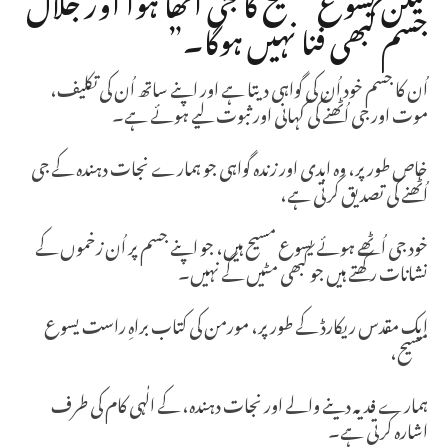
جسم کبھی فنا نہیں ہوگا۔”
اُن کا جسم خود اُن کی گواہی دیتا ہے اور اپنے ساتھ اُن کی تکلیف،
موت اور جی اُٹھنے کی کہانی اور ثبوت لیے ہوئے ہے۔
خاص طور پر، وہ ابدی اور زندہ گواہی جو ہمارے نجات دہندہ کے جی
اُٹھنے کی تصدیق کرتی ہے،
خود جی اُٹھے ہوئے یسوع مسیح ہیں، جو اپنے جسم پر اُن زخموں کے
نشانات رکھتے ہیں جو کبھی مٹیں گے نہیں۔
ایک مقدس ریکارڈ کے طور پر، مورمن کی کتاب براہِ راست یسوع
مسیح،
ہمارے فدیہ دینے والے اور نجات دہندہ، کے الٰہی کام کی طرف
اشارہ کرتی ہے۔