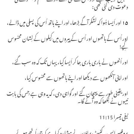
دعوت دی گئی تھی:
۱۵
اور اَیسا ہُوا کہ لشکر آگے بڑھا، اور اپنے ہاتھ اُس کی پسلی میں ڈالے،
اور اُس کے ہاتھوں اور اُس کے پیروں میں کِیلوں کے نِشان محسُوس
کِیے؛
اور اُنھوں نے باری باری جا کر اَیسا کِیا، یہاں تک کہ وہ سب گئے،
اور اپنی آنکھوں سے دیکھا اور اپنے ہاتھوں سے محسُوس کِیا،
اور یقِینی طور سے پہچان گئے اور گواہی دی، کہ یہ وہی ہے جِس کی بابت
نبیوں نے لِکھا کہ وہ آئے گا۔
نیفی تیسرا 11:15
پروفیسر ایس۔ کنیٹ براؤن نے مشاہدہ کیا ہے کہ جی اُٹھے ہوئے