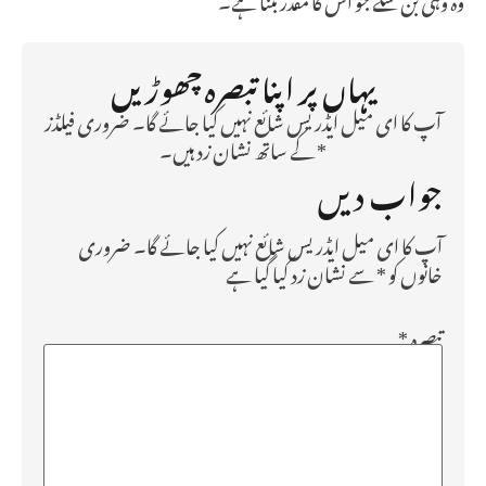
یہاں پر اپنا تبصرہ چھوڑیں
آپ کا ای میل ایڈریس شائع نہیں کیا جائے گا۔ ضروری فیلڈز
* کے ساتھ نشان زد ہیں۔
جواب دیں
آپ کا ای میل ایڈریس شائع نہیں کیا جائے گا۔
ضروری
خانوں کو
*
سے نشان زد کیا گیا ہے
تبصرہ
*