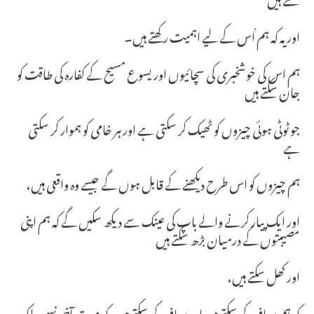
اور یہ کہ ہم اُس کے لیے اہمیت رکھتے ہیں۔
ہم اس کی خوشخبری کی سچائیوں اور یسوع مسیح کے کفارہ کی طاقت کو
جان سکتے ہیں
جو ٹوٹی ہوئی چیزوں کو ٹھیک کر سکتی ہے اور ہر خامی کو ہموار کر سکتی
ہے
ہم چیزوں کو اس طرح دیکھنے کے قابل ہوں گے جیسے وہ واقعی ہیں،
اور ایک پیار کرنے والے باپ کی عینک سے دیکھ سکیں گے کہ ہم اپنی
مصیبتوں کے درمیان بڑھ سکتے ہیں
اور کھل سکتے ہیں،
کہ ہم معاف کر سکتے ہیں اور معاف کر سکتے ہیں، کہ موت آخر نہیں بلکہ