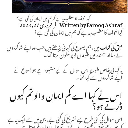
کیا خوف کا مطلب یہ ہے کہ ہم میں ایمان کی کمی ہے؟
Farooq Ashraf
Written by
فروری 27, 2023
کیا خوف کا مطلب یہ ہے کہ ہم میں ایمان کی کمی ہے؟
متی کی کتاب
میں، ہم یسوع کی کہانی پڑھتے ہیں جب وہ اپنے شاگردوں
کے ساتھ سمندر میں طوفان کو پرسکون کرتا تھا۔
یہ کہانی خاص طور پر اس سوال کے لیے مشہور ہے جو یسوع نے
اپنے شاگردوں سے کیا تھا۔
اس نے کہا اے کم ایمان والو تم کیوں
ڈرتے ہو؟
اس سوال کی کئی طرح سے تشریح کی گئی ہے، جن میں سے ایک یہ ہے
کہ جب ہم خوف محسوس کرتے ہیں تو ہمارا ایمان کم ہوتا ہے۔