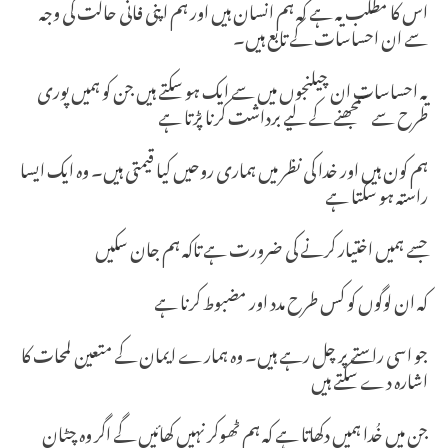
اس کا مطلب یہ ہے کہ ہم انسان ہیں اور ہم اپنی فانی حالت کی وجہ
سے ان احساسات کے تابع ہیں۔
یہ احساسات ان چیلنجوں میں سے ایک ہو سکتے ہیں جن کو ہمیں پوری
طرح سے سمجھنے کے لیے برداشت کرنا پڑتا ہے
ہم کون ہیں اور خدا کی نظر میں ہماری روحیں کیا قیمتی ہیں۔ وہ ایک ایسا
راستہ ہو سکتا ہے
جسے ہمیں اختیار کرنے کی ضرورت ہے تاکہ ہم جان سکیں
کہ ان لوگوں کو کس طرح مدد اور مضبوط کرنا ہے
جو اسی راستے پر چل رہے ہیں۔ وہ ہمارے ایمان کے متعین لمحات کا
اشارہ دے سکتے ہیں
جن میں خُدا ہمیں دکھاتا ہے کہ ہم ٹھوکر نہیں کھائیں گے اگر وہ چٹان