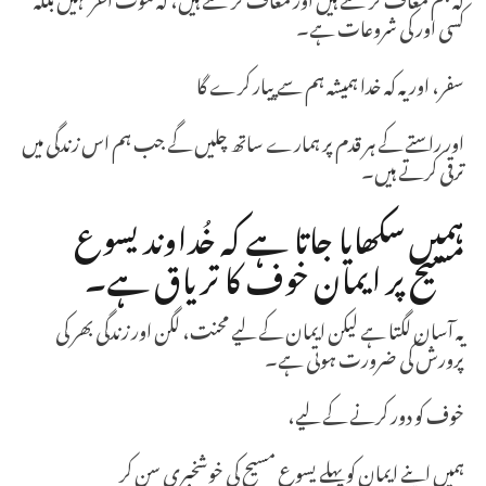
کسی اور کی شروعات ہے۔
سفر، اور یہ کہ خدا ہمیشہ ہم سے پیار کرے گا
اور راستے کے ہر قدم پر ہمارے ساتھ چلیں گے جب ہم اس زندگی میں
ترقی کرتے ہیں۔
ہمیں سکھایا جاتا ہے کہ خُداوند یسوع
مسیح پر ایمان خوف کا تریاق ہے۔
یہ آسان لگتا ہے لیکن ایمان کے لیے محنت، لگن اور زندگی بھر کی
پرورش کی ضرورت ہوتی ہے۔
خوف کو دور کرنے کے لیے،
ہمیں اپنے ایمان کو پہلے یسوع مسیح کی خوشخبری سن کر