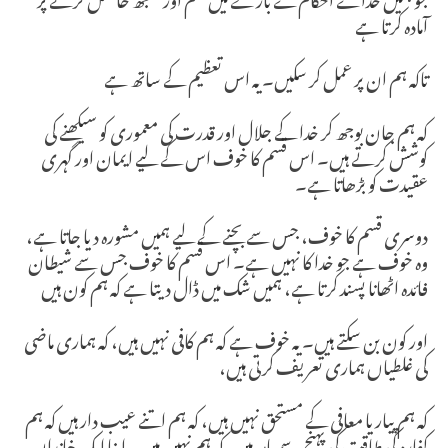
آمادہ کرتا ہے
تاکہ ہم ان پر عمل کر سکیں۔ یہ اس تعظیم کے ساتھ ہے
کہ ہم جان بوجھ کر خدا کے جلال اور قدرت کی معموری کو سیکھنے کی
کوشش کرتے ہیں۔ اس قسم کا خوف اس کے لیے ایمان اور گہری
عقیدت کو بڑھاتا ہے۔
دوسری قسم کا خوف، جس سے بچنے کے لیے ہمیں مشورہ دیا جاتا ہے،
وہ خوف ہے جو خدا کا نہیں ہے۔ اس قسم کا خوف جس سے شیطان
فائدہ اٹھانا پسند کرتا ہے، ہمیں شک میں ڈال دیتا ہے کہ ہم کون ہیں
اور کون بن سکتے ہیں۔ یہ خوف ہے کہ ہم کافی نہیں ہیں، کہ ہماری ماضی
کی غلطیاں ہماری تعریف کرتی ہیں،
کہ ہم پیار یا معافی کے مستحق نہیں ہیں، کہ ہم اتنے عیب دار ہیں کہ ہم
کفارہ کی طاقت کی پہنچ سے باہر ہیں، کہ ہم نہیں ہیں۔ اپنا ایک خاندان