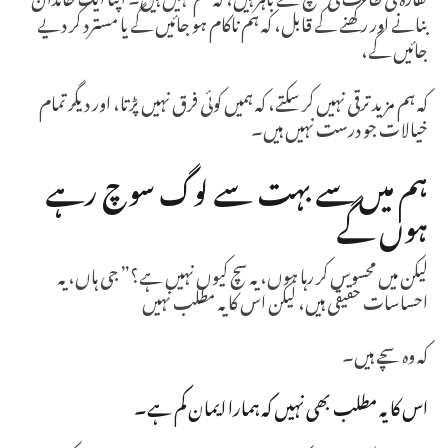
بنانے اور رکھنے کے قابل، کہ ہم ناکام ہو جائیں گے یا مسترد کر دیے
جائیں گے،
کہ ہم مزید ترقی نہیں کر سکتے، کہ ہمیں کوئی فرق نہیں پڑتا، اور دیگر تمام
خیالات جو درست نہیں ہیں۔
ہم میں سے بہت سے لوگ سوچ رہے
ہوں گے
لیکن میں محسوس کر رہا ہوں، یہ سچ کیوں نہیں ہے؟” جی ہاں، یہ
احساسات حقیقی ہیں، لیکن اس کا یہ مطلب نہیں
کہ وہ سچے ہیں۔
اس کا یہ مطلب بھی نہیں کہ ہمارا ایمان کم ہے۔