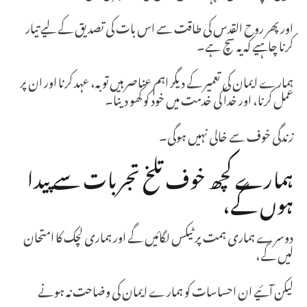
اور پھر روح القدس کی طاقت سے اس بات کی تصدیق کے لیے تیار
کرنا چاہیے کہ یہ سچ ہے۔
ہمارے ایمان کی تعمیر کے دیگر اہم عناصر ہیں توبہ، عہد کرنا اور ان پر
عمل کرنا، اور خدا کی خدمت میں خود کو کھو دینا۔
زندگی خوف سے خالی نہیں ہوگی۔
ہمارے کچھ خوف تلخ تجربات سے پیدا
ہوں گے،
دوسرے ہماری ہمت پر ٹیکس لگائیں گے اور ہماری لچک کا امتحان
لیں گے،
لیکن آئیے ان احساسات کو ہمارے ایمان کی وضاحت نہ ہونے
دیں۔