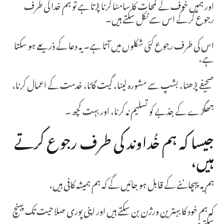
اور ہمیں خوف کے لمحات کا سامنا کرنا پڑتا ہے تو ہم خدا کی طرف
رجوع کر کے اس سے نکل سکتے ہیں۔
اس کی طرف رجوع کئی شکلوں میں آتا ہے۔ یہ دعا کے ذریعے ہو سکتا
ہے،
صحیفے پڑھنا، بشپ سے مشورہ لینا، گیت گانا، خدمت کے اعمال کرنا،
جھگڑے کے جذبے کو تسلیم نہ کرنا، اور بہت کچھ۔
جیسا کہ ہم خُداوند کی طرف رجوع کرتے
ہیں،
ہم یہ پہچاننے کے قابل ہو جائیں گے کہ ہم ہمیشہ کافی ہیں،
کہ ہم خود کا بہترین ورژن بن سکتے ہیں اور اپنی پوری صلاحیت تک پہنچ
سکتے ہیں