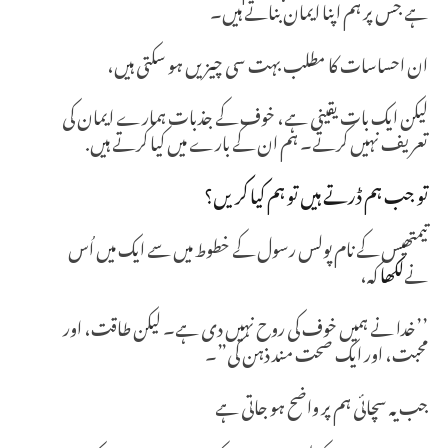
ہے جس پر ہم اپنا ایمان بناتے ہیں۔
ان احساسات کا مطلب بہت سی چیزیں ہو سکتی ہیں،
لیکن ایک بات یقینی ہے، خوف کے جذبات ہمارے ایمان کی
تعریف نہیں کرتے۔ ہم ان کے بارے میں کیا کرتے ہیں.
تو جب ہم ڈرتے ہیں تو ہم کیا کریں؟
تیمتھیس کے نام پولس رسول کے خطوط میں سے ایک میں اُس
نے
لکھا
کہ،
’’خدا نے ہمیں خوف کی روح نہیں دی ہے۔ لیکن طاقت، اور
محبت، اور ایک صحت مند ذہن کی”۔
جب یہ سچائی ہم پر واضح ہو جاتی ہے