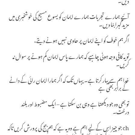
آئیے ہمارے تجربات ہمارے ایمان کو یسوع مسیح کی خوشخبری میں
مزید گہرا بنا دیں۔
اگر ہم خوف کو اپنے ایمان پر حاوی نہیں ہونے دیتے،
تو یہ کافی وجہ ہونی چاہیے کہ ہمارے پاس ایمان کم ہونے پر سوال نہ
کریں۔
خدا ہم سے پیار کرتا ہے۔ یہاں تک کہ اگر ہمارا ایمان رائی کے دانے
کے برابر بھی ہے
تو بھی وہ جو دیکھتا ہے وہی بن سکتا ہے – ایک مضبوط اور بلند
درخت۔
ch جو چیز اس کے لیے اہم ہے وہ یہ ہے کہ ہم بیج کی پرورش کریں تاکہ
وہ وہی بن سکے جو اس کا مقدر بننا ہے۔