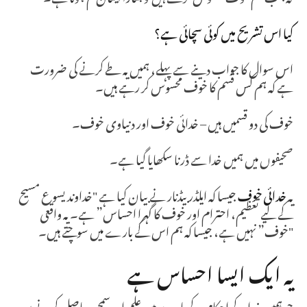
کیا اس تشریح میں کوئی سچائی ہے؟
اس سوال کا جواب دینے سے پہلے، ہمیں یہ طے کرنے کی ضرورت
ہے کہ ہم کس قسم کا خوف محسوس کر رہے ہیں۔
خوف کی دو قسمیں ہیں – خدائی خوف اور دنیاوی خوف۔
صحیفوں میں ہمیں خدا سے ڈرنا سکھایا گیا ہے۔
یہ
خدائی خوف
جیسا کہ ایلڈر بیڈنار نے بیان کیا ہے "خداوند یسوع مسیح
کے لیے تعظیم، احترام اور خوف کا گہرا احساس” ہے۔ یہ واقعی
"خوف” نہیں ہے، جیسا کہ ہم اس کے بارے میں سوچتے ہیں۔
یہ ایک ایسا احساس ہے
جو ہمیں خدا کے احکام کے بارے میں علم اور سمجھ حاصل کرنے پر