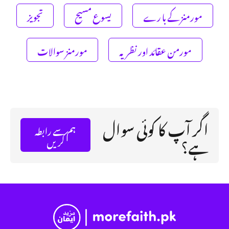
مورمنز کے با رے
یسوع مسیح
تجویز
مورمن عقائد اور نظریہ
مورمنز سوالات
اگر آپ کا کوئی سوال
ہم سے رابطہ
ہے؟
کریں