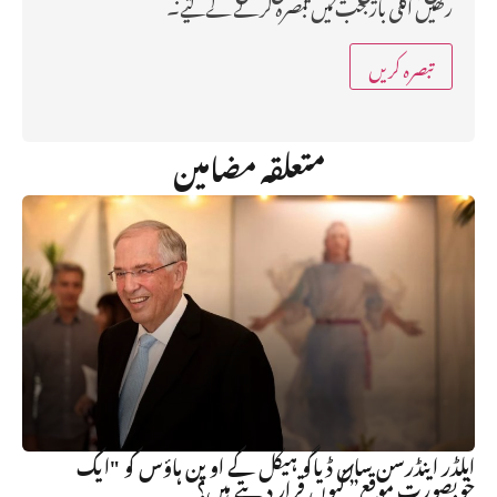
رکھیں اگلی بار جب میں تبصرہ کرنے کےلیے۔
متعلقہ مضامین
ایلڈر اینڈرسن سان ڈیاگو ہیکل کے اوپن ہاؤس کو "ایک
خوبصورت موقع” کیوں قرار دیتے ہیں؟