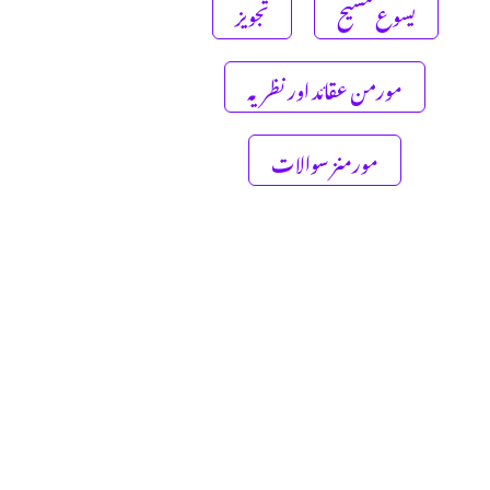
یسوع مسیح
تجویز
مورمن عقائد اور نظریہ
مورمنز سوالات