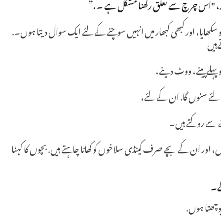
، "اس چرچ سے تعلق رکھنا مشکل ہے ۔ .”
کھایا، اور کبھی کبھار میں انہیں سوچنے کے لئے ایک سوال دیتا ہوں۔.
ےہیں
و پہلےپینے، ووٹ دینے،
 لئے سنوں گا. ان کے لئے،
کھنے سے روکتے ہیں۔
، اور ان کے بچے صرف کینڈی سلاخوں کو کھانا چاہتے ہیں. بچوں کا کہنا
گے۔
پوچھتا ہوں.