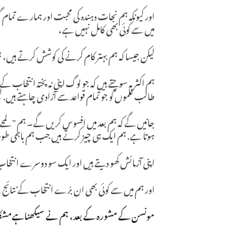
اور کیونکہ ہم نجات دہندہ کی محبت اور ہمارے تم
میں سے کوئی بھی کامل نہیں ہے،
لیکن جیسا کہ ہم بہتر کام کرنے کی کوشش کرتے ہیں، ہ
ہم اکثر یہ سوچتے ہیں کہ جو لوگ اپنی نہ پختہ انتخاب کے
طالب علموں کو جو تمام قواعد سے آزادی چاہتے ہیں. لی
جانیں گے کہ ہم بعد میں افسوس کریں گے۔ ہم "لمحے س
ہوتا ہے. ہم ایک ہی چیز کرتے ہیں جب ہم باہمی طور
اپنی آزمائش کھو دیتے ہیں اور ایک سو دوسرے انتخاب
اور ہم میں سے کوئی بھی ان برُے انتخاب کے نتا
مونسن کے مشورہ کے بعد، ہم نے سیکھناہےمشکلات