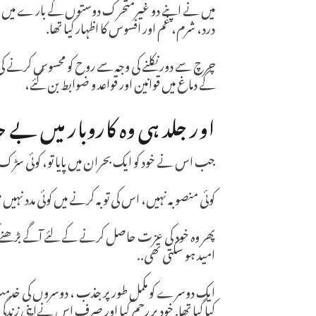
میں نے اپنے دو غیرمتحرک دوستوں کے بارے میں سوچ
درد، شرم، غم اور افسوس کا اظہار کیا تھا.
چرچ سے دور نکلنے کی وجہ سے روح کو محسوس کرنے 
کے دماغ میں قوانین اور قواعد و ضوابط بن گئے،
اور جلد ہی وہ کاروبار میں بے 
جب اس نے خود کو ایک بحران میں پایا تو، کوئی سڑک 
کوئی منصوبہ نہیں، اس کی توبہ کرنے میں کوئی مدد نہیں 
پھر وہ خود کی عزت حاصل کرنے کے لئے آگے بڑھنے
امید ہو سکتی تھی..
ایک دوسرے کو مکمل طور پر جذب ، دوسروں کی خدم
کیا گیا تھا. خود پر رحم کیا اور صرف اس نےاپنی زند