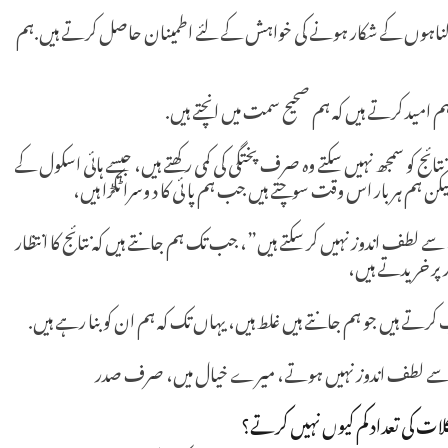
ام گناہوں کے شکار ہونے کی خواہش کے لئے اطمینان حاصل کرتے ہیں.ہم
م امید کرتے ہیں کہ ہم صحیح سمت میں انچتے ہیں.
 نتائج کو سمجھ نہیں سکتے وہ صرف پختگی کی کمی رکھتے ہیں، جیسے ہائی اسکول کے
کن ہم ہر بار اس وقت سوچتے ہیں جب ہم پا ئی کا د وسرا ٹکڑا ہیں،
ے لطف اندوز نہیں کر سکتے ہیں”، جب تک ہم جانتے ہیں کہ نتائج کا انتظار
 پر خریدتے ہیں،
 کرتے ہیں جو ہم جانتے ہیں غلط ہیں، یہاں تک کہ ہم ان کو بنا رہے ہیں.
ئج سے لطف اندوز نہیں ہوتے، میرے خیال میں، صرف صدر
 کی تعداد کم کیوں نہیں کرتے؟