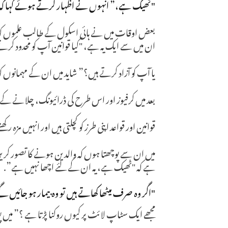
"ٹھیک ہے،” انہوں نے اظہار کرتے ہوئے کہا کہ
بعض اوقات میں نے ہائی اسکول کے طالب علموں کو س
ان میں سے ایک یہ ہے، "کیا قوانین آپ کو محدود کرت
یا آپ کو آزاد کرتے ہیں؟” شاید میں ان کے مہمانوں ک
بعد میں کرفیوز اور اس طرح کی ڈرائیونگ، چلانے کے
قوانین اور قواعد اپنی طرز کو کچلتی ہیں اور انہیں مزہ ر
میں ان سے پوچھتا ہوں کہ والدین ہونے کا تصور کریں
ہے کہ "ٹھیک ہے، یہ ان کے لئے اچھا نہیں ہے”.
"اگر وہ صرف میٹھا کھاتے ہیں تو وہ بیمار ہو جائیں 
مجھے ایک سٹاپ لائٹ پر کیوں روکنا پڑتا ہے ؟” میں 