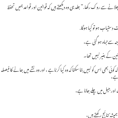
ر چلانے سے روک رکھا.” جلد ہی وہ دیکھتے ہیں کہ قوانین اور قواعد ہمیں تحفظ
 دستیاب ہو تو کیا ہوگا.
وجہ سے تباہ ہو گئی ہے،
نین کے بغیر نہیں تھا۔
ی بھی اس کو نہیں بتا سکتا کہ وہ کیا کرناہے ، اور وہ نشے میں جانے کا فیصلہ
اہے،
یشہ نتائج رکھتے ہیں،