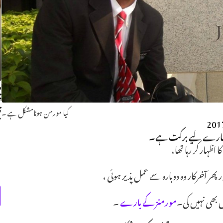
ص
چ
ت
کیا مورمن ہونامشکل ہے ۔
م
ہ ہمارے لیے برکت ہے۔
اظہار کر رہا تھا،
ھر آخرکار وہ دوبارہ سے عمل پذیر ہوئی ،
ل بھی نہیں کی۔
مورمنز کے بارے
۔