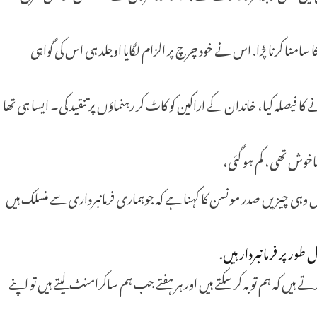
سامنا کرنا پڑا. اس نے خود چرچ پر الزام لگایا اوجلد ہی اس کی گواہی
 فیصلہ کیا، خاندان کے اراکین کو کاٹ کر رہنماؤں پر تنقید کی۔ ایسا ہی تھا
خوش تھی، کم ہو گئی،
ل وہی چیزیں صدر مونسن کا کہنا ہے کہ جوہماری فرمانبرداری سے منسلک ہیں
ور پر فرمانبردار ہیں.
 کرتے ہیں کہ ہم توبہ کر سکتے ہیں اور ہر ہفتے جب ہم ساکرامنٹ لیتے ہیں تو اپنے