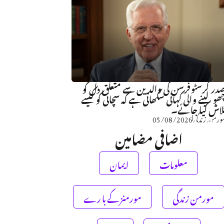
در کرسٹوفرسن کی والدین سے متعلق دل کو
ھو لینے والی کہانی سکھاتی ہے کہ سچائی کو کیسے
لاش کیا جائے۔
ورمن زندگی
05/08/2026
اضافی مضامین
معلومات
ایمان
مورمن زندگی
مورمنز کے با رے