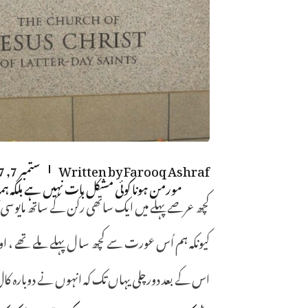
Farooq Ashraf
Written by
ستمبر 7, 2017
مورمن ہونا کوئی مشکل بات نہیں ہے بلک
کچھ عرصے پہلے میں ایک ساتھی رکن کے ساتھ مایوسی کا 
کیونکہ ہم اُس عورت سے کچھ سا ل پہلے ملے تھے ، اور پ
اس کے بعد دورچلی یہاں تک کہ انہوں نے دوبارہ کا