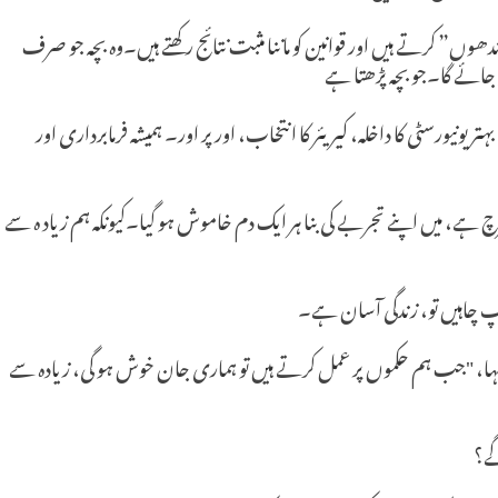
وں” کرتے ہیں اور قوانین کو ماننا مثبت نتائج رکھتے ہیں۔وہ بچہ جو صرف
جائے گا۔جو بچہ پڑھتا ہے
ر یونیورسٹی کا داخلہ، کیریئر کا انتخاب، اور پر اور۔ ہمیشہ فرمابرداری اور
، میں اپنے تجربے کی بنا ہر ایک دم خاموش ہو گیا۔کیونکہ ہم زیاد ہ سے
پ چاہیں تو، زندگی آسان ہے۔
ن نے کہا، "جب ہم حکموں پر عمل کرتے ہیں تو ہماری جان خوش ہو گی، زیادہ سے
گے؟