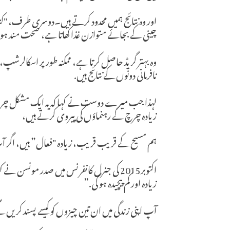
اور وہ نتائج ہمیں محدود کرتے ہیں۔دوسری طرف، "کندھ
چینی کے بجائے متوازن غذا کھاتا ہے، صحت مند ہو 
وہ بہتر گریڈ حاصل کرتا ہے، ممکنہ طور پر اسکالرشپ، بہت
نافرمانی دونوں کے نتائج ہیں.
لہذا جب میرے دوست نے کہا کہ یہ ایک مشکل چرچ ہے
زیادہ چرچ کے رہنماؤں کی پیروی کرتے ہیں،
ہم مسیح کے قریب قریب، زیادہ "فعال” ہیں، اگر آ
اکتوبر2015 کی جنرل کانفرنس میں صدر مونس
زیادہ اور کم پیچیدہ ہو گی.”
آپ اپنی زندگی میں ان تین چیزوں کو کیسے پسند کریں 