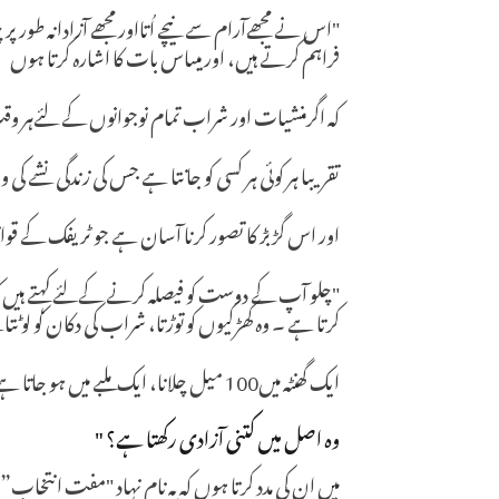
"اس نے مجھےآرام سے نیچے اُتااور مجھے آزادانہ طور پ
فراہم کرتے ہیں، اور میںاس بات کا اشارہ کرتا ہوں
کہ اگرمنشیات اور شراب تمام نوجوانوں کے لئےہر وقت
تقریبا ہر کوئی ہر کسی کو جانتا ہے جس کی زندگی نشے کی 
اور اس گڑبڑ کا تصور کرنا آسان ہے جو ٹریفک کے قوا
"چلو آپ کے دوست کو فیصلہ کرنے کےلئےکہتے ہیں کہ کوئ
کرتا ہے ۔ وہ کھڑکیوں کو توڑتا، شراب کی دکان کو لوٹت
ایک گھنٹہ میں100 میل چلانا، ایک ملبے میں ہو جاتا ہے اور جیل میں چلے جانا ہے،
وہ اصل میں کتنی آزادی رکھتا ہے؟ "
میں ان کی مدد کرتا ہوں کہ یہ نام نہاد "مفت انتخاب” ہم