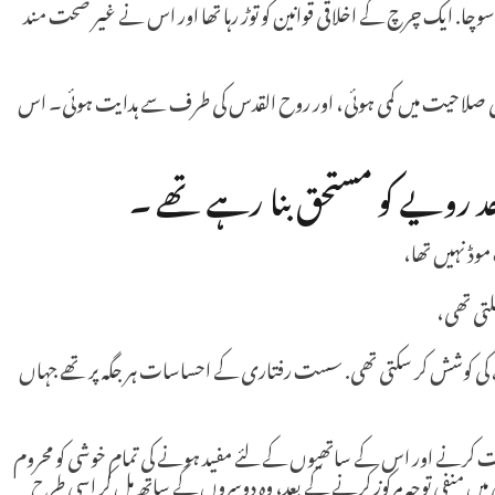
ا. ایک چرچ کے اخلاقی قوانین کو توڑ رہا تھا اور اس نے غیر صحت مند
کی صلاحیت میں کمی ہوئی، اور روح القدس کی طرف سے ہدایت ہوئی۔ اس
حد رویے کو مستحق بنا رہے تھے ۔
موڈ نہیں تھا،
ملتی تھی،
 کی کوشش کر سکتی تھی. سست رفتاری کے احساسات ہر جگہ پر تھے جہاں
ت کرنے اور اس کے ساتھیوں کے لئے مفید ہونے کی تمام خوشی کو محروم
گی میں منفی توجہ مرکوز کرنے کے بعد، وہ دوسروں کے ساتھ مل کر اسی طرح