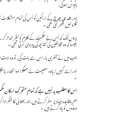
مایوس ہوگئ،
اور جلد ہی چرچ کے اراکین کو اُس کی تمام مشکلات کا 
ٹکڑوںمیں بکھر گئی تھی ۔
یہاں تک کہ اُس نے حکمت کے کلام کو نظر انداز کرنے کا
جیسا کہ وہ مخالفین کی کتابچہ کی پیروی کرتی تھی ۔
جب میں نے آخری بار اس سے بات کی، تو وہ بہت نا
اور اِسے کہیں زیادہ مصیبت نے جھگڑا ہوا تھا۔ بالک
۔
اس کا مطلب یہ نہیں ہے کہ تمام متحرک ارکان مکمل ط
ہم باقاعدہ بنیاد پر سفر کرتے ہیں.اور بھلائی کا شکر ادا
وعدوں کو یاد کرتے ہیں ۔