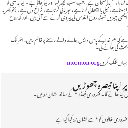
مایا ، ’’ یہ امتحان ہے ، جب سب کچھ کہا اور کیا جاتا ہے ۔ کیا یہ کسی کو
ہوتاہے ، نیکی یا اچھائی کرتا ہے ، مہربانی کرتا ہے ، فراخ دل ہے ، ؟تو پھر یہ
 اچھی چیزیں ہمیشہ روح القدس کی پیروی کرنے سے آتی ہیں، اور کہ روح
ا ہے کہ ہم خدا کے پاس واپس جانے والے راستے پر قائم رہیں، اخر تک
 بحث کی جائے گی۔
یہاں کلک کریں
mormon.org
ر اپنا تبصرہ چھوڑیں
 کیا جائے گا۔ ضروری فیلڈز * کے ساتھ نشان زد ہیں۔
ضروری خانوں کو
*
سے نشان زد کیا گیا ہے