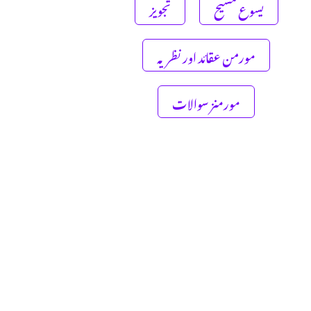
یسوع مسیح
تجویز
مورمن عقائد اور نظریہ
مورمنز سوالات