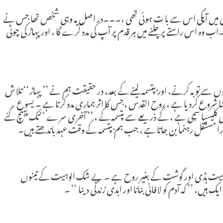
 ،ماضی میں آپکی اس سے با ت ہوئی تھی ،۔۔۔در اصل یہ وہی شخص تھا جس نے
۔اب وہ اس راستے پر چلنے میں ہر قدم پر آپ کی مدد کرے گا ، اور پہاڑ کی چوٹی
ں سے توبہ کرنے، اور بپتسمہ لینے کے بعد، در حقیقت ہم نے ’’ پہاڑ‘‘ تلاش
نا شروع کردیا ہے ، روح القدس ،جس کا اثر ہماری مدد کرتا ہے ۔ یسوع
 اسکی کلیسیا سچی ہے ، کے ذریعے سے پتسمہ کے ، ’’ آخری سرے ‘‘تک پہنچ گئے
ا مستقل رہنما بن جاتا ہے ، جب ہم بپتسمہ کے وقت عہد باندھتے ہیں۔
شخصیت ہڈی اور گوشت کے بغیر روح ہے ۔ بے شک الوہیت کے تینوں
ں، ’’ کہ آدم کو لافانی بنانا اور ابدی زندگی دینا ‘‘ ۔