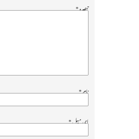
تبصرہ
*
نام
*
ای میل
*