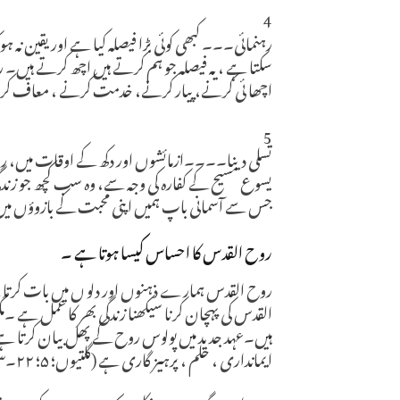
4
رہنمائی۔۔۔ کبھی کوئی بڑا فیصلہ کیا ہے اور یقین نہ ہو
سکتا ہے ، یہ فیصلہ جو ہم کرتے ہیں اچھ کرتے ہیں۔ روح
اچھا ئی کرنے، پیار کرنے، خدمت کرنے ، معاف کرنے
5
تسلی دینا۔۔۔۔ازمائشوں اور دکھ کے اوقات میں، روح
یسوع مسیح کے کفارہ کی وجہ سے، وہ سب کچھ جو زندگ
جس سے آسمانی باپ ہمیں اپنی محبت کے بازوؤں میں گ
روح القدس کا احساس کیسا ہوتا ہے ۔
روح القدس ہمارے ذہنوں اور دلو ں میں بات کرت
القدس کی پہچان کرنا سیکھنا زندگی بھر کا عمل ہے ۔
ہیں۔عہد جدید میں پولوس روح کے پھل بیان کرتا ہے ،
ایمانداری ، حلم ، پرہیز گاری ہے (گلتیوں؛ ۵؛ ۲۲۔۲۳ )۔