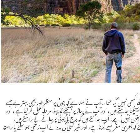
کبھی نہیں کیا تھا ۔آپ نے سنا ہے کہ چوٹی پر منظر اور بھی بہتر ہے جسے
 چاہتے ہیں ، اورآپ نے پہاڑ پر پہنچنے کا پہلا مرحلہ مکمل کر لیا ہے ، اور
یقین نہیں ہے ، آپ جانتے ہیں کہ برج یا چوٹی پر جانے کے راستے میں،
بحری سفر کیسے کرنا ہے، اور بغیر کسی کی مدد کے آپ زخمی ہو سکتے یا راستہ