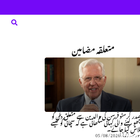
متعلقہ مضامین
در کرسٹوفرسن کی والدین سے متعلق دل کو
ھو لینے والی کہانی سکھاتی ہے کہ سچائی کو کیسے
لاش کیا جائے۔
ورمن زندگی
05/08/2026