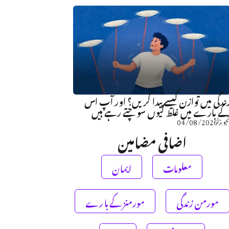
ندگی میں توازن کیسے پیدا کریں؟ اور آپ اس
ے بارے میں غلط کیوں سوچتے رہے ہیں
جویز
04/08/2026
اضافی مضامین
معلومات
ایمان
مورمن زندگی
مورمنز کے با رے