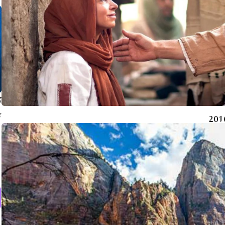
ز
ک
ت