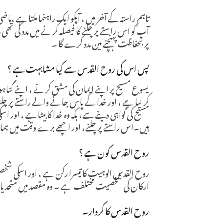
تاہم راستہ کے آخر میں ، آپکو ایک راہنما ملتا ہے
آپ کو اس راستے پر چلنے کا فیصلہ کرنے میں مدد کی تھی
پر بحفاظت پہنچنے مین مدد کرے گا ۔
پس اس کی روح القدس سے کیا مشابہت ہے ؟
یسوع مسیح پر اپنے ایمان کی مشق کرنے ، اپنے گناہو
کر لیا ہے ، اور خدا کے پاس جانے والے راستے پر چل
مسیح کی گواہی دینے سے، بکہ وہ خدا کا بیٹا ہے ، اور
ہیں۔اس راستے پر چلنے، اور اچھے برے وقت میں ہمار
روح القدس کون ہے ؟
روح القدس الوہیت کا تیسرا رکن ہے ، اور اسکی 
ارکان کی شخصیت مختلف ہے ۔ وہ مقصد میں متحد یا ایک ہی
روح القدس کا کردار۔