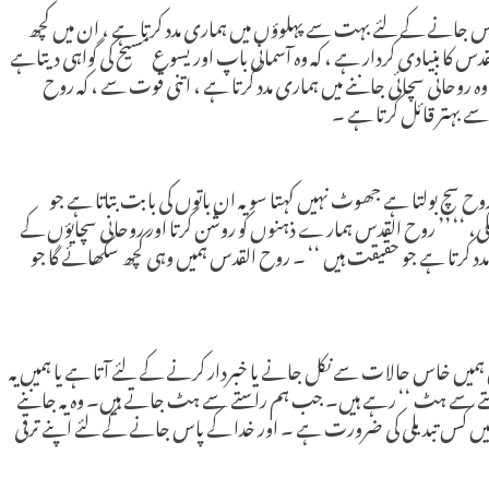
پس جانے کے لئے بہت سے پہلوؤں میں ہماری مدد کرتا ہے ، ان میں کچھ
جو کہ روح القدس کا بنیادی کردار ہے ، کہ وہ آسمانی باپ اور یسوع مسیح کی گواہی دیتاہے
وہ روحانی سچائی جاننے میں ہماری مدد کرتا ہے ، اتنی قوت سے ، کہ روح
سے بہتر قائل کرتا ہے ۔
، ’’کہ روح سچ بولتا ہے جھوٹ نہیں کہتا سو یہ ان باتوں کی بابت بتاتا ہے جو
نگی، ‘‘ ’’ روح القدس ہمارے ذہنوں کو روشن کرتا اور روحانی سچایؤں کے
 مدد کرتا ہے جو حقیقت ہیں ‘‘ ۔ روح القدس ہمیں وہی کچھ سکھائے گا جو
ہمیں خاس حالات سے نکل جانے یا خبردار کرنے کے لئے آتا ہے یا ہمیں یہ
’’راستے سے ہٹ ‘‘ رہے ہیں۔ جب ہم راستے سے ہٹ جاتے ہیں۔ وہ یہ جاننے
گی میں کس تبدیلی کی ضرورت ہے ۔ اور خدا کے پاس جانے کے لئے اپنے ترقی