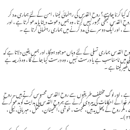
 کہ کیا کرنا چاہیے؟ روح القدس کی رہنمائی لینا ، امن کے لئے ہماری مدد کر
 القدس کبھی مجبور نہیں کرتا ، وہ ہمیں دعوت دیتا یا مدعو کرتا ہے ، اور
 ، اور ایک دوسرے کی مدد کرنے میں ہماری رہنمائی کرتا ہے ۔
 القدس ہماری تسلی کے لئے وہاں موجود ہوگا، اور ہمیں یقین دلاتا ہے کہ
ی میں نامناسب ہے یا درست نہیں ، وہ درست کیا جائے گا ، وہ ذریعہ ہے
ھیر لیتا ہے ۔
ا ہے ، اور لوگ مختلف طریقوں سے روح القدس محسوس کرتے ہیں۔ روح
مگر خدا کے احکامات کی پیروی کرنے سے ہمروح القدس کی ہدایت کو مدعو کرتے
 مگر روح کے پھل یہ ہیں، محبت ، خوشی ،اطمینان،تحمل ، مہربانی، نیکی ،