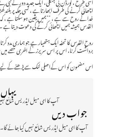
اسی طرح ، گورڈن بی ہنکلی، ایک جدید دور کے نبی نے فر
اچھائی کرنے کی طرف ابھارتا ہے ، کسی جگہ پر بلند کھڑا 
خدا کے روح سے ہے ، ‘‘ ہمیں یقین ہو سکتا ہے ، کہ
القدس ہمیشہ ہمیں اچھائی کرنے کی دعوت دیتا ہے ۔
روح القدس کا تحفہ ایک ہتھیار ہے جو ہماری مدد کرت
برداشت کر نا، اس پر اس سریرز کے اخری حصے میں
اس مضمون کو اس کےاصلی لنک سےپڑھنےکے لیے 
یہاں پ
آپ کا ای میل ایڈریس شائع نہیں
جواب دیں
آپ کا ای میل ایڈریس شائع نہیں کیا جائے گا۔