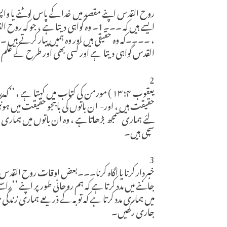
روح القدس اپنے مقصد میں خدا کے پاس لوٹنے یا وا
ایسے ہیں کہ ۔۔۔1۔ وہ گواہی دیتا ہے ، 
، ۔۔۔۔کہ وہ حقیقی ہیں اور وہ ہمیں پیار کرتے ہیں ۔ 
القدس گواہی دیتا ہے اور کسی بھی اور طرح کے علم 
2
یعقوب ۴؛ ۱۳ ) مورمن کی کتاب میں کہتا ہے 
حقیقت ہیں ، اور- ان باتوں کی بابتجو حقیقت میں ہو
لئے ہماری سمجھ بڑھاتا ہے ، وہ ان باتوں میں ہماری
سچی ہیں۔
3
خبردار کرنا یا اگاہ کرنا۔۔۔بعض اوقات روح القدس 
جاننے میں مدد کرتا ہے کہ ہم روحانی طور پر اپنے 
میں ہماری مدد کرتا ہے کہ توبہ کے ذریعے ہماری زند
جاری رکھیں۔