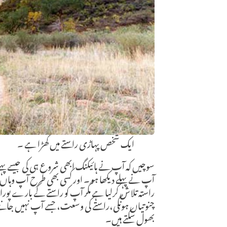
ایک شخص پہاڑی راستے میں کھڑا ہے ۔
سوچیں کہ آپ نے ہائیکنگ ابھی شروع ہی کی جیسے پہلے 
آپ نے پہلے دیکھا ہو ۔ اور کسی بھی طرح آپ وہاں پہنچنا
راستہ تلاش کرلیا ہے مگر آپ کو راستے کے بارے پورا 
چنوتیاں ہونگی،راستے کی وسعت، جسے آپ نہیں جانتے کہ 
بھول سکتے ہیں۔