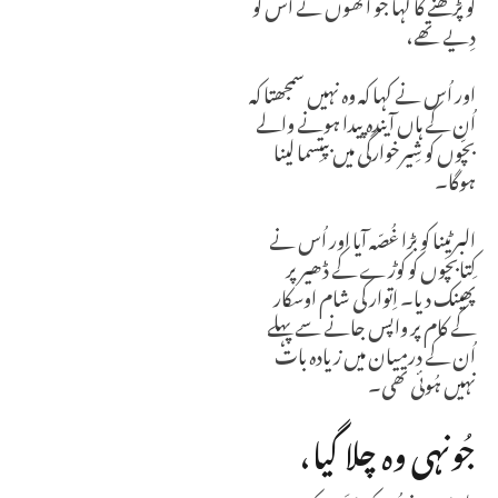
کو پڑھنے کا کہا جو اُنھوں نے اُس کو
دِیے تھے،
اور اُس نے کہا کہ وہ نہیں سمجھتا کہ
اُن کے ہاں آیندہ پیدا ہونے والے
بچّوں کو شِیرخوارگی میں بپتِسما لینا
ہوگا۔
البرٹینا کو بڑا غُصّہ آیا اور اُس نے
کِتابچَوں کو کوڑے کے ڈھیر پر
پھینک دیا۔ اِتوار کی شام اوسکار
کے کام پر واپس جانے سے پہلے
اُن کے درمیان میں زیادہ بات
نہیں ہُوئی تھی۔
جُونہی وہ چلا گیا،