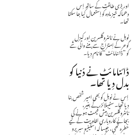
اور بڑی طاقت کے ساتھ اِس
دھماکہ خیز مادہ کو اِستعمال کیا جا سکتا
تھا۔
نوبل نے نائٹروگلسرین اور کیزل
گوعر کے اِمتزاج سے بننے والی شَے
کو ”ڈائنامائٹ“ کا نام دِیا۔
ڈائنامائٹ نے دُنیا کو
بدل دِیا تھا۔
اِس نے نوبل کو بھی امیر شخص بنا
دِیا تھا۔ سٹیبلائزر کے بغیر،
نائٹروگلسرین بیش قیمت ہونے کی
بجائے کاروباری افادیت کے لیے
خطرہ تھی، جیسا کہ اسکینیو سبریرو