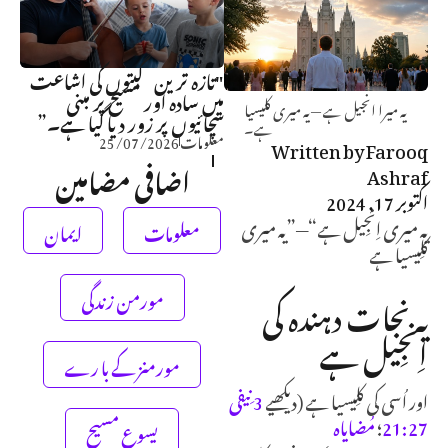
"تازہ ترین گیتوں کی اشاعت
میں سادہ اور مسیح پر مبنی
یہ میرا انجیل ہے — یہ میری کلیسیا
سچائیوں پر زور دیا گیا ہے۔”
ہے۔
معلومات
25/07/2026
Written by
Farooq
اضافی مضامین
Ashraf
اکتوبر 17, 2024
یہ میری اِنجِیل ہے“—”یہ میری
معلومات
ایمان
کلِیسیا ہے
مورمن زندگی
یہ نجات دہندہ کی
اِنجِیل ہے
مورمنز کے با رے
اور اُسی کی کلِیسیا ہے (دیکھیے
3 نِیفی
27:‏21
؛
مُضایاہ
یسوع مسیح