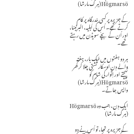
Högmarsö (ہرگ مارشا)
کے جزیرہ پر کسی بندرگاہ پر کام
کرتے تھے۔ اُس کی اَہلیہ، البرٹینا،
اور اُن کے بچّے سویڈن میں رہتے
تھے۔
ہر دو ہفتوں میں ایک بار، ہفتہ
والے دِن اوسکار کشتی چلا کر گھر
پُہچتے اور اِتوار کی شام کو
Högmarsö (ہرگ مارشا)
واپس جاتے۔
ایک دِن، جب وہ Högmarsö
(ہرگ مارشا)
کے جزیرہ پر تھا، تو اُس نے دو