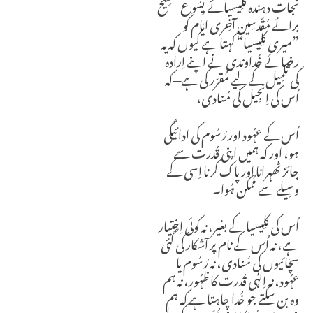
نجات دہندہ کلِیسیائے یِسُوع مسِیح
برائے مُقّدسِینِ آخِری ایّام کو
”میری کلِیسیا“ کہتا ہے کیوں کہ یہ
رضائے خُداوندی نے اپنے اِرادہ
کی تکمِیل کے لِیے مُقرّر کی ہے
—کہ
اُس کی اِنجِیل کی مُنادی،
اُس کے عہُود اور رُسُوم کی ادائیگی
ہو، اور کہ ہمیں اپنی قُدرت سے
جائز ٹھہرانا اور پاک کرنا اِسی کے
وسِیلے سے مُمکن ہُوا۔
اُس کی کلِیسیا کے بغیر، نہ کوئی اِختیار
ہے، نہ اُس کے نام پر آشکار کی گئی
سچّائیوں کی مُنادی، نہ رُسُوم یا
عہُود، نہ اِلہٰی قُدرت کا ظہُور،
نہ ہم
وہ بن سکتے جو خُدا چاہتا ہے کہ ہم