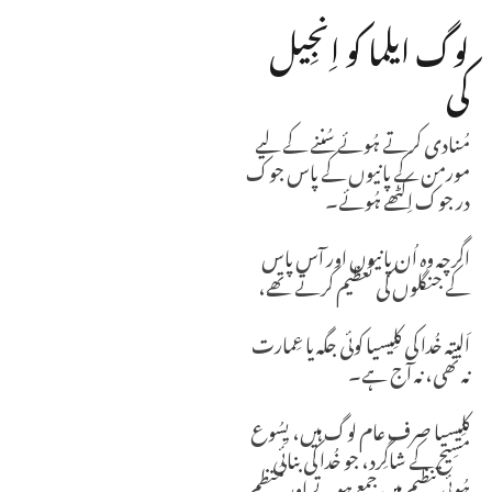
لوگ ایلما کو اِنجِیل
کی
مُنادی کرتے ہُوئے سُننے کے لیے
مورمن کے پانیوں کے پاس جوک
در جوک اِکٹھے ہُوئے۔
اگرچہ وہ اُن پانیوں اور آس پاس
کے جنگلوں کی تعظیم کرتے تھے،
اَلبتہ خُدا کی کلِیسیا کوئی جگہ یا عِمارت
نہ تھی، نہ آج ہے۔
کلِیسیا صرف عام لوگ ہیں، یِسُوع
مسِیح کے شاگِرد، جو خُدا کی بنائی
ہُوئی تنظیم میں جمع ہوتے اور مُنظم