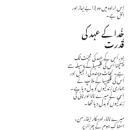
اِس اِرادہ میں وہ بڑا بے نیاز اور
اٹل ہے۔
خُدا کے عہد کی
قُدرت
اور اُس کے عہد کی محبّت تک
پُہنچنا اُس کی کلِیسیا کے وسِیلہ سے
ہے۔ نجات دہندہ کی اِنجِیل اور
اُس کی کلِیسیا کے ملاپ نے
ہماری زِندگیوں کو بدل دیا ہے۔
اِس نے میرے نانا اور نانی کی
زِندگیوں کو بدل دِیا تھا۔
میرے نانا، اوسکار اینڈرسن،
اسٹاک ہوم کے جزائر پر