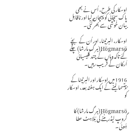
اوسکار کی طرح، اُس نے بھی
پاک سچّائی کو پہچان لیا اور ناقابل
بیان خُوشی سے بھر گئی۔
اوسکار، البرٹینا، اور اُن کے بچّے
Högmarsö (ہرگ مارشا) چلے
گئے تاکہ وہاں کے چند کلِیسیائی
اَرکان کے قریب رہیں۔
1916 میں اوسکار اور البرٹینا کے
بپتِسما لینے کے ایک ہفتہ بعد، اوسکار
کو
Högmarsö (ہرگ مارشا) کا
گروپ لیڈر بننے کی بُلاہٹ عطا
ہُوئی۔