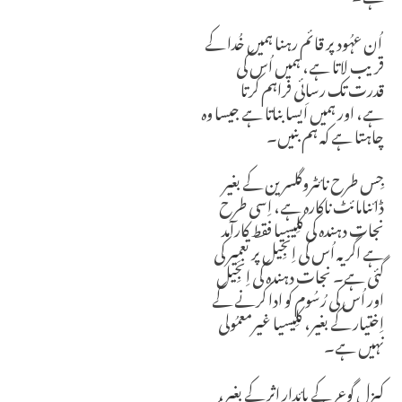
اُن عہُود پر قائم رہنا ہمیں خُدا کے
قریب لاتا ہے، ہمیں اُس کی
قدرت تک رسائی فراہم کرتا
ہے،
اور ہمیں اَیسا بناتا ہے جیسا وہ
چاہتا ہے کہ ہم بنیں۔
جِس طرح نائٹروگلسرین کے بغیر
ڈائنامائٹ ناکارہ ہے، اِسی طرح
نجات دہندہ کی کلِیسیا فقط کارآمد
ہے اگر یہ اُس کی اِنجِیل پر تعمِیر کی
گئی ہے۔
نجات دہندہ کی اِنجِیل
اور اُس کی رُسُوم کو ادا کرنے کے
اِختیار کے بغیر،
کلِیسیا غیرمعمُولی
نہیں ہے۔
کیزل گوعر کے پائدار اثر کے بغیر،