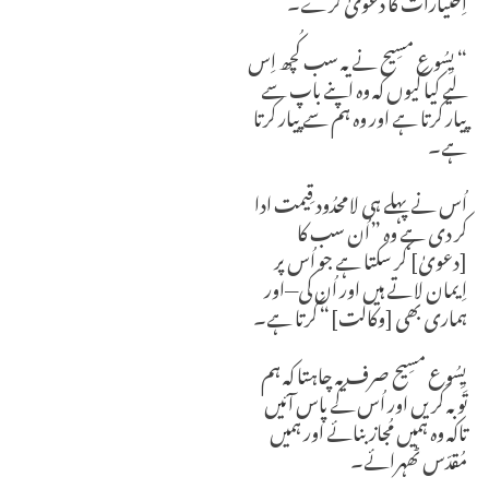
“ یِسُوع مسِیح نے یہ سب کُچھ اِس
لیے کیا کیوں کہ وہ اپنے باپ سے
پیار کرتا ہے اور وہ ہم سے پیار کرتا
ہے۔
اُس نے پہلے ہی لامحدُود قِیمت ادا
کر دی ہے وہ ”اُن سب کا
[دعویٰ] کر سکتا ہے جو اُس پر
اِیمان لاتے ہیں اور اُن کی—اور
ہماری بھی [وکالت]“
کرتا ہے۔
یِسُوع مسِیح صرف یہ چاہتا کہ ہم
تَوبہ کریں اور اُس کے پاس آئیں
تاکہ وہ ہمیں مُجاز بنائے اور ہمیں
مُقدّس ٹھہرائے۔