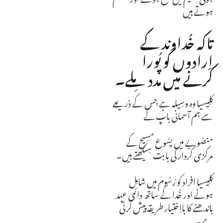
ہوتے ہیں
تاکہ خُداوند کے
اِرادوں کو پُورا
کرنے میں مدد مِلے۔
کلِیسیا وہ وسِیلہ ہے جِس کے ذریعے
سے ہم آسمانی باپ کے
منصُوبے میں یِسُوع مسِیح کے
مرکزی کردار کی بابت سِیکھتے ہیں۔
کلِیسیا افراد کو رُسُوم میں شامِل
ہونے اور خُدا کے ساتھ دائمی عہد
باندھنے کا بااِختیار طریقہ پیش کرتی
ہے۔