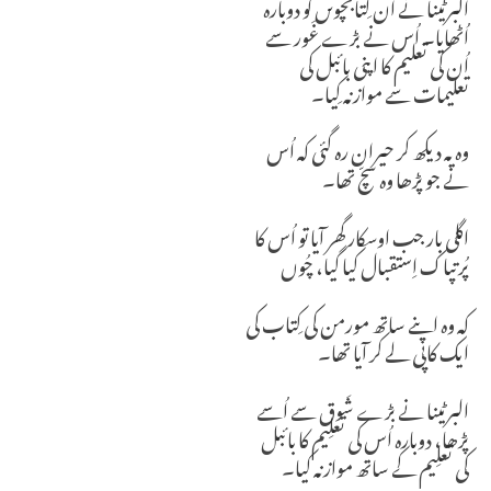
البرٹینا نے اُن کِتابچَوںں کو دوبارہ
اُٹھایا۔ اُس نے بڑے غَور سے
اُن کی تعلیم کا اپنی بائبل کی
تعلیمات سے موازنہ کِیا۔
وہ یہ دیکھ کر حیران رہ گئی کہ اُس
نے جو پڑھا وہ سچّ تھا۔
اگلی بار جب اوسکار گھر آیا تو اُس کا
پُرتپاک اِستقبال کیا گیا، چُوں
کہ وہ اپنے ساتھ مورمن کی کِتاب کی
ایک کاپی لے کر آیا تھا۔
البرٹینا نے بڑے شَوق سے اُسے
پڑھا، دوبارہ اُس کی تعلِیم کا بائبل
کی تعلِیم کے ساتھ موازنہ کیا۔