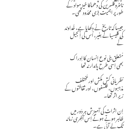
نائٹروگلسرین کی دھماکا خیز مواد کے
طور پر اہمیت بڑی محدُود تھی۔
جیسا کہ تاریخ نے دِکھایا ہے، خُداوند
کی کلِیسیا کے بغیر، اُس کی اِنجِیل
کے
مُتعلق بنی نوع اِنسان کا اِدراک
بھی اِسی طرح پائدار نہ تھا
نظریاتی کش مکش اور مُختلف
مذہبوں، فلسفوں، اور ثقافتوں کے
زیرِ اثر تھا۔
اِن اثرات کی آمیزش ہر دَور میں
ظاہر ہوتے ہوتے اِس آخِری زمانہ
تک لے آئی ہے۔