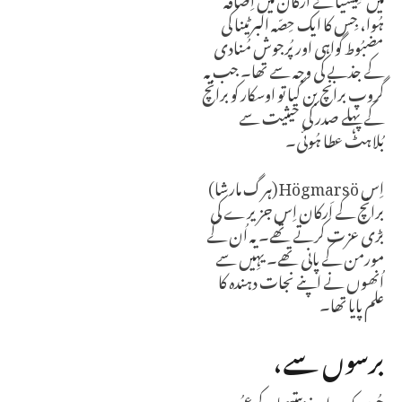
ہُوا، جِس کا ایک حِصّہ البرٹینا کی
مضبُوط گواہی اور پُرجوش مُنادی
کے جذبے کی وجہ سے تھا۔ جب یہ
گروپ برانچ بن گیا تو اوسکار کو برانچ
کے پہلے صدر کی حیثیت سے
بُلاہٹ عطا ہُوئی۔
اِس Högmarsö (ہرگ مارشا)
برانچ کے اَرکان اِس جزیرے کی
بڑی عزت کرتے تھے۔ یہ اُن کے
مورمن کے پانی تھے۔
یہِیں سے
اُنھوں نے اپنے نجات دہندہ کا
علم پایا تھا۔
برسوں سے،
چُوں کہ وہ اپنے بپتِسما کے عہُود پر