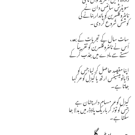
سویڈش سائنس دان نے
نائٹروگلسرین کو پائدار بنانے کی
کوشش شُروع کر دی۔
سات سال کے تجربات کے بعد،
اُس نے نائٹروگلسرین کو تقریباً
سستے سے مادے میں جذب کر کے
اپنا مقصد حاصل کر لیا جِس کو
ڈایاٹومیشیئس ارتھ یا کیزل گوعر کہا
جاتا ہے۔
کیزل گوعر مسام دار چٹان ہے
جِس کو توڑ کر باریک پاؤڈر میں بدلا جا
سکتا ہے۔
جب نائٹروگلسرین