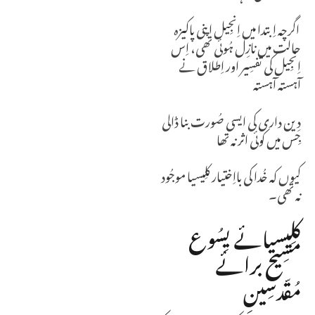
اگرچہ اِبتدا میں اِنجِیل اپنی پاکیزہ
حالت میں نازِل ہُوئی تھی، اِس
اِنجِیل کی تفسِیر اور اِطلاق نے
آہستہ آہستہ
دِین داری کی ایسی صُورت بنا ڈالی
جِس میں کوئی اثر نہ تھا
کیوں کہ خُدا کی بااِختیار کلِیسیا موجُود
نہ تھی۔
کلِیسیائے یِسُوع
مسِیح برائے
مُقّدسِینِ