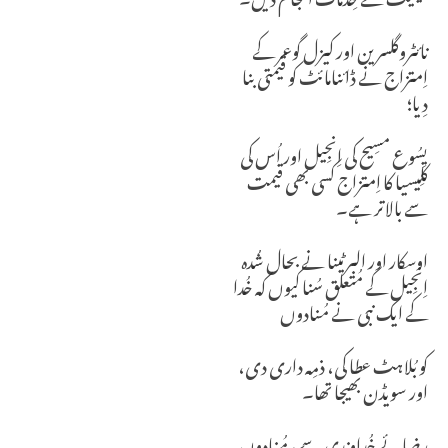
نائٹروگلسرین اور کیزل گوعر کے
اِمتزاج نے ڈائنامائٹ کو قیمتی بنا
دِیا؛
یِسُوع مسِیح کی اِنجِیل اور اُس کی
کلِیسیا کا اِمتزاج کسی بھی قیمت
سے بالاتر ہے۔
اوسکار اور البرٹینا نے بحال شُدہ
اِنجِیل کے مُتعلق سُنا کیوں کہ خُدا
کے ایک نبی نے مُنادوں
کو بُلاہٹ عطا کی، ذمِہ داری دی،
اور سویڈن بھیجا تھا۔
رضائے خُداوندی سے، مُنادوں