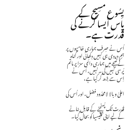
یِسُوع مسِیح کے
پاس اَیسا کرنے کی
قُدرت ہے۔
اُس نے صِرف ہماری خامیوں پر
ہم دردی ہی نہیں دِکھائی
اور گُناہ
کے نتیجے میں ہماری دائمی سزا پر ماتم
پُرسی نہیں کی۔
نہیں، اُس نے
اِس سے بڑھ کر کِیا ہے،
اعلیٰ و بالا لامحدُود فضل، اور اُس کی
قُدرت تک پُہنچنے کے قابِل بنانے
کے لیے اپنی کلِیسیا کو بحال کِیا۔