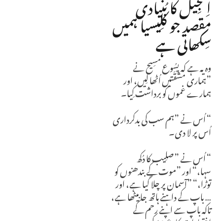
اِنجِیل کا بُنیادی
مقصد جو کلِیسیا ہمیں
سِکھاتی ہے
وہ یہ ہے کہ یِسُوع مسِیح نے
”ہماری مشقّتیں اُٹھا لِیں، اور
ہمارے غموں کو برداشت کِیا۔
“ اُس نے ”ہم سب کی بدکرداری
اُس پر لا دی۔
“
اُس نے ”صلِیب کا دُکھ
سہا،“
اور ”موت کے بندھنوں کو
توڑا،“
”آسمان پر چلا گیا ہے، اور
… باپ کے داہنے ہاتھ جا بیٹھا ہے،
تاکہ باپ سے اپنے رحم کے
اِختیارات کا دعویٰ کرے۔