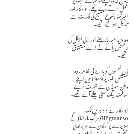
عمل کرتے رہے تھے، اوسکار اور
البرٹینا یِسُوع مسِیح کی قُدرت سے
تبدیل ہو گئے تھے۔
وہ مزید عہد باندھنے اور اپنی ہَیکل کی
رحمتیں پانے کے بڑے مُشتاق
تھے۔
اِن نعمتوں کو پانے کی خاطر، وہ
مُستقل طور پر 1949 میں اپنے
وطن سویڈن سے ہجرت کر کے
سالٹ لیک سٹی چلے آئے تھے۔
اوسکار نے 33 برس تک
Högmarsö (ہرگ مارشا) کے
جزیرے پر اَرکان کے سربراہ کی
حیثیت سے خِدمات انجام دیں۔