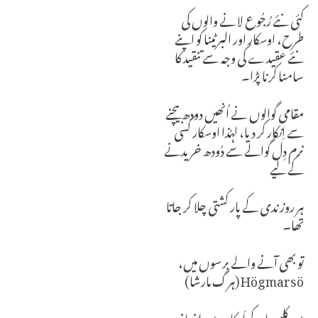
کئی نئے رُجُوع لانے والوں کی
طرح، اوسکار اور البرٹینا کو اپنے
نئے عقیدے کی وجہ سے تنقید کا
سامنا کرنا پڑا۔
مقامی گوالوں نے اُنھیں دودھ بیچنے
سے اِنکار کر دیا، لہٰذا اوسکار کسی
نرم دِل گوالے سے دُودھ خریدنے
کے لیے
ہر روز ندی کے پار کشتی چلا کر جاتا
تھا۔
تو بھی آنے والے برسوں میں،
Högmarsö (ہرگ مارشا)
میں کلِیسیا کے اَرکان میں اِضافہ