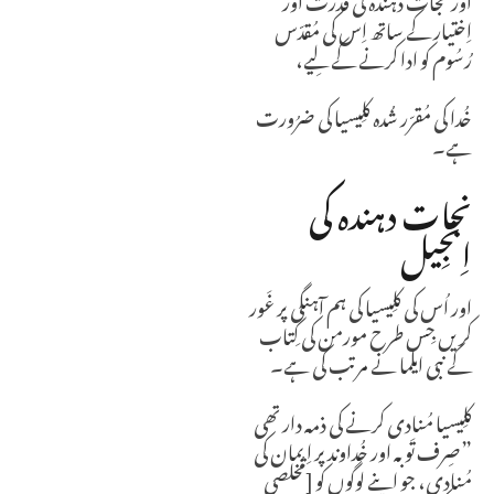
اِختیار کے ساتھ اِس کی مُقدّس
رُسُوم کو ادا کرنے کے لِیے،
خُدا کی مُقرّر شُدہ کلِیسیا کی ضرُورت
ہے۔
نجات دہندہ کی
اِنجِیل
اور اُس کی کلِیسیا کی ہم آہنگی پر غَور
کریں جِس طرح مورمن کی کِتاب
کے نبی ایلما نے مرتب کی ہے۔
کلِیسیا مُنادی کرنے کی ذمہ دار تھی
”صِرف تَوبہ اور خُداوند پر اِیمان کی
مُنادی، جو اپنے لوگوں کو [مُخلصی