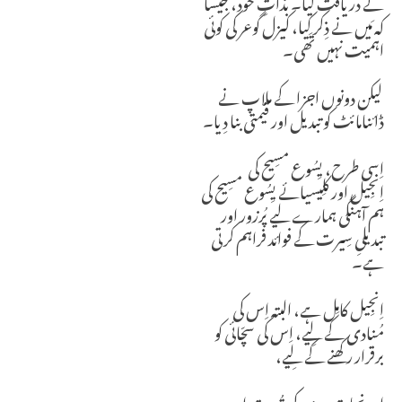
نے دریافت کیا۔
بذاتِ خُود، جَیسا
کہ مَیں نے ذِکر کِیا، کیزل گوعر کی کوئی
اہمیت نہیں تھی۔
لیکن دونوں اجزا کے ملاپ نے
ڈائنامائٹ کو تبدیل اور قیمتی بنا دِیا۔
اِسی طرح، یِسُوع مسِیح کی
اِنجِیل
اور کلِیسیائے یِسُوع مسِیح کی
ہم آہنگی ہمارے لیے پُرزور اور
تبدیلیِ سِیرت کے فوائد فراہم کرتی
ہے۔
اِنجِیل کامِل ہے، البتہ اِس کی
مُنادی کے لِیے، اِس کی سچّائی کو
برقرار رکھنے کے لِیے،
اور نجات دہندہ کی قُدرت اور