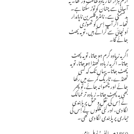
آسانی سے چٹان کو توڑ سکتا ہے۔
بدقسمتی سے، نائٹروگلسرین ناپائدار
تھا۔ اگر آپ اِس کو تھوڑی
اُونچائی سے گراتے ہیں، تو یہ پھٹ
جائے گا۔
اگر یہ زیادہ گرم ہو جاتا، تو یہ پھٹ
جاتا۔ اگر یہ زیادہ ٹھنڈا ہو جاتا، تو یہ
پھٹ جاتا۔ یہاں تک کہ کسی
ٹھنڈے، تارِیک کمرے میں رکھا
جائے اور چُھوا نہ جائے، تو پھر
بھی یہ پھٹ جاتا۔ زیادہ تر مُمالک
نے اِس کی نقل و حمل پر پابندی
لگا دی، اور کئی مُلکوں نے اِس کی
تیاری پر پابندی لگا دی تھی۔
1860 میں الفریڈ نوبل نامی