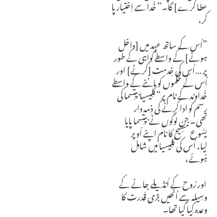
عطا کرے] گا۔“
خُدا سے اِختیار پا
کر،
”اُس کے ساتھ عہد میں [داخل
ہونے] کے واسطے گواہی کے طور
پر … اُس کی خِدمت [کرنے] اور
اُس کے حُکموں کو ماننے کے واسطے
خُداوند کے نام پر“ کلِیسیا بپتِسما کی
رسم کو ادا کرنے کی ذِمہ دار
تھی۔
جن لوگوں نے بپتِسما پایا
یِسُوع مسِیح کا نام اپنے اُوپر
لِیا،
اُس کی کلِیسیا میں شامِل
ہُوئے،
اور رُوح کے اُنڈیلے جانے کے
وسِیلہ سے اُنھیں بڑی قُدرت کا
وعدہ کِیا گیا تھا۔