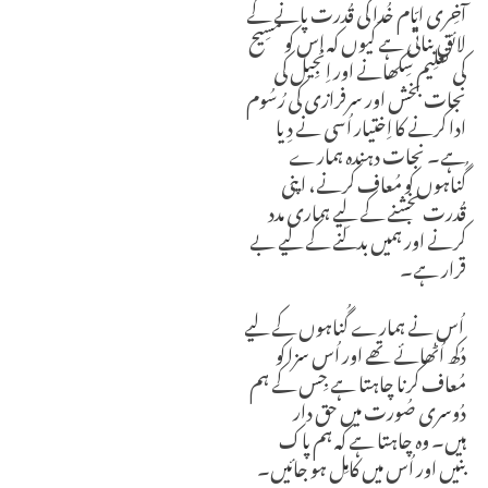
آخِری ایّام خُدا کی قُدرت پانے کے
لائق بناتی ہے کیوں کہ اِس کو مسِیح
کی تعلِیم سِکھانے اور اِنجِیل کی
نجات بخش اور سرفرازی کی رُسُوم
ادا کرنے کا اِختیار اُسی نے دِیا
ہے۔
نجات دہندہ ہمارے
گُناہوں کو مُعاف کرنے، اپنی
قُدرت بخشنے کے لِیے ہماری مدد
کرنے اور ہمیں بدلنے کے لیے بے
قرار ہے۔
اُس نے ہمارے گُناہوں کے لیے
دُکھ اُٹھائے تھے اور اُس سزا کو
مُعاف کرنا چاہتا ہے جِس کے ہم
دُوسری صُورت میں حق دار
ہیں۔
وہ چاہتا ہے کہ ہم پاک
بنیں
اور اُس میں کامِل ہو جائیں۔