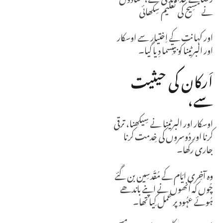
نے مسِیح کی تعلیم سِکھائی
اور کہانت کے اِختیار سے اوسکار
اور البرٹینا کو بپتِسما دِیا گیا۔
اَرکان کی حیثیت
سے،
اوسکار اور البرٹینا نے سِیکھنا، ترقی
کرنا اور دُوسروں کی خِدمت کرنا
جاری رکھا۔
وہ آخِری ایّام کے مُقّدسِین بن گئے
چُوں کہ اُنھوں نے اپنے باندھے
ہُوئے عہُود پر عمل کِیا تھا۔