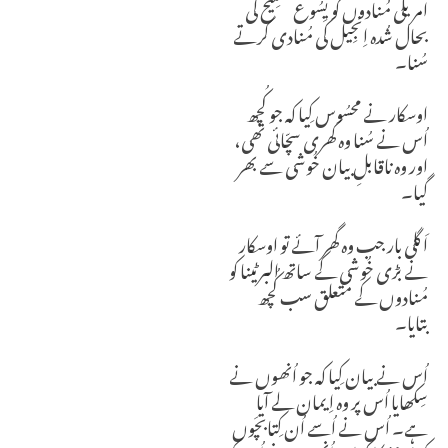
امریکی مُنادوں کو یِسُوع مسِیح کی
بحال شُدہ اِنجِیل کی مُنادی کرتے
سُنا۔
اوسکار نے محسُوس کِیا کہ جو کُچھ
اُس نے سُنا وہ کھری سچّائی تھی،
اور وہ ناقابلِ بیان خُوشی سے بھر
گیا۔
اَگلی بار جب وہ گھر آئے تو اوسکار
نے بڑی خُوشی کے ساتھ البرٹینا کو
مُنادوں کے مُتعلق سب کُچھ
بتایا۔
اُس نے بیان کِیا کہ جو اُنھوں نے
سِکھایا اُس پر وہ اِیمان لے آیا
ہے۔ اُس نے اُسے اُن کِتابچَوں