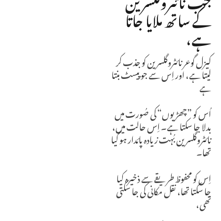
کے ساتھ ملایا جاتا
ہے،
کیزل گوعر نائٹروگلسرین کو جذب کر
لیتا ہے، اور اِس سے جو پیسٹ بنتا
ہے
اُس کو ”چھڑیوں“ کی صُورت میں
بدلا جا سکتا ہے۔ اِس حالت میں،
نائٹروگلسرین بُہت زیادہ پائدار ہو گیا
تھا۔
اِس کو محفوظ طریقے سے ذخیرہ کیا
جا سکتا تھا، نقل مکانی کی جا سکتی
تھی،