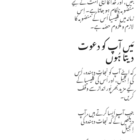
بنیں، اور خُدا کا اپنی اُمّت کے لِیے
منصُوبہ ناکام ہو جاتا ہے۔ اِس
زمانہ میں کلِیسیا اُس کے منصُوبہ کا
لازم و ملزوم حصّہ ہے۔
مَیں آپ کو دعوت
دیتا ہُوں
کہ اپنے آپ کو نجات دہندہ، اُس
کی اِنجِیل، اور اُس کی کلِیسیا کے
لیے مزید بھرپُور انداز سے وقف
کریں۔
جب آپ اَیسا کرتے ہیں، آپ
دیکھیں گے کہ نجات دہندہ کی
اِنجِیل