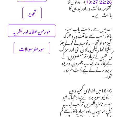
26:‏22
؛
27:‏13
)۔ دونوں کا
مجمُوعہ طاقت ور اور تبدیلی کا
تجویز
باعث ہے۔
صدیوں سے، دست یاب سیاہ
مورمن عقائد اور نظریہ
پاؤڈر سب سے طاقت ور دھماکہ
خیز مواد تھا۔
یہ توپ کے گولے چلا
مورمنز سوالات
سکتا تھا، لیکن یہ کان کنی اور سڑک
کی تعمیر کے زیادہ تر منصوبوں کے
لیے کارآمد نہ تھا۔ یہ پتھروں کو ریزہ
ریزہ کرنے کے لِیے بُہت کم زور
تھا۔
1846 میں اطالوی کیمیا دان
اسکانیو سوبریرو نے نیا دھماکہ خیز
مواد، نائٹروگلسرین ترکیب کِیا۔ یہ
تیل نُما سیال مادہ سیاہ پاؤڈر سے کم
از کم ہزار گُنا زیادہ طاقت ور تھا۔ یہ