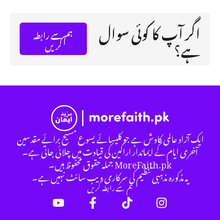
اگر آپ کا کوئی سوال
ہم سے رابطہ
ہے؟
کریں
ایک آزاد عالمی کاوش ہے جو کلیسائے یسوع مسیح برائے مقدسین
آخری ایام کے ایماندار اراکین کی قیادت میں چلائی جاتی ہے۔
MoreFaith.pk جملہ حقوق محفوظ ہیں۔
یہ مذکورہ مذہبی تنظیم کی سرکاری ویب سائٹ نہیں ہے۔
ہم سے رابطہ کریں