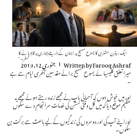
ایک ریٹرن مشنری کا یسوع مسیح پر ایمان کے ذریعے بیماری پر قابو پانے کا
سفر۔"
Farooq Ashraf
Written by
جنوری 12, 2019
میرا تعلق کلیسیا ئے یسوع مسیح برائے مقدسین آخری ایام سے ہے
۔
اور میں خوش ہوں کہ آسمانی باپ نے مجھے زندہ رہتے ہوئے مجھے یہ
عظیم موقع دیا کہ میں کل وقتی مشن کی خدمات سرانجام دے سکوں
اوراپنے آپ کی اور دوسروں کی زندگیوں کے لیے باعث سے برکت بن
سکوں۔