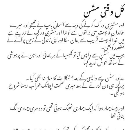
کل وقتی مشن
اور مشنری ورک کرنے کی وجہ سے آسمانی باپ نے مجھے اور میرے
خاندان کو بہت سی برکتوں سے نوازا اور مشری ورک کے زریعے سے
میں خدا کو بہت قریب سے جان سکا اوراپنی زندگی کے زمین پرآنے کے
مقصد کوبھی۔
جب میں مشن سے واپس آیا تو کلیسیا کے ہر بھائی اور بہن نے پرجوشی
کے ساتھ خوش آمدید کہا
۔اور مشن سے واپسی کے بعد مشکلا ت کا سامنا بھی کیا۔
پر کچھ ہی دن گزرنے کے بعد میری صحت اچانک خراب رہنا شروع
ہو گئی۔
اورایسا بیمار ہوا کہ ایک بیماری ٹھیک ہوتی تھی تو دوسری بیماری لگ
جاتی تھا
اور یہاں تک ڈاکڈرز مجھے کہ چکے تھے کہ شاید میں پوری طرح سے شفا