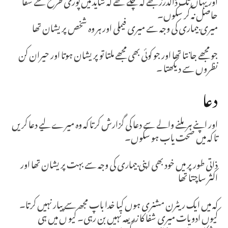
حاصل نہ کر سکوں۔
میری بیماری کی وجہ سے میری فیملی اور ہر وہ شخص پریشان تھا
جو مجھے جا نتا تھا اور جو کوئی بھی مجھے ملتا تو پریشان ہوتا اور حیران کن
نظروں سے دیکھتا ۔
دعا
اور اپنے ہر ملنے والے سے دعا کی گزارش کرتا کہ وہ میرے لیے دعا کریں
تا کہ میں صحت یاب ہو سکوں۔
ذاتی طور پر میں خود بھی اپنی بیماری کی وجہ سے بہت پریشان تھا اور
اکثر ساچتا تھا
کہ میں ایک ریٹرن مشنری ہوں کیا خدا باپ مجھ سے پیار نہیں کرتا۔
کیوں ادویات میری شفا کا زریعہ نہیں بن رہی۔ کیو ں میں ہی