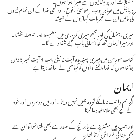
مشکلات اور پریشانیوں سے گھیرا ہوا ہوں۔
پر بائبل میں صابر ایوب ، مو سیٰ ، نوح، اور لحی خدا کے ان تمام نبیوں
کی باتیں ان کے تجربات کہانیوں نے ہمیشہ
میری رہنمائی کی اور مجھے میری کمزوری میں مضبوط اور حوصلہ بخشا۔
اور میرا ایمان تھا کہ آسمانی باپ مجھے شفا دے گا۔
کتاب مورمن میں میری پسندیدہ آیت 2 نیفی باب 4 آیت نمبر 35میں
جانتا ہوں کہ خدا مانگنے والوں کو فیاضی کے ساتھ دیتا ہے
ایمان
اگر ہم واجب نہ مانگے تو وہ ہمیں نہیں دیتا۔ اور میں دوسروں اور خود
کے لیے بھی بلاناغہ دعا کرتا
اور جب میں مشنریز سے یا برانچ کے صدر سے بھی ملتا تھا تو ان سے
بھی دعا کی گزراش کرتا تھا ۔