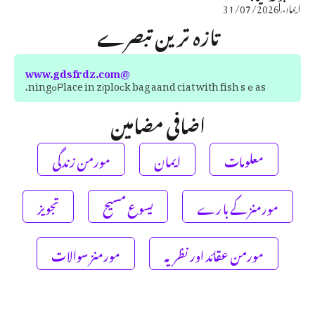
ایمان
31/07/2026
تازہ ترین تبصرے
@www.gdsfrdz.com
Ρlace in zіploϲk bag aand ciat with fish sｅasߋning.
اضافی مضامین
معلومات
ایمان
مورمن زندگی
مورمنز کے با رے
یسوع مسیح
تجویز
مورمن عقائد اور نظریہ
مورمنز سوالات