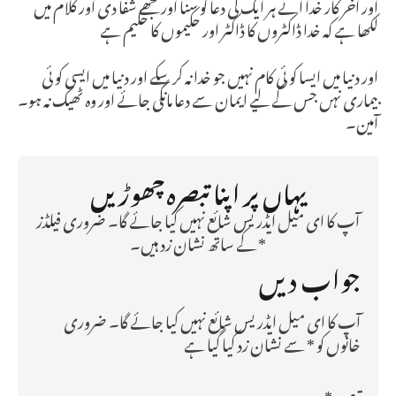
اور آخر کار خدا انے ہر ایک کی دعا کو سنا اور مجھے شفا دی اور کلام میں
لکھا ہے کہ خدا ڈاکٹروں کا ڈاکٹر اور حکیموں کا حکیم ہے
اور دنیا میں ایسا کو ئی کام نہیں جو خدا نہ کر سکے اور دنیا میں ایسی کو ئی
بیماری نہں جس کے لیے ایمان سے دعا مانگی جائے اور وہ ٹھیک نہ ہو۔
آمین۔
یہاں پر اپنا تبصرہ چھوڑیں
آپ کا ای میل ایڈریس شائع نہیں کیا جائے گا۔ ضروری فیلڈز
* کے ساتھ نشان زد ہیں۔
جواب دیں
آپ کا ای میل ایڈریس شائع نہیں کیا جائے گا۔
ضروری
خانوں کو
*
سے نشان زد کیا گیا ہے
تبصرہ
*