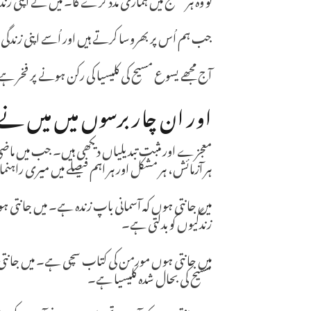
جب ہم اُس پر بھروسا کرتے ہیں اور اُسے اپنی زندگی م
آج مجھے یسوع مسیح کی کلیسیا کی رکن ہونے پر فخر ہے
اور ان چار برسوں میں میں نے ا
معجزے اور مثبت تبدیلیاں دیکھی ہیں۔ جب میں ماضی
ہر آزمائش، ہر مشکل اور ہر اہم فیصلے میں میری راہنما
میں جانتی ہوں کہ آسمانی باپ زندہ ہے۔ میں جانتی 
زندگیوں کو بدلتی ہے۔
میں جانتی ہوں مورمن کی کتاب سچی ہے۔ میں جانتی ہ
مسیح کی بحال شدہ کلیسیا ہے۔