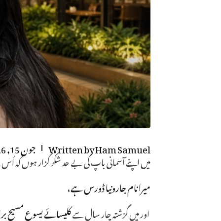
Ham Samuel
Written by
جون 15, 2026
میں اپنے آسمانی باپ کی بے حد شکر گزار ہوں کہ اُس 
میرا نام جارونیا ڈورس ہے،
اور میں گزشتہ چار سال سے
کلیسائے یسوع مسیح ب