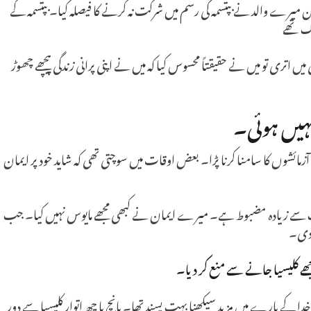
یرے والد نے بپتسمہ کی رسم میں شرکت نہ کرنے کا فیصلہ کیا۔ بپتسمہ کے
گ تھے
تری تو میں نے حقیقتاً محسوس کیا کہ میں نے اپنی پرانی زندگی پیچھے چھوڑ
نہیں ہوئی۔
آزمائشوں کا سامنا کرنا پڑا۔ بعض اوقات میں سوچتی تھی کہ شاید خود پر ایمان
وف سے زیادہ مضبوط ہے۔ میرے ایمان نے کبھی مجھے مایوس نہیں کیا۔ جب
ت دی۔
ے کلیسیا جانے سے منع کر دیا۔
اور خدا کے بارے میں مزید سیکھنا بہت پسند تھا۔ پانچ یا چھ اتوار کلیسیا سے دور