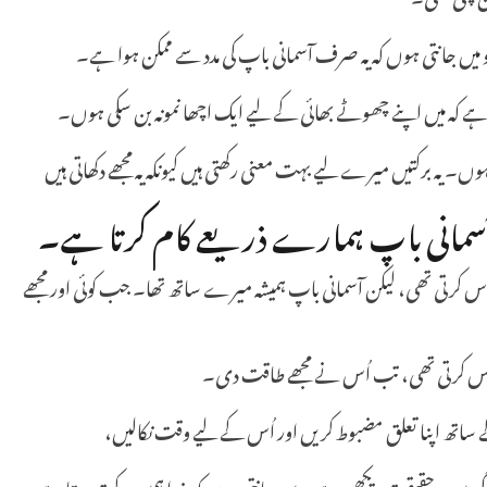
 میں جانتی ہوں کہ یہ صرف آسمانی باپ کی مدد سے ممکن ہوا ہے۔
ے کہ میں اپنے چھوٹے بھائی کے لیے ایک اچھا نمونہ بن سکی ہوں۔
ی ہوں۔ یہ برکتیں میرے لیے بہت معنی رکھتی ہیں کیونکہ یہ مجھے دکھاتی ہیں
 آسمانی باپ ہمارے ذریعے کام کرتا ہے۔
سوس کرتی تھی، لیکن آسمانی باپ ہمیشہ میرے ساتھ تھا۔ جب کوئی اور مجھے
محسوس کرتی تھی، تب اُس نے مجھے طاقت دی۔
کے ساتھ اپنا تعلق مضبوط کریں اور اُس کے لیے وقت نکالیں،
ندگی میں یہ حقیقت دیکھی ہے۔ میں جانتی ہوں کہ خدا ہمیں برکت دیتا ہے