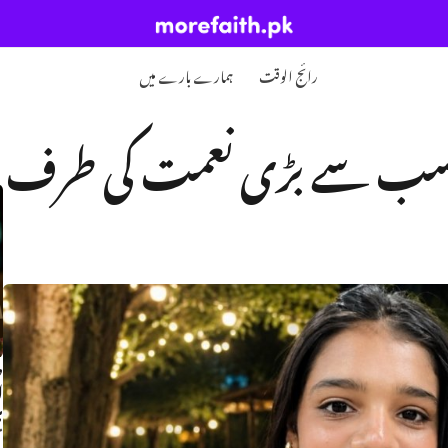
رائج الوقت
ہمارے بارے میں
ں سب سے بڑی نعمت کی طرف
ص
ا
ہ
م