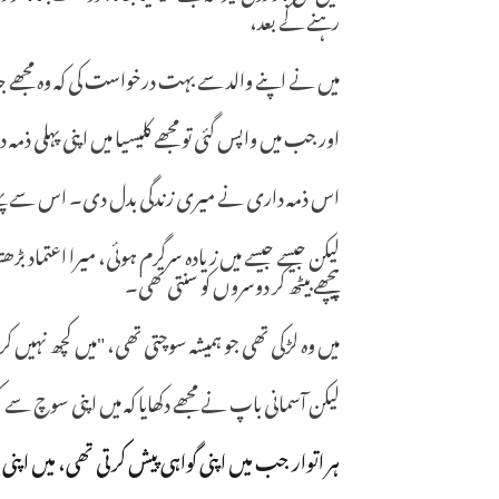
رہنے کے بعد،
میں نے اپنے والد سے بہت درخواست کی کہ وہ مجھے جا
اور جب میں واپس گئی تو مجھے کلیسیا میں اپنی پہلی ذمہ
اس ذمہ داری نے میری زندگی بدل دی۔ اس سے پہلے میں
لیکن جیسے جیسے میں زیادہ سرگرم ہوئی، میرا اعتماد بڑھ
پیچھے بیٹھ کر دوسروں کو سنتی تھی۔
میں وہ لڑکی تھی جو ہمیشہ سوچتی تھی، "میں کچھ نہیں ک
لیکن آسمانی باپ نے مجھے دکھایا کہ میں اپنی سوچ سے
ہر اتوار جب میں اپنی گواہی پیش کرتی تھی، میں اپنی