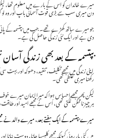
میرے خاندان کو اس کے بارے میں معلوم تھا، لیکن م
دن میری سب سے بڑی قوت آسمانی باپ اور وہ لو
جو میرے ساتھ کھڑے تھے۔ جب میں بپتسمہ کے پانی میں ا
دی ہے اور ایک نئی زندگی حاصل کی ہے۔
بپتسمہ کے بعد بھی زندگی آسان 
اپنی زندگی میں مجھے تکلیف، تنقید، دھوکہ اور بہت سی 
رکھنا میری غلطی تھی۔
لیکن پھر مجھے احساس ہوا کہ میرا ایمان میرے خ
ہر چیز ناممکن لگتی تھی، اُس نے مجھے امید اور طاق
میرے بپتسمہ کے ایک ہفتے بعد، میرے والد نے مجھ
میں کئی بار روئی کیونکہ مجھے کلیسیا جانا، دوست بنانا 