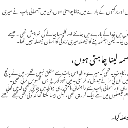
وں اور برکتوں کے بارے میں بتانا چاہتی ہوں جن میں آسمانی باپ نے میری
میں خدا کے بارے میں جاننے اور کلیسیا جانے کی خواہش تھی۔ جیسے
گیا۔ لیکن بپتسمہ لینے کا فیصلہ میری زندگی کا آسان فیصلہ نہیں تھا۔
سمہ لینا چاہتی ہوں،
کاوٹ یہ تھی کہ میرے والد اس بات سے متفق نہیں تھے۔ میں نے پانچ
میں اُن کی رائے تبدیل نہ کر سکی۔ میں خود کو بے بس محسوس کرتی تھی۔
ی اور آسمانی باپ سے راہنمائی مانگتی رہی کیونکہ میں جانتی تھی کہ میں کوئی
یصلوں میں سے ایک کر رہی تھی، لیکن ایسا لگتا تھا کہ کوئی بھی مجھے سمجھنے
یصلہ کیا۔