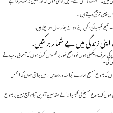
یں پہلی ترجیح دیتے ہیں۔
۔ مجھے کلیسیا کی رکن بنے ہوئے چار سال ہو چکے ہیں،
پنی زندگی میں بے شمار برکتیں،
 کی طرف دیکھتی ہوں تو واضح طور پر محسوس کرتی ہوں کہ آسمانی باپ نے
ئی کی۔
ہوں کہ یسوع مسیح ہمارے نجات دہندہ ہیں۔ میں جانتی ہوں کہ انجیل
وں کہ یسوع مسیح کی کلیسیا برائے مقدسینِ آخری آ یام آج زمین پر یسوع