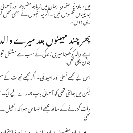
میں زیادہ پُراعتماد، ایمان میں زیادہ مضبوط اور آس
تبدیلیاں محسوس کیں۔ اگرچہ انہوں نے کبھی کھل کر اس
رہی ہوں۔
پھر چند مہینوں بعد میرے والد ک
اپنے والد کو کھونا میری زندگی کے سب سے مشکل ت
جان چکی تھی،
اس لیے مجھے تسلی اور امید ملی۔ اگر مجھے نجات کے منص
لیکن میں جانتی تھی کہ آسمانی باپ ہمارے لیے ایک م
وقت گزرنے کے ساتھ مجھے احساس ہوا کہ انجیل نے می
تھی
۔ میں زیادہ مضبوط، زیادہ باایمان اور زیادہ پُراعتماد