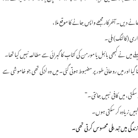
نے دیں۔ آخرکار مجھے واپس جانے کا موقع ملا،
 داری (کالنگ) ملی۔
 نے کبھی بائبل یا مورمن کی کتابِ کا گہرائی سے مطالعہ نہیں کیا تھا۔
تا گیا اور میں روحانی طور پر مضبوط ہوتی گئی۔ میں وہ لڑکی تھی جو خاموشی سے
ر سکتی، میں کافی نہیں جانتی۔”
 کہیں زیادہ کر سکتی ہوں۔
 زندگی میں تبدیلی محسوس کرتی تھی۔