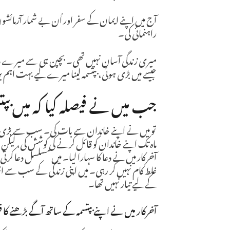
آج میں اپنے ایمان کے سفر اور اُن بے شمار آزمائش
راہنمائی کی۔
میری زندگی آسان نہیں تھی۔ بچپن ہی سے میرے دل 
جیسے میں بڑی ہوئی، بپتسمہ لینا میرے لیے بہت اہم بن 
جب میں نے فیصلہ کیا کہ میں بپت
تو میں نے اپنے خاندان سے بات کی۔ سب سے بڑی ر
ماہ تک اپنے خاندان کو قائل کرنے کی کوشش کی، لیکن 
آخرکار میں نے دعا کا سہارا لیا۔ میں مسلسل دعا کرتی رہ
غلط کام نہیں کر رہی۔ میں اپنی زندگی کے سب سے اہم ف
کے لیے تیار نہیں تھا۔
آخرکار میں نے اپنے بپتسمہ کے ساتھ آگے بڑھنے کا ف