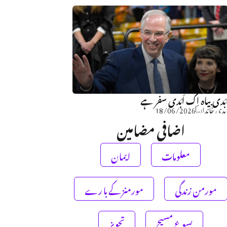
َبَدی بیاہ اِک اَبَدی سفر ہے
بدی خاندان
18/06/2026
اضافی مضامین
معلومات
ایمان
مورمن زندگی
مورمنز کے با رے
یسوع مسیح
تجویز