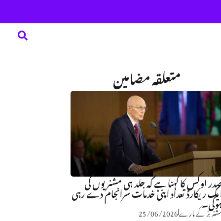
متعلقہ مضامین
در اوکس کا کہنا ہے کہ جلد ہی مشنریوں کی
یک ریکارڈ تعداد اپنی خدمات سرانجام دے رہی
وگی۔
شنریز کے بارے
25/06/2026