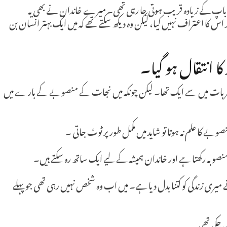
مانی باپ کے زیادہ قریب ہوتی جا رہی تھی۔ میرے خاندان نے بھی یہ
 کا اعتراف نہیں کیا، لیکن وہ دیکھ سکتے تھے کہ میں ایک بہتر انسان بن
ا انتقال ہو گیا۔
جربات میں سے ایک تھا۔ لیکن چونکہ میں نجات کے منصوبے کے بارے میں
وبے کا علم نہ ہوتا تو شاید میں مکمل طور پر ٹوٹ جاتی ۔
نصوبہ رکھتا ہے اور خاندان ہمیشہ کے لیے ایک ساتھ رہ سکتے ہیں۔
ری زندگی کو کتنا بدل دیا ہے۔ میں اب وہ شخص نہیں رہی تھی جو پہلے
 بن چکی تھی۔