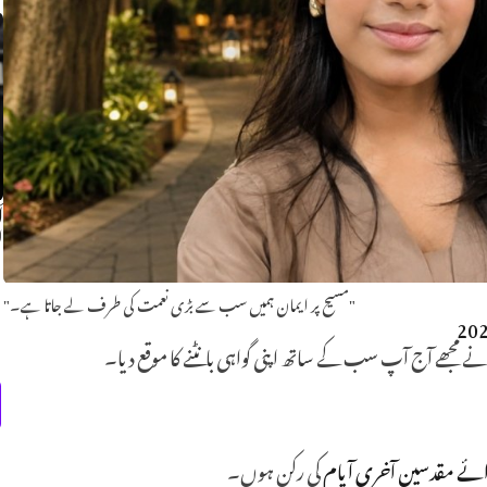
ا
ا
"مسیح پر ایمان ہمیں سب سے بڑی نعمت کی طرف لے جاتا ہے۔"
نے مجھے آج آپ سب کے ساتھ اپنی گواہی بانٹنے کا موقع دیا۔
رائے مقدسین آخری
آ یام
کی رکن ہوں۔