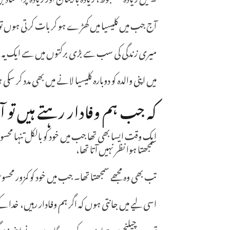
آج جب میں کلیسیا میں کھڑے ہو کر بات کرتی ہوں تو
میری زندگی کی سب سے بڑی برکتوں میں سے ایک یہ ہ
میں اپنی والدہ کو دوبارہ کلیسیا لانے میں بھی مدد کر سک
کہ جب ہم وفادار رہتے ہیں تو
ایک وقت ایسا بھی تھا جب میں خود کو بالکل تنہا مح
سمجھتا ہوا نظر نہیں آتا تھا،
تب بھی وہ مجھے سمجھتا تھا۔ جب میں خود کو کمزور 
اسی لیے میں جانتی ہوں کہ اگر ہم وفادار رہیں، خدا 
تو وہ ہر چیلنج میں ہماری مدد کرے گا۔ میں نے اپنی ز