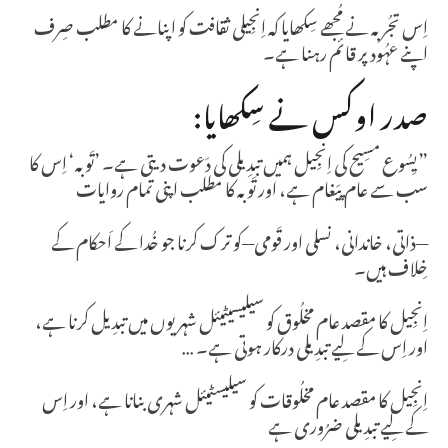
اِس تجُربہ نے مُجھے سِکھایا کہ اِنجِیلی ثقافت کو اپنانے کا مطلب صِرف
اپنے عہُود پر قائم رہنا ہے۔
صدر اوکس نے سِکھایا:
”یِسُوع مسِیح کی اِنجِیل ہمیں تبدِیلی كی دَعوت دیتی ہے۔ ’تَوبہ‘ اِس کا
سب سے عام پیَغام ہے، اور تَوبہ کا مطلب اپنی تمام روایات
—ذاتی، خاندانی، نسلی اور قَومی—کو ترک کرنا جو خُدا کے اَحکام کے
خِلاف ہیں۔
اِنجِیل کا مقصد عام مخلُوق کو سیلیسیٹیئل شہریوں میں تبدِیل کرنا ہے،
اور اِس کے لِیے تبدِیلی درکار ہوتی ہے۔ …
اِنجِیل کا مقصد عام مخلُوقات کو سیلیسٹیئل شہری بنانا ہے، اور اِس
کے لِیے تبدِیلی ضرُوری ہے