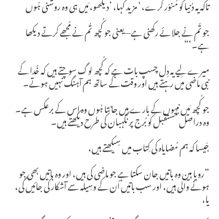
تاکہ یہ دُنیا کو مُنوّر کرے،‘ مزید کہا، ’دیکھو، مَیں ہی وہ روشنی ہُوں
جو تُم نے جلائے رکھنی ہے—یعنی جو کُچھ تُم نے مُجھے کرتے دیکھا
ہے۔‘“
میرے لِیے یہ دِل چسپ بات ہے کہ کُچھ لوگ سوچتے ہیں کہ خُدا کے
نبی ماضی میں رہتے ہیں اور وقت کے ساتھ ہم آہنگ نہیں ہوتے۔
جو کُچھ مَیں نبیوں کے بارے میں جانتا ہُوں وہ اِس کے برعکس ہے۔
وہ دراصل مُستقبل کو بُرج پر نگہبان کی طرح دیکھتے ہیں۔
جَیسا کہ ہم مُضایاہ کی کِتاب میں سِیکھتے ہیں،
”رویا بِین وہ باتیں جان سکتا ہے جو ماضی کی ہیں، اور وہ باتیں بھی جو
ہونے والی ہیں، اور سب باتیں اُن کے وسِیلہ سے آشکار کی جائیں گی،
یا،