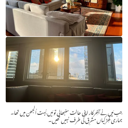
جب مَیں نے آخِرکار اپنی حالت سنبھالی تو مَیں بُہت اُلجھن میں تھا۔
ہماری کھِڑکیاں مشرِق کی طرف نہیں تھیں۔