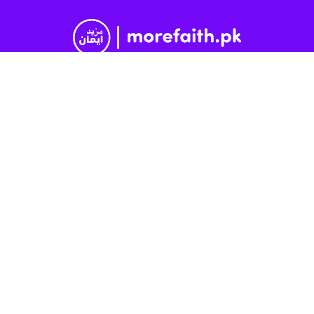
ایک آزاد عالمی کاوش ہے جو کلیسائے یسوع مسیح برائے مقدسین
آخری ایام کے ایماندار اراکین کی قیادت میں چلائی جاتی ہے۔
MoreFaith.pk جملہ حقوق محفوظ ہیں۔
یہ مذکورہ مذہبی تنظیم کی سرکاری ویب سائٹ نہیں ہے۔
ہم سے رابطہ کریں
0
Would love your thoughts, please comment.
x