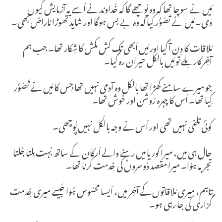
مَیں نے سوچا تھا کہ وہ پُوچھے گا کہ خُداوند نے اُسے یہ آزمایش کیوں
دی۔ مَیں نے تَصَوُّر کِیا کہ وہ بے بس ہوگا اور شاید تھوڑا ناراض بھی۔
مُلاقات کا دِن آ گیا اور مَیں اَبھی تک کش مکش کا شِکار تھا۔ جب ہم
آخِرکار مِلے تو مَیں بالکل حیران رہ گیا۔
جو میرے سامنے کھڑا تھا بالکل وہ آدمی نہیں تھا جِس کا مَیں نے تَصَوُّر
کِیا تھا۔ اُس کا چہرہ رَوشن اور خُوش تھا۔
کوئی تلخی نہیں تھی اور اُس نے وجہ بالکُل نہیں پُوچھی۔
حال ہی میں، میرا کوریا میں رہنے والے اَرکان کے ساتھ بُہت مِلتا جُلتا
تجربہ ہوُا۔ میرا مقصد دُوسروں کی خِدمت کرنا تھا۔
تاہم، میری مُلاقاتوں كے آخِر میں، اَیسا محسُوس ہُوا جَیسے میری خِدمت
گُزاری کی جا رہی ہو۔