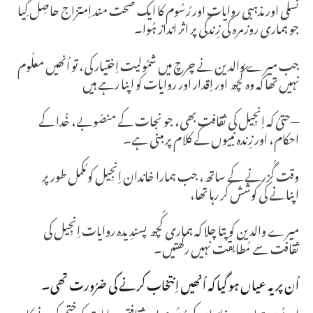
نسلی اور مذہبی روایات اور رُسُوم کا ایک صحت مند اِمتزاج حاصِل کِیا
جو ہماری روزمرہ کی زِندگی پر اثر انداز ہُوا۔
جب میرے والدین نے چرچ میں شمُولیت اِختیار کی، تو اُنھیں معلُوم
نہیں تھا کہ وہ کُچھ اور اِقدار اور روایات کو اپنا رہے ہیں
—حتیٰ کہ اِنجِیل کی ثقافت بھی، جو نجات کے منصُوبے، خُدا کے
احکام، اور زِندہ نبیوں کے کلام پر مبنی ہے۔
وقت گُزرنے کے ساتھ، جب ہمارا خاندان اِنجِیل کو مُکمل طور پر
اپنانے کی کوشش کر رہا تھا،
میرے والدین كو پتا چلا کہ ہماری کُچھ پسندِیدہ روایات اِنجِیل کی
ثقافت سے مُطابقت نہیں رکھتیں۔
اُن پر یہ عیاں ہو گیا کہ اُنھیں اِنتخاب کرنے کی ضرُورت تھی۔
اور یُوں ہمارے خاندان کی رُسُوم اور ثقافتی روایات کو ختم کرنے کا