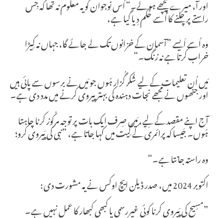
اور آ، میرے پِیچھے ہو لے۔“ اُس نوجوان کو یہ معلوم نہ تھا کہ جِس
راستے پر چلنے کا اُسے حُکم دِیا گیا ہے،
وہ اُسے اَیسے ”آسمان کے خزانوں تک لے جائے گا، جہاں نہ کِیڑا
خراب کرتا ہے نہ زنگ۔“
مَیں اُن تعلیمات کے لیے شُکر گُزار ہُوں جو مَیں نے برسوں سے پائی ہیں
اور جنھوں نے مُجھے نجات دہندہ کی بہتر پیروی کرنے میں مدد دی ہے۔
آج اپنے مقصد کے لِیے، مَیں صِرف ایک بات پر توجہ مرکُوز کرنا چاہتا
ہُوں۔ جَیسا کہ پرائمری کے گِیت میں کہا جاتا ہے، ”نبی کی پَیروی کرو؛
وہ راستہ جانتا ہے۔“
اکتوبر 2024 میں، صدر ڈیلن ایچ اوکس نے یہ مشورت دی:
”مسِیح کی پَیروی کرنا کوئی غیررسمی یا کبھی کبھار كا عمل نہیں ہے۔