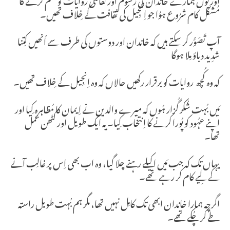
مُشکل کام شرُوع ہوُا جو اِنجِیل کی ثقافت کے خِلاف تھیں۔
آپ تَصَوُّر کر سکتے ہیں کہ خاندان اور دوستوں کی طرف سے اُنھیں کِتنا
شدِید دباؤ مِلا ہوگا
کہ وہ کُچھ روایات کو برقرار رکھیں حالاں کہ وہ اِنجِیل کے خِلاف تھیں۔
مَیں بُہت شُکر گُزار ہُوں کہ میرے والدین نے اِیمان کا مُظاہرہ کِیا اور
اپنے عہُود کو پُورا کرنے کا اِنتخاب کِیا۔ یہ ایک طویل اور کٹھن عمل
تھا۔
یہاں تک کہ جب مَیں اکیلے رہنے چلا گیا، وہ اب بھی اِس پر غالِب آنے
كے لِیے کام کر رہے تھے۔
اگرچہ ہمارا خاندان ابھی تک کامِل نہیں تھا، مگر ہم بُہت طویل راستہ
طے كر چُكے تھے۔