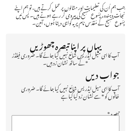
جب ہم اُن کی تعلیمات اور مثالوں پر عمل کرتے ہیں، تو ہم اپنے
نجات دہندہ، یِسُوع مسِیح کی پیروی کر رہے ہوتے ہیں۔ پَس مَیں
یِسُوع مسِیح کے مُقدّس نام پر یہ گواہی دیتا ہُوں، آمین۔
یہاں پر اپنا تبصرہ چھوڑیں
آپ کا ای میل ایڈریس شائع نہیں کیا جائے گا۔ ضروری فیلڈز
* کے ساتھ نشان زد ہیں۔
جواب دیں
آپ کا ای میل ایڈریس شائع نہیں کیا جائے گا۔
ضروری
خانوں کو
*
سے نشان زد کیا گیا ہے
تبصرہ
*