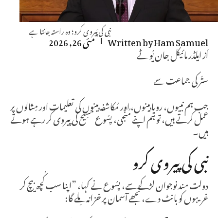
نبی کی پَیروی کرو؛ وہ راستہ جانتا ہے
Ham Samuel
Written by
مئی 26, 2026
اَز ایلڈر مائیکل جان یُو ٹے
ستّر کی جماعت سے
جب ہم نبیوں، رویا بِینوں، اور مُکاشفہ بِینوں کی تعلیمات اور مِثالوں پر
عمل کرتے ہیں، تو ہم اپنے مُنّجی، یِسُوع مسِیح کی پیروی کر رہے ہوتے
ہیں۔
نبی کی پیروی کرو
دولت مند نوجوان لڑکے سے، یِسُوع نے کہا، ”اپنا سب کُچھ بیچ کر
غریبوں کو بانٹ دے، تُجھے آسمان پر خزانہ مِلے گا: