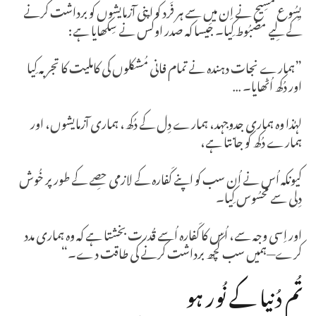
یِسُوع مسِیح نے اِن میں سے ہر فَرد کو اپنی آزمایشوں کو برداشت کرنے
کے لِیے مضبُوط کِیا۔ جَیسا کہ صدر اوکس نے سِکھایا ہے:
”ہمارے نجات دہندہ نے تمام فانی مُشکلوں کی کاملیت کا تجربہ کِیا
اور دُکھ اُٹھایا۔ …
لہٰذا وہ ہماری جدوجہد، ہمارے دِل کے دُکھ، ہماری آزمایشوں، اور
ہمارے دُکھ کو جانتا ہے،
کیونکہ اُس نے اُن سب کو اپنے کَفارہ کے لازمی حِصے کے طور پر خُوش
دِلی سے محسُوس کِیا۔
اور اِسی وجہ سے، اُس کا کَفارہ اُسے قُدرت بخشتا ہے کہ وہ ہماری مدد
کرے—ہمیں سب کُچھ برداشت کرنے کی طاقت دے۔“
تُم دُنیا کے نُور ہو