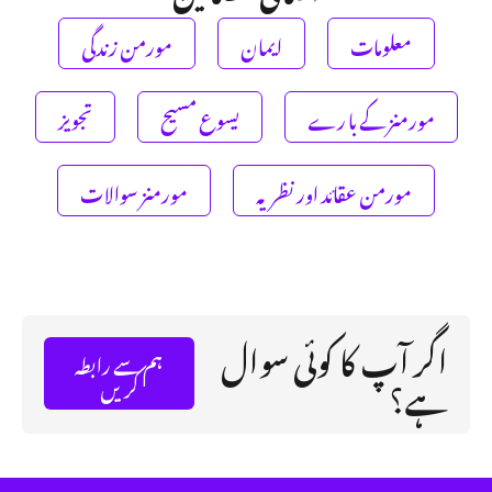
معلومات
ایمان
مورمن زندگی
مورمنز کے با رے
یسوع مسیح
تجویز
مورمن عقائد اور نظریہ
مورمنز سوالات
اگر آپ کا کوئی سوال
ہم سے رابطہ
ہے؟
کریں