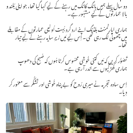
دو سال پہلے ہمیں ہانگ کانگ میں رہنے کے لیے کہا گیا تھا، جو اپنی بُلند و
بالا عِمارتوں کے لیے مشہُور ہے۔
ہماری اپارٹمنٹ بلڈنگ اپنے ارد گرد بُہت اُونچی عمارتوں کے مقابلے
میں چھوٹی لگ رہی تھی۔ اِس لِیے مَیں زیرِ سایہ رہنے کے لِیے تیار
تھا۔
تَصَوُّر کریں کہ مَیں کتنی خُوشی محسُوس کرتا ہُوں کہ صُبح کی دھوپ
ہماری کھڑکیوں سے اندر آ رہی ہے۔
اِس سادہ تجُربہ نے میری رُوح کو بے پناہ خُوشی اور تَشَکُّر سے معمُور کر
دِیا۔