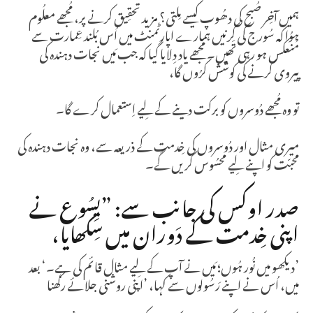
ہمیں آخِر صُبح کی دھُوپ کیسے مِلتی؟ مزید تحقِیق کرنے پر، مُجھے معلُوم
ہوُا کہ سُورج کی کِرنیں ہمارے اپارٹمنٹ میں اُس بُلند عِمارت سے
مُنعکس ہو رہی تھیں۔ مُجھے یاد دِلایا گیا کہ جب مَیں نجات دہندہ کی
پیروی کرنے کی کوشش کرُوں گا،
تو وہ مُجھے دُوسروں کو برکت دینے کے لِیے اِستعمال کرے گا۔
میری مثال اور دُوسروں کی خِدمت کے ذریعہ سے، وہ نجات دہندہ کی
محبّت کو اپنے لِیے محسُوس کریں گے۔
صدر اوکس كی جانب سے: ”یِسُوع نے
اپنی خِدمت کے دَوران میں سِکھایا،
’دیکھو میں نُور ہُوں؛ مَیں نے آپ کے لِیے مثال قائم کی ہے۔‘ بعد
میں، اُس نے اپنے رَسُولوں سے کہا، ’اپنی روشنی جلائے رکھنا