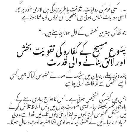
۔ … کسی قَوم کی روایات، ثقافت یا طرزِ زِندگی میں لازمی طور پر کُچھ
اَیسی روایات شامِل ہوتی ہیں جِنھیں اُن لوگوں کو بدلنا ہوتا ہے
جو خُدا کی بہترین نعمتوں کے اہل ہونا چاہتے ہیں۔“
یِسُوع مسِیح کے کَفارہ کی تقوِیّت بخش
اور لائق بنانے والی قُدرت
چند ہفتہ پہلے، جاپان میں سٹیک کے صدر نے محسُوس کِیا کہ ہمیں کِسی
اَیسے شخص سے مُلاقات کرنی چاہیے
جِس میں کینسر کی تشخیص ہُوئی ہے۔ اُس کا عِلاج جاری رہنے کے
باوجُود کینسر پھیلتا رہا۔ اَیسی صُورتِ حال میں، مَیں اَلفاظ تلاش کرنے
میں مُشکل محسُوس کرتا ہُوں۔ لہٰذا، کئی دِنوں تک مَیں خُدا سے مدد کی
فریاد کرتا رہا۔ مَیں نے تَصَوُّر کِیا کہ وہ آدمی کِتنا افسُردہ اور تباہ حال ہوگا۔