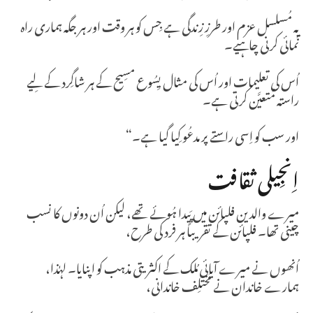
یہ مُسلسل عزم اور طرزِ زِندگی ہے جِس کو ہر وقت اور ہر جگہ ہماری راہ
نُمائی کرنی چاہیے۔
اُس کی تعلیمات اور اُس کی مثال یِسُوع مسِیح کے ہر شاگِرد کے لِیے
راستہ مُتعیَّن کرتی ہے۔
اور سب کو اِسی راستے پر مدعُو کِیا گیا ہے۔“
اِنجِیلی ثقافت
میرے والدین فلپائن میں پَیدا ہُوئے تھے، لیکن اُن دونوں کا نسب
چینی تھا۔ فلپائن کے تقریباً ہر فرد کی طرح،
اُنھوں نے میرے آبائی مُلک کے اکثریتی مذہب کو اپنایا۔ لہٰذا،
ہمارے خاندان نے مُختلِف خاندانی،